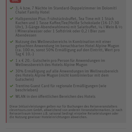
3, 4 bzw. 7 Nächte im Standard-Doppelzimmer im Dolomiti
Chalet Family Hotel
Halbpension Plus: Frühstücksbuffet, Tea Time mit 1 Stück
Kuchen und 1 Tasse Kaffee/Tee/Heiße Schokolade (16-17:30
Uhr), 3-Gänge-Abendwahlmenü mit Salatbuffet, ¼ l Wein & ½
l Mineralwasser oder 1 Softdrink oder 0,2 l Bier zum
Abendessen
Nutzung des Wellnessbereichs in Kombination mit einer
gebuchten Anwendung im benachbarten Hotel Alpine Mugon
(ca. 100 m, sonst 50% Ermäßigung auf den Eintritt, Wert pro
Tag € 10.-)
1 x € 20.- Gutschein pro Person für Anwendungen im
Wellnessbereich des Hotels Alpine Mugon
30% Ermäßigung auf alle Anwendungen im Wellnessbereich
des Hotels Alpine Mugon (nicht kombinierbar mit dem
Gutschein)
Trentino Guest Card für regionale Ermäßigungen (wie
beschrieben)
WLAN in den öffentlichen Bereichen des Hotels
Diese Inklusivleistungen gelten nur für Buchungen des Reiseveranstalters
clevertours.com GmbH, abweichend von anderen Veranstaltermarken. Je nach
Reisezeitraum können z.B. saisonal bedingt einzelne Reiseleistungen oder
die Nutzung gewisser Hoteleinrichtungen abweichen.