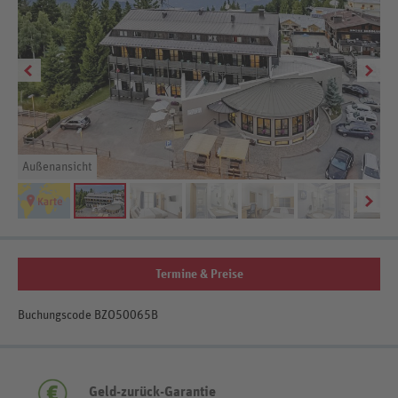
Außenansicht
Be
Termine & Preise
Buchungscode BZO50065B
Geld-zurück-Garantie