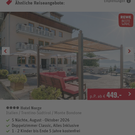
Empfehlungen
Ähnliche Reiseangebote:
449
.-
p.P. ab €
Hotel Norge
4 Sterne
Italien / Trentino-Südtirol / Monte Bondone
5 Nächte, August - Oktober 2026
Doppelzimmer Classic, Alles Inklusive
1 - 2 Kinder bis Ende 5 Jahre kostenfrei