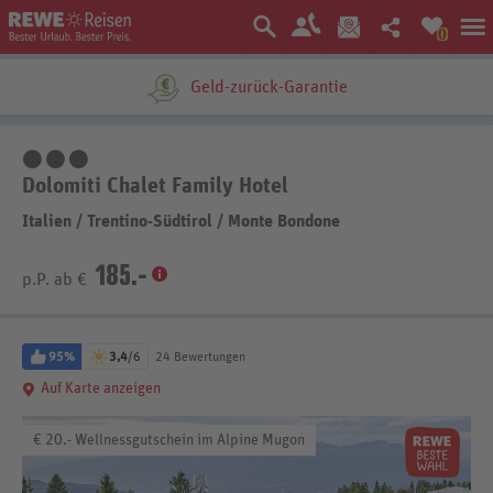
0
Geld-zurück-Garantie
3 Sterne
Dolomiti Chalet Family Hotel
Italien
/
Trentino-Südtirol
/
Monte Bondone
185.-
p.P. ab €
95%
3,4
/6
24 Bewertungen
Auf Karte anzeigen
€ 20.- Wellnessgutschein im Alpine Mugon