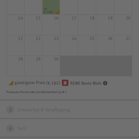
ab
€ 185
14
15
16
17
18
19
20
21
22
23
24
25
26
27
28
29
30
günstigster Preis (
)
€ 185
REWE Beste Wahl
Preise pro Person oder pro Wohneinheit (p.W.).
3
Zimmertyp & Verpflegung
4
Tarif