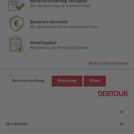
Reiseversicherung verfügbar
Ihre Absicherung im Krankheitsfall
Bestpreis-Garantie
Wir garantieren Ihnen den besten Preis
Vorteilspaket
Mehrwerte und Vorteile inklusive
Weitere Informationen
Reisebeschreibung
Bewertung
Klima
Ihre Vorteile
Die kleine Hotelanlage mit ungezwungener Atmosphäre ist idealer
Rückzugsort nach erlebnisreichen Tagen im quirligen Örtchen