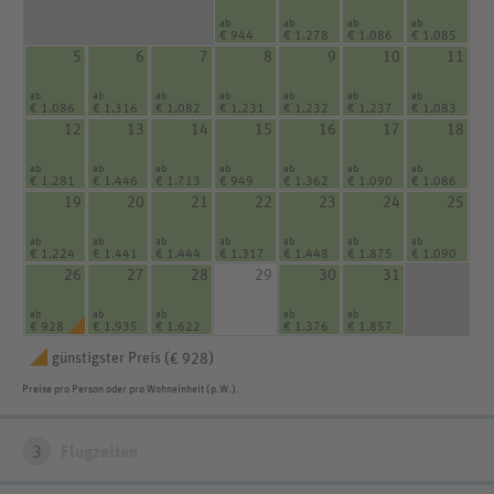
ab
ab
ab
ab
€ 944
€ 1.278
€ 1.086
€ 1.085
5
6
7
8
9
10
11
ab
ab
ab
ab
ab
ab
ab
€ 1.086
€ 1.316
€ 1.082
€ 1.231
€ 1.232
€ 1.237
€ 1.083
12
13
14
15
16
17
18
ab
ab
ab
ab
ab
ab
ab
€ 1.281
€ 1.446
€ 1.713
€ 949
€ 1.362
€ 1.090
€ 1.086
19
20
21
22
23
24
25
ab
ab
ab
ab
ab
ab
ab
€ 1.224
€ 1.441
€ 1.444
€ 1.317
€ 1.448
€ 1.875
€ 1.090
26
27
28
29
30
31
ab
ab
ab
ab
ab
€ 928
€ 1.935
€ 1.622
€ 1.376
€ 1.857
günstigster Preis (
)
€ 928
Preise pro Person oder pro Wohneinheit (p.W.).
3
Flugzeiten