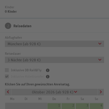
Kinder
0 Kinder
2
Reisedaten
Abflughafen
München (ab 928 €)
Reisedauer
3 Nächte (ab 928 €)
Inklusive DB Rail&Fly
Inklusive Hoteltransfer
Klicken Sie auf Ihren gewünschten Anreisetag.
Oktober 2026 (ab 928 €)
Mo
Di
Mi
Do
Fr
Sa
So
1
2
3
4