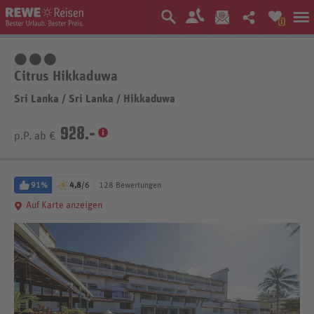
0
3 Sterne
Citrus Hikkaduwa
Sri Lanka
/
Sri Lanka
/
Hikkaduwa
928.-
p.P. ab €
91%
4,8
/6
128 Bewertungen
Auf Karte anzeigen