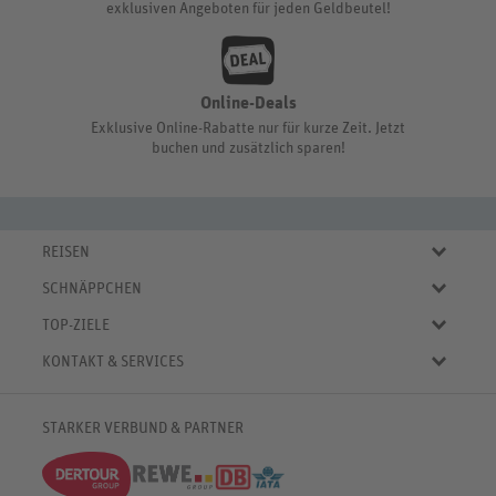
exklusiven Angeboten für jeden Geldbeutel!
Online-Deals
Exklusive Online-Rabatte nur für kurze Zeit. Jetzt
buchen und zusätzlich sparen!
REISEN
Eigene Anreise
SCHNÄPPCHEN
Pauschalreisen
Aktuelle Reiseangebote
Städtereisen
TOP-ZIELE
Reiseangebote der Woche
Rundreisen
Urlaub in Deutschland
Online-Deals
KONTAKT & SERVICES
Kreuzfahrten
Urlaub in Österreich
Kurzurlaub bis € 150.-
FAQ
Familienurlaub
Urlaub in Italien
Pauschalreisen bis € 500.-
Servicebereich
Wellnessurlaub
✈
Urlaub in Spanien
STARKER VERBUND & PARTNER
Reisemagazin
Kontaktformular
✈
Urlaub in Bulgarien
% Satte Rabatte
♥ Merkliste
✈
Urlaub in Griechenland
Newsletter
✈
Urlaub in der Karibik