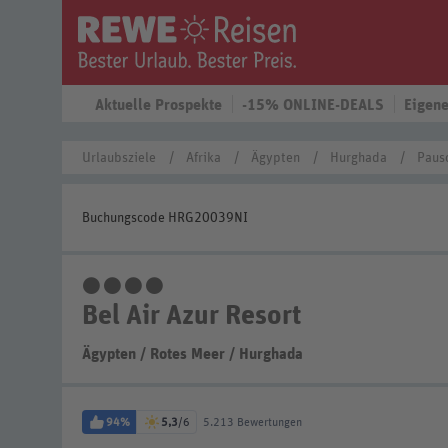
Aktuelle Prospekte
-15% ONLINE-DEALS
Eigene
Urlaubsziele
Afrika
Ägypten
Hurghada
Paus
Buchungscode HRG20039NI
4 Sterne
Bel Air Azur Resort
Ägypten
/
Rotes Meer
/
Hurghada
94%
5,3
/6
5.213 Bewertungen