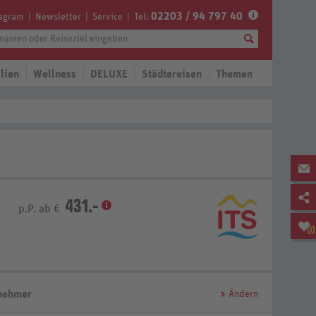
02203 / 94 797 40
tagram
Newsletter
Service
Tel:
lien
Wellness
DELUXE
Städtereisen
Themen
431.-
p.P. ab €
0
lnehmer
Ändern