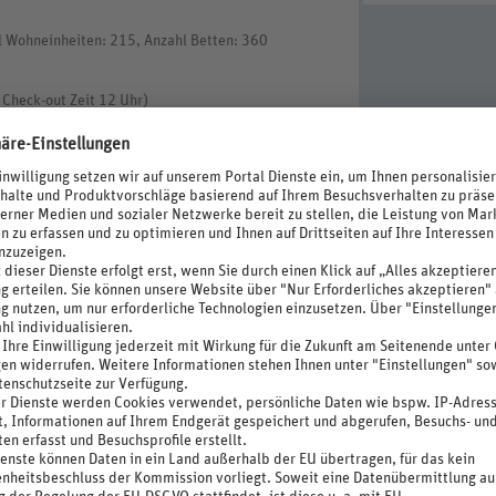
l Wohneinheiten: 215, Anzahl Betten: 360
 Check-out Zeit 12 Uhr)
austoffe, Photovoltaikanlage, Energieeffiziente
chte
ar, Bar
u, Reduzierung von Lebensmittelverschwendung
vice, Wäscheservice (im Hotel, kostenpflichtig)