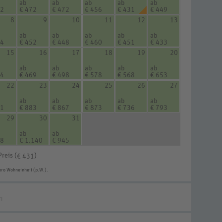
ab
ab
ab
ab
ab
82
€ 472
€ 472
€ 456
€ 431
€ 449
8
9
10
11
12
13
ab
ab
ab
ab
ab
84
€ 452
€ 448
€ 460
€ 451
€ 433
15
16
17
18
19
20
ab
ab
ab
ab
ab
74
€ 469
€ 498
€ 578
€ 568
€ 653
22
23
24
25
26
27
ab
ab
ab
ab
ab
01
€ 883
€ 867
€ 873
€ 736
€ 793
29
30
31
ab
ab
88
€ 1.140
€ 945
Preis (
)
€ 431
pro Wohneinheit (p.W.).
n