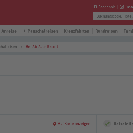
Facebook
Ins
 Anreise
✈
Pauschalreisen
Kreuzfahrten
Rundreisen
Fami
chalreisen
Bel Air Azur Resort
Reisetei
Auf Karte anzeigen