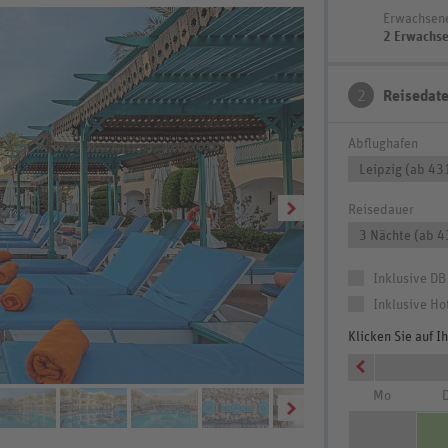
Erwachsen
2 Erwachs
2
Reisedat
Abflughafen
Leipzig (ab 43
Reisedauer
3 Nächte (ab 4
Inklusive DB
Inklusive Ho
Klicken Sie auf 
Mo
D