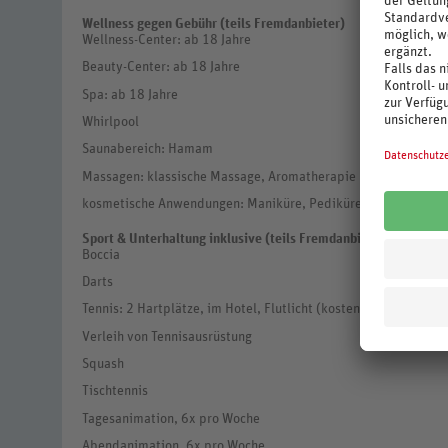
Wellness gegen Gebühr (teils Fremdanbieter)
Wellness-Center: ab 18 Jahre
Beauty-Center: ab 18 Jahre
Spa: ab 18 Jahre
Whirlpool
Saunabereich: Hamam
Massagen: klassische Massage, Aromatherapie
kosmetische Anwendungen: Maniküre, Pediküre, Gesichtsbeha
Sport & Unterhaltung inklusive (teils Fremdanbieter)
Boccia
Darts
Tennis: 2 Hartplätze, im Hotel, Flutlicht (kostenpflichtig)
Verleih von Tennisausrüstung
Squash
Tischtennis
Tagesanimation, 6x pro Woche
Abendanimation, 6x pro Woche