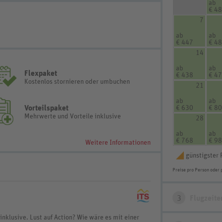
ab
€ 4
7
ab
ab
€ 447
€ 4
14
ab
ab
Flexpaket
€ 438
€ 4
Kostenlos stornieren oder umbuchen
21
ab
ab
Vorteilspaket
€ 630
€ 8
Mehrwerte und Vorteile inklusive
28
ab
ab
€ 768
€ 9
Weitere Informationen
günstigster 
Preise pro Person oder 
3
Flugzeite
inklusive. Lust auf Action? Wie wäre es mit einer