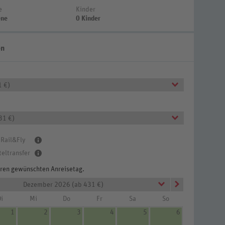
e
Kinder
ene
0 Kinder
en
1 €)
31 €)
 Rail&Fly
teltransfer
Ihren gewünschten Anreisetag.
Dezember 2026 (ab 431 €)
i
Mi
Do
Fr
Sa
So
1
2
3
4
5
6