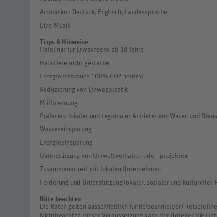
Animation: Deutsch, Englisch, Landessprache
Live-Musik
Tipps & Hinweise
Hotel nur für Erwachsene ab 18 Jahre
Haustiere nicht gestattet
Energieverbrauch 100% CO?-neutral
Reduzierung von Einwegplastik
Mülltrennung
Präferenz lokaler und regionaler Anbieter von Waren und Dien
Wassereinsparung
Energieeinsparung
Unterstützung von Umweltvorhaben oder -projekten
Zusammenarbeit mit lokalen Unternehmen
Förderung und Unterstützung lokaler, sozialer und kultureller 
Bitte beachten
Die Raten gelten ausschließlich für Reiseanmelder/ Reiseteil
Nichtbeachten dieser Voraussetzung kann der Hotelier die Unt