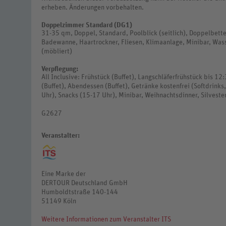
erheben. Änderungen vorbehalten.
Doppelzimmer Standard (DG1)
31-35 qm, Doppel, Standard, Poolblick (seitlich), Doppelbette
Badewanne, Haartrockner, Fliesen, Klimaanlage, Minibar, Wass
(möbliert)
Verpflegung:
All Inclusive: Frühstück (Buffet), Langschläferfrühstück bis 1
(Buffet), Abendessen (Buffet), Getränke kostenfrei (Softdrinks
Uhr), Snacks (15-17 Uhr), Minibar, Weihnachtsdinner, Silveste
G2627
Veranstalter:
Eine Marke der
DERTOUR Deutschland GmbH
Humboldtstraße 140-144
51149 Köln
Weitere Informationen zum Veranstalter ITS