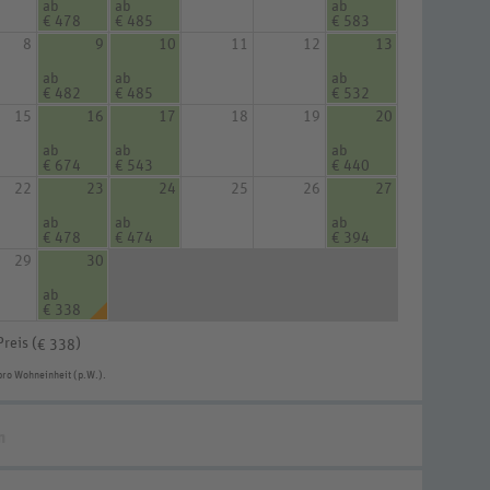
ab
ab
ab
€ 478
€ 485
€ 583
8
9
10
11
12
13
ab
ab
ab
€ 482
€ 485
€ 532
15
16
17
18
19
20
ab
ab
ab
€ 674
€ 543
€ 440
22
23
24
25
26
27
ab
ab
ab
€ 478
€ 474
€ 394
29
30
ab
€ 338
Preis (
)
€ 338
pro Wohneinheit (p.W.).
n