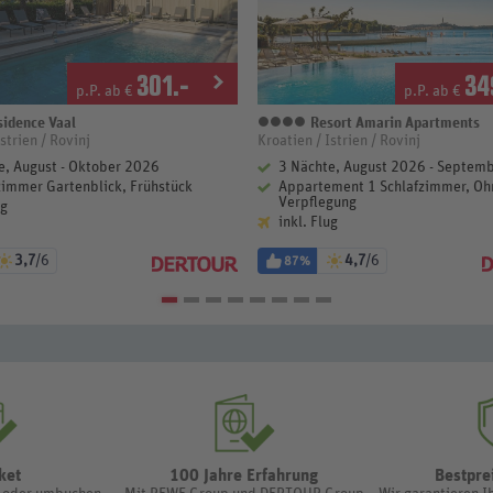
301
.-
34
p.P. ab €
p.P. ab €
idence Vaal
Resort Amarin Apartments
terne
4 Sterne
strien / Rovinj
Kroatien / Istrien / Rovinj
e, August - Oktober 2026
3 Nächte, August 2026 - Septem
immer Gartenblick, Frühstück
Appartement 1 Schlafzimmer, Oh
Verpflegung
ug
inkl. Flug
3,7
/6
4,7
/6
87%
ket
100 Jahre Erfahrung
Bestpre