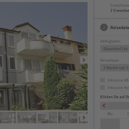
Erwachsen
2 Erwachs
2
Reisedat
Abflughafen
Düsseldorf (ab
Reisedauer
3 Nächte (ab 3
Inklusive DB
Inklusive Ho
Klicken Sie auf 
Wohnbeispiel Apt. 2 S
Mo
D