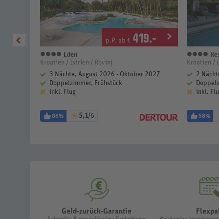
1
.-
419
.-
p.P. ab €
Eden
Res
4 Sterne
4 S
Kroatien / Istrien / Rovinj
Kroatien / I
 2027
3 Nächte, August 2026 - Oktober 2027
2 Nächt
ück
Doppelzimmer, Frühstück
Doppelz
inkl. Flug
inkl. Fl
5,1
/6
86%
58%
Geld-zurück-Garantie
Flexpa