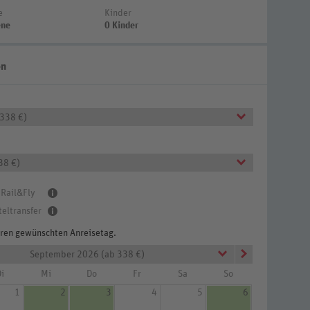
e
Kinder
ene
0 Kinder
en
 338 €)
38 €)
 Rail&Fly
teltransfer
Ihren gewünschten Anreisetag.
September 2026 (ab 338 €)
chlafzimmer 51-60 qm (Zimmercodierung OB3)
i
Mi
Do
Fr
Sa
So
1
2
3
4
5
6