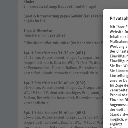
Kinder
Zimmerausstattung: Babybett (auf Anfrage)
Sport & Unterhaltung gegen Gebühr (teils Fremdanbieter)
Kajak: im Ort
Tipps & Hinweise
Haustiere nicht gestattet
Frühstücksbuffet zubuchbar (im benachbarten Boutiquehotel Re
Apt. 1 Schlafzimmer 31-35 qm (AB1)
31-35 qm, Appartement, Etage, 1., separates Schlafzimmer, k
Doppelbettcouch, Dusche, WC, TV (Sat-TV, deutschsprachiges 
Kaffeemaschine, Toaster, Balkon, Bettwäsche kostenfrei, Bett
kostenfrei, Handtuchwechsel kostenpflichtig
Apt. 2 Schlafzimmer 36-40 qm (OB2)
36-40 qm, Appartement, Etage, 2., 2 separate Schlafzimmer, 
WC, TV (Sat-TV, deutschsprachiges Programm), Kochnische, Gas
Balkon, Bettwäsche kostenfrei, Bettwäschewechsel kostenpfli
kostenpflichtig
Apt. 1 Schlafzimmer 36-40 qm (AB3)
36-40 qm, Appartement, Etage, 1., renoviert (2022), separat
Doppelbett, Sofabett, Dusche, WC, TV (Sat-TV, deutschsprachi
Geschirrspüler, Mikrowelle, Kaffeemaschine, Toaster, Balkon,