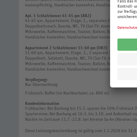
kostenpflichtig, Handtücher kostenfrei, Handtuchwechsel koste
Apt. 1 Schlafzimmer 41-45 qm (AB2)
41-45 qm, Appartement, Etage, 1., separates Schlafzimmer, k
Doppelbettcouch, Dusche, WC, TV (Sat-TV, deutschsprachiges 
Mikrowelle, Kaffeemaschine, Toaster, Balkon, Bettwäsche kost
Handtücher kostenfrei, Handtuchwechsel kostenpflichtig
Appartement 2 Schlafzimmer 51-60 qm (OB3)
51-60 qm, Appartement, Etage, 2., 2 separate Schlafzimmer, 
Doppelbett, Sofabett, Dusche, WC, TV (Sat-TV, deutschsprachi
Mikrowelle, Kaffeemaschine, Toaster, Balkon, Bettwäsche kost
Handtücher kostenfrei, Handtuchwechsel kostenpflichtig
Verpflegung:
Nur Übernachtung
Frühstück: Buffet (im Nachbarhotel, ca. 800 m)
Kundeninformation
Frühbucher: Bei Buchung bis 15.3. sparen Sie 10% Frühstück (F
Spartermine: Bei Buchung ab 16.3. bis 3.10. und Aufenthalt vo
Nächte im Zeitraum 11.7.-22.8. bei Anreise Sa An-/Abreise: tä
Diese Leistungsbeschreibung ist gültig vom 1.1.2026 bis 31.