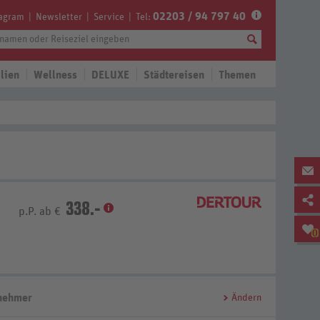
02203 / 94 797 40
tagram
Newsletter
Service
Tel:
lien
Wellness
DELUXE
Städtereisen
Themen
338.-
p.P. ab €
0
lnehmer
Ändern