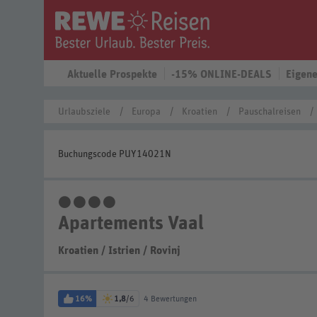
Aktuelle Prospekte
-15% ONLINE-DEALS
Eigene
Urlaubsziele
Europa
Kroatien
Pauschalreisen
Buchungscode PUY14021N
4 Sterne
Apartements Vaal
Kroatien
/
Istrien
/
Rovinj
16%
1,8
/6
4 Bewertungen