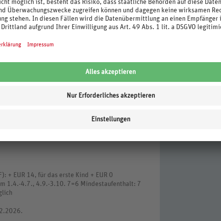
npflichtig
ombinierter Wohn-/Schlafraum, Doppelbett,
Programm), Kochnische, Gas-/E-Herd, Backofen,
enfrei, Bettwäschewechsel kostenpflichtig,
kombinierter Wohn-/Schlafraum, Twinbett,
ges Programm), Kochnische, Gas-/E-Herd,
enfrei, Bettwäschewechsel kostenpflichtig,
): + EUR 14, für das erste Kind + EUR 0
m 1.4.-4.7., 4.9.-3.10. 7=6 Mindestaufenthalt: 7
glich
12.2026.