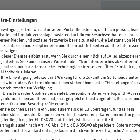
sidence Vaal, ca. 800 m entfernt)
ombinierter Wohn-/Schlafraum, Doppelbett,
Programm), Kochnische, Gas-/E-Herd,
wäschewechsel kostenpflichtig, Handtücher
separater Wohnraum, Twinbett, Doppelbett, Dusche,
-/E-Herd, Mikrowelle, Kaffeemaschine, Toaster,
chtig, Handtücher kostenfrei, Handtuchwechsel
es Schlafzimmer, kombinierter Wohn-/Schlafraum,
ges Programm), Kochnische, Gas-/E-Herd,
 Bettwäsche kostenfrei, Bettwäschewechsel