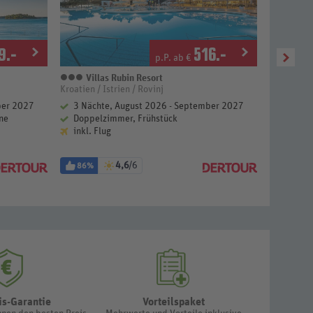
9
.-
516
.-
p.P. ab €
Villas Rubin Resort
3 Sterne
Kroatien / Istrien / Rovinj
Kroatien / 
ber 2027
3 Nächte, August 2026 - September 2027
1 Nach
ne
Doppelzimmer, Frühstück
Premiu
inkl. Flug
inkl. F
4,6
/6
86%
94%
is-Garantie
Vorteilspaket