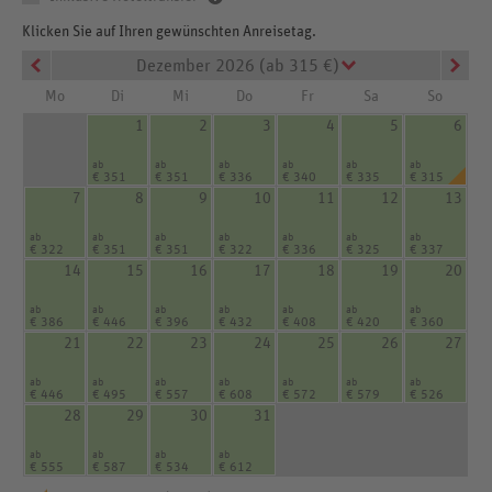
Klicken Sie auf Ihren gewünschten Anreisetag.
Dezember 2026 (ab 315 €)
Mo
Di
Mi
Do
Fr
Sa
So
1
2
3
4
5
6
ab
ab
ab
ab
ab
ab
€ 351
€ 351
€ 336
€ 340
€ 335
€ 315
7
8
9
10
11
12
13
ab
ab
ab
ab
ab
ab
ab
€ 322
€ 351
€ 351
€ 322
€ 336
€ 325
€ 337
14
15
16
17
18
19
20
ab
ab
ab
ab
ab
ab
ab
€ 386
€ 446
€ 396
€ 432
€ 408
€ 420
€ 360
21
22
23
24
25
26
27
ab
ab
ab
ab
ab
ab
ab
€ 446
€ 495
€ 557
€ 608
€ 572
€ 579
€ 526
28
29
30
31
ab
ab
ab
ab
€ 555
€ 587
€ 534
€ 612