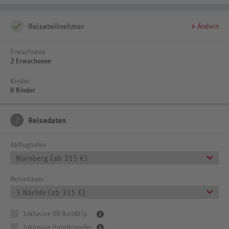
Reiseteilnehmer
Ändern
Erwachsene
2 Erwachsene
Kinder
0 Kinder
2
Reisedaten
Abflughafen
Nürnberg (ab 315 €)
Reisedauer
3 Nächte (ab 315 €)
Inklusive DB Rail&Fly
Inklusive Hoteltransfer