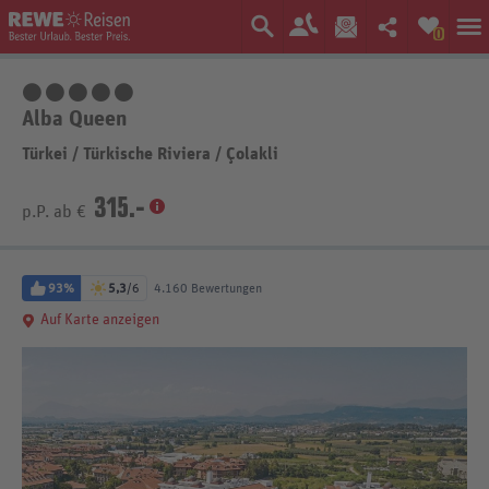
0
5 Sterne
Alba Queen
Türkei
/
Türkische Riviera
/
Çolakli
315.-
p.P. ab €
93%
5,3
/6
4.160 Bewertungen
Auf Karte anzeigen