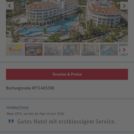
Be
Termine & Preise
Buchungscode AYT14055NI
Maya 1970, verreist als Paar im Juni 2026
”
Gutes Hotel mit erstklassigem Service.