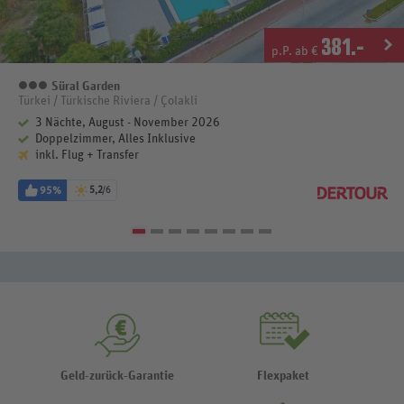
381
.-
p.P. ab €
Süral Garden
3 Sterne
Türkei / Türkische Riviera / Çolakli
3 Nächte, August - November 2026
Doppelzimmer, Alles Inklusive
inkl. Flug + Transfer
95%
5,2
/6
Geld-zurück-Garantie
Flexpaket