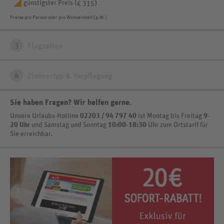
günstigster Preis (
)
€ 315
Preise pro Person oder pro Wohneinheit (p.W.).
3
Flugzeiten
4
Zimmertyp & Verpflegung
Sie haben Fragen? Wir helfen gerne
.
Unsere Urlaubs-Hotline
02203 / 94 797 40
ist
Montag bis Freitag
9-
20 Uhr
und Samstag und Sonntag
10:00-18:30
Uhr zum Ortstarif
für
Sie erreichbar.