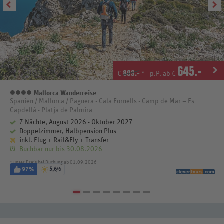
645
.-
899.-
€
*
p.P. ab €
Mallorca Wanderreise
4 Sterne
Spanien / Mallorca / Paguera - Cala Fornells - Camp de Mar – Es
Capdellá - Platja de Palmira
7 Nächte, August 2026 - Oktober 2027
Doppelzimmer, Halbpension Plus
inkl. Flug + Rail&Fly + Transfer
Buchbar nur bis 30.08.2026
* unser Preis bei Buchung ab 01.09.2026
97%
5,6
/6