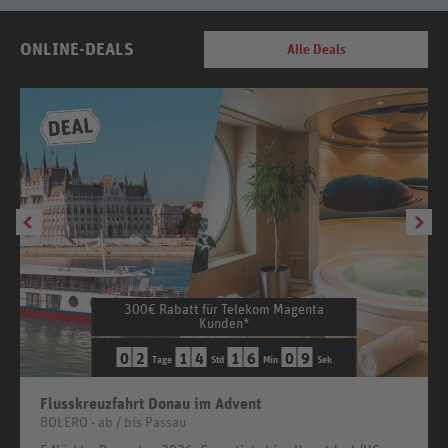
ONLINE-DEALS
Alle Deals
300€ Rabatt für Telekom Magenta
Kunden*
0
2
1
4
1
6
0
7
Tage
Std
Min
Sek
Flusskreuzfahrt Donau im Advent
BOLERO - ab / bis Passau