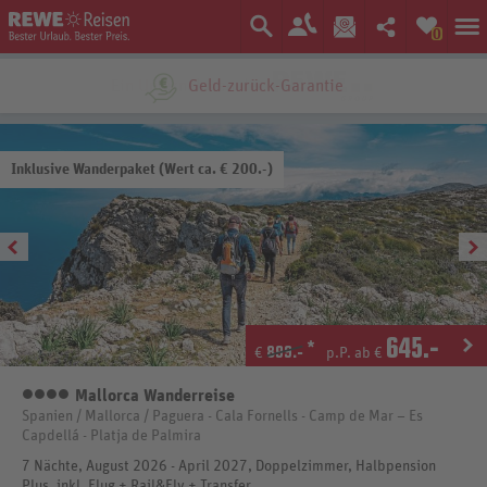
0
Ein Unternehmen der
Inklusive Wanderpaket (Wert ca. € 200.-)
645
.-
*
899.-
€
p.P. ab €
Mallorca Wanderreise
4
Spanien / Mallorca / Paguera - Cala Fornells - Camp de Mar – Es
Capdellá - Platja de Palmira
7 Nächte, August 2026 - April 2027, Doppelzimmer, Halbpension
Plus, inkl. Flug + Rail&Fly + Transfer