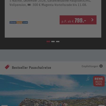
5 Nächte, Dezember 2026, Garantiekabine Hauptdeck/HG,
Vollpension, 🎟️ -300 € Magenta-Vorteilscode bis 11.08.
799
.-
p.P. ab €
Empfehlungen
Bestseller Pauschalreise