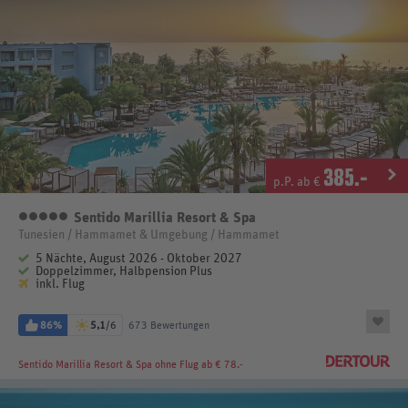
385
.-
p.P. ab €
Sentido Marillia Resort & Spa
5 Sterne
Tunesien / Hammamet & Umgebung / Hammamet
5 Nächte, August 2026 - Oktober 2027
Doppelzimmer, Halbpension Plus
inkl. Flug
86%
5,1
/6
673 Bewertungen
Sentido Marillia Resort & Spa
ohne Flug ab € 78.-