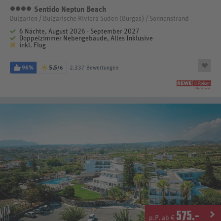
Sentido Neptun Beach
4 Sterne
Bulgarien / Bulgarische Riviera Süden (Burgas) / Sonnenstrand
6 Nächte, August 2026 - September 2027
Doppelzimmer Nebengebäude, Alles Inklusive
inkl. Flug
96%
5,5
/6
2.337 Bewertungen
575
.-
p.P. ab €