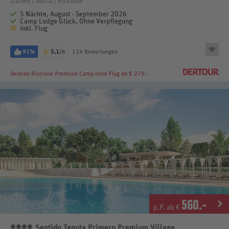
Italien / Adria / Riccione
5 Nächte, August - September 2026
Camp Lodge Glück, Ohne Verpflegung
inkl. Flug
91%
5,1
/6
124 Bewertungen
Sentido Riccione Premium Camp
ohne Flug ab € 279.-
560
.-
p.P. ab €
Sentido Tenuta Primero Premium Village
4 Sterne