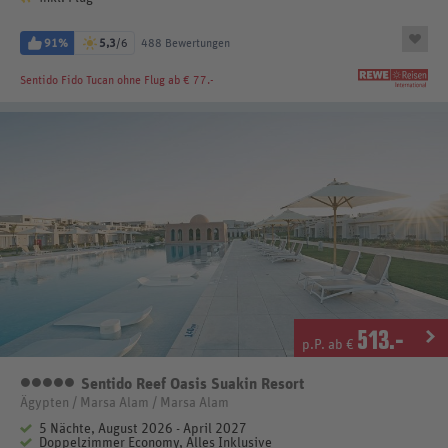
91%
5,3
/6
488 Bewertungen
Sentido Fido Tucan
ohne Flug ab € 77.-
513
.-
p.P. ab €
Sentido Reef Oasis Suakin Resort
5 Sterne
Ägypten / Marsa Alam / Marsa Alam
5 Nächte, August 2026 - April 2027
Doppelzimmer Economy, Alles Inklusive