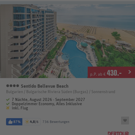
430
.-
p.P. ab €
Sentido Bellevue Beach
4 Sterne
Bulgarien / Bulgarische Riviera Süden (Burgas) / Sonnenstrand
7 Nächte, August 2026 - September 2027
Doppelzimmer Economy, Alles Inklusive
inkl. Flug
87%
4,8
/6
736 Bewertungen