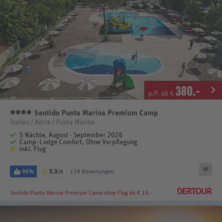
380
.-
p.P. ab €
Sentido Punta Marina Premium Camp
4 Sterne
Italien / Adria / Punta Marina
5 Nächte, August - September 2026
Camp- Lodge Comfort, Ohne Verpflegung
inkl. Flug
96%
5,3
/6
159 Bewertungen
Sentido Punta Marina Premium Camp
ohne Flug ab € 15.-