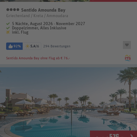
Sentido Amounda Bay
4 Sterne
Griechenland / Kreta / Ammoudara
5 Nächte, August 2026 - November 2027
Doppelzimmer, Alles Inklusive
inkl. Flug
92%
5,4
/6
294 Bewertungen
Sentido Amounda Bay
ohne Flug ab € 76.-
576
.-