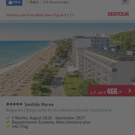
96%
5,6
/6
558 Bewertungen
Sentido Luna Vista Belek
ohne Flug ab € 177.-
468
.-
p.P. ab €
Sentido Marea
5 Sterne
Bulgarien / Bulgarische Riviera Norden (Varna) / Goldstrand
5 Nächte, August 2026 - September 2027
Doppelzimmer Economy, Alles Inklusive plus
inkl. Flug