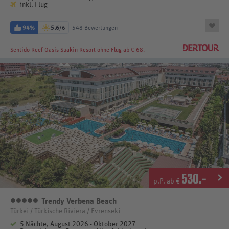
inkl. Flug
94%
5,6
/6
548 Bewertungen
Sentido Reef Oasis Suakin Resort
ohne Flug ab € 68.-
530
.-
p.P. ab €
Trendy Verbena Beach
5 Sterne
Türkei / Türkische Riviera / Evrenseki
5 Nächte, August 2026 - Oktober 2027