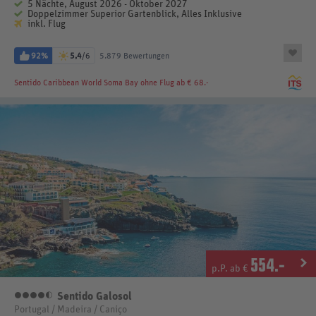
5 Nächte, August 2026 - Oktober 2027
Doppelzimmer Superior Gartenblick, Alles Inklusive
inkl. Flug
92%
5,4
/6
5.879 Bewertungen
Sentido Caribbean World Soma Bay
ohne Flug ab € 68.-
554
.-
p.P. ab €
Sentido Galosol
4,5 Sterne
Portugal / Madeira / Caniço