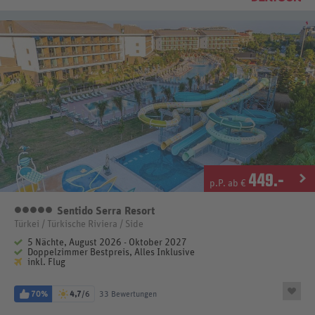
449
.-
p.P. ab €
Sentido Serra Resort
5 Sterne
Türkei / Türkische Riviera / Side
5 Nächte, August 2026 - Oktober 2027
Doppelzimmer Bestpreis, Alles Inklusive
inkl. Flug
70%
4,7
/6
33 Bewertungen