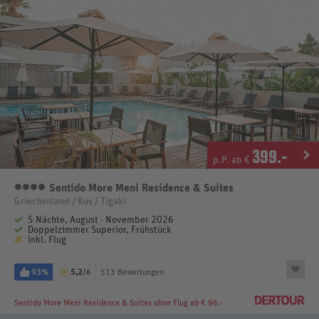
399
.-
p.P. ab €
Sentido More Meni Residence & Suites
4 Sterne
Griechenland / Kos / Tigaki
5 Nächte, August - November 2026
Doppelzimmer Superior, Frühstück
inkl. Flug
93%
5,2
/6
513 Bewertungen
Sentido More Meni Residence & Suites
ohne Flug ab € 96.-