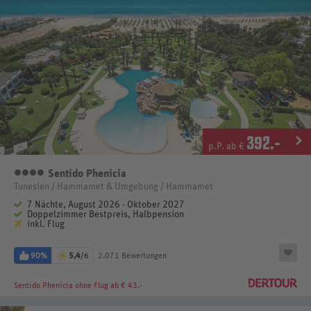
392
.-
p.P. ab €
Sentido Phenicia
4 Sterne
Tunesien / Hammamet & Umgebung / Hammamet
7 Nächte, August 2026 - Oktober 2027
Doppelzimmer Bestpreis, Halbpension
inkl. Flug
90%
5,4
/6
2.071 Bewertungen
Sentido Phenicia
ohne Flug ab € 43.-