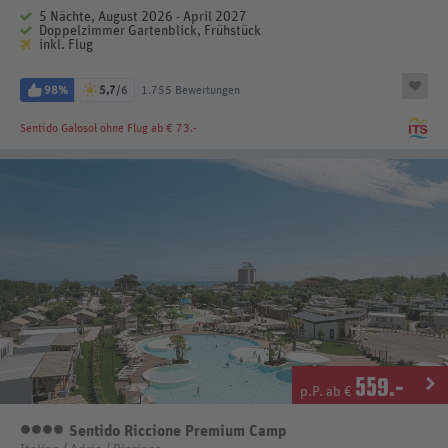
5 Nächte, August 2026 - April 2027
Doppelzimmer Gartenblick, Frühstück
inkl. Flug
98%
5,7
/6
1.755 Bewertungen
Sentido Galosol
ohne Flug ab € 73.-
559
.-
p.P. ab €
Sentido Riccione Premium Camp
4 Sterne