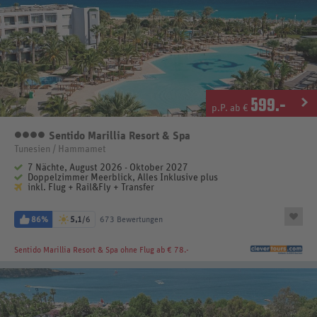
599
.-
p.P. ab €
Sentido Marillia Resort & Spa
4 Sterne
Tunesien / Hammamet
7 Nächte, August 2026 - Oktober 2027
Doppelzimmer Meerblick, Alles Inklusive plus
inkl. Flug + Rail&Fly + Transfer
86%
5,1
/6
673 Bewertungen
Sentido Marillia Resort & Spa
ohne Flug ab € 78.-