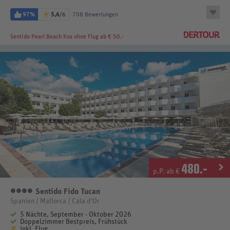
97%
5,6
/6
708 Bewertungen
Sentido Pearl Beach Kos
ohne Flug ab € 50.-
480
.-
p.P. ab €
Sentido Fido Tucan
4 Sterne
Spanien / Mallorca / Cala d'Or
5 Nächte, September - Oktober 2026
Doppelzimmer Bestpreis, Frühstück
inkl. Flug