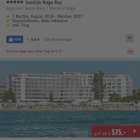
Sentido Naga Bay
5 Sterne
Ägypten / Rotes Meer / Sharm el Naga
5 Nächte, August 2026 - Oktober 2027
Doppelzimmer, Alles Inklusive
inkl. Flug
95%
5,6
/6
520 Bewertungen
Sentido Naga Bay
ohne Flug ab € 97.-
575
.-
p.P. ab €