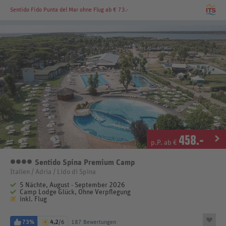
Sentido Fido Punta del Mar
ohne Flug ab € 73.-
458
.-
p.P. ab €
Sentido Spina Premium Camp
4 Sterne
Italien / Adria / Lido di Spina
5 Nächte, August - September 2026
Camp Lodge Glück, Ohne Verpflegung
inkl. Flug
73%
4,2
/6
187 Bewertungen