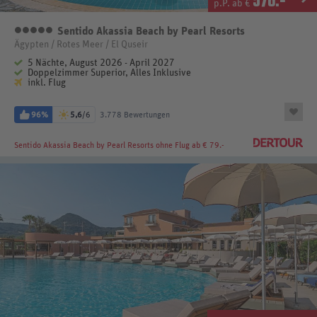
p.P. ab €
Sentido Akassia Beach by Pearl Resorts
5 Sterne
Ägypten / Rotes Meer / El Quseir
5 Nächte, August 2026 - April 2027
Doppelzimmer Superior, Alles Inklusive
inkl. Flug
96%
5,6
/6
3.778 Bewertungen
Sentido Akassia Beach by Pearl Resorts
ohne Flug ab € 79.-