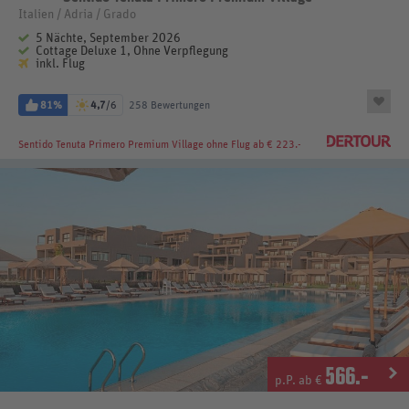
Italien / Adria / Grado
5 Nächte, September 2026
Cottage Deluxe 1, Ohne Verpflegung
inkl. Flug
81%
4,7
/6
258 Bewertungen
Sentido Tenuta Primero Premium Village
ohne Flug ab € 223.-
566
.-
p.P. ab €