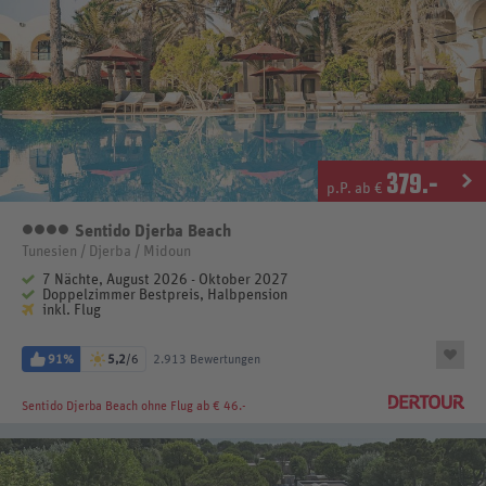
379
.-
p.P. ab €
Sentido Djerba Beach
4 Sterne
Tunesien / Djerba / Midoun
7 Nächte, August 2026 - Oktober 2027
Doppelzimmer Bestpreis, Halbpension
inkl. Flug
91%
5,2
/6
2.913 Bewertungen
Sentido Djerba Beach
ohne Flug ab € 46.-