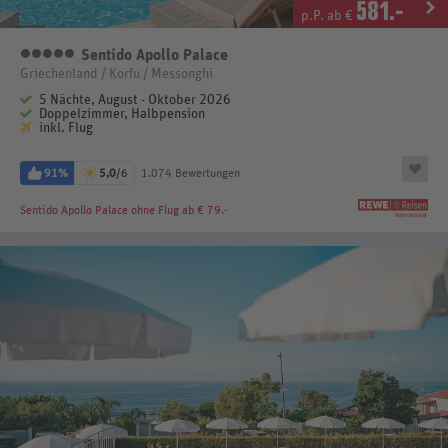
581
.-
p.P. ab €
Sentido Apollo Palace
5 Sterne
Griechenland / Korfu / Messonghi
5 Nächte, August - Oktober 2026
Doppelzimmer, Halbpension
inkl. Flug
91%
5,0
/6
1.074 Bewertungen
Sentido Apollo Palace
ohne Flug ab € 79.-