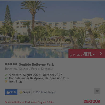
401
.-
p.P. ab €
Sentido Bellevue Park
5 Sterne
Tunesien / Sousse / Port el Kantaoui
5 Nächte, August 2026 - Oktober 2027
Doppelzimmer Bestpreis, Halbpension Plus
inkl. Flug
93%
5,5
/6
2.098 Bewertungen
Sentido Bellevue Park
ohne Flug ab € 84.-