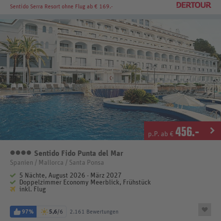
Sentido Serra Resort
ohne Flug ab € 169.-
456
.-
p.P. ab €
Sentido Fido Punta del Mar
4 Sterne
Spanien / Mallorca / Santa Ponsa
5 Nächte, August 2026 - März 2027
Doppelzimmer Economy Meerblick, Frühstück
inkl. Flug
97%
5,6
/6
2.161 Bewertungen