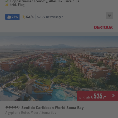
Doppelzimmer Economy, Alles Inklusive plus
inkl. Flug
94%
5,6
/6
5.329 Bewertungen
535
.-
p.P. ab €
Sentido Caribbean World Soma Bay
4,5 Sterne
Ägypten / Rotes Meer / Soma Bay