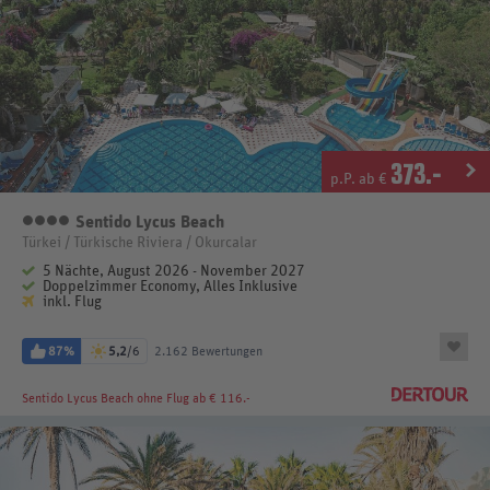
373
.-
p.P. ab €
Sentido Lycus Beach
4 Sterne
Türkei / Türkische Riviera / Okurcalar
5 Nächte, August 2026 - November 2027
Doppelzimmer Economy, Alles Inklusive
inkl. Flug
87%
5,2
/6
2.162 Bewertungen
Sentido Lycus Beach
ohne Flug ab € 116.-