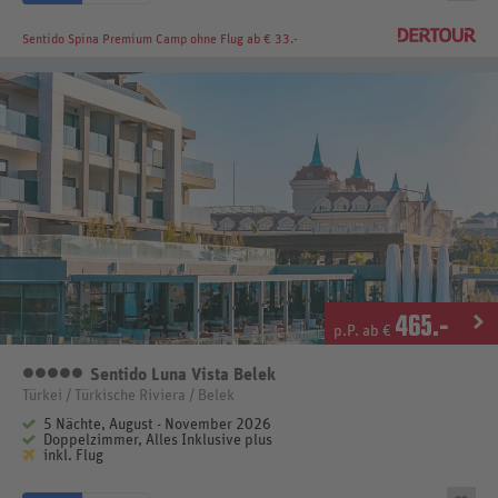
Sentido Spina Premium Camp
ohne Flug ab € 33.-
465
.-
p.P. ab €
Sentido Luna Vista Belek
5 Sterne
Türkei / Türkische Riviera / Belek
5 Nächte, August - November 2026
Doppelzimmer, Alles Inklusive plus
inkl. Flug