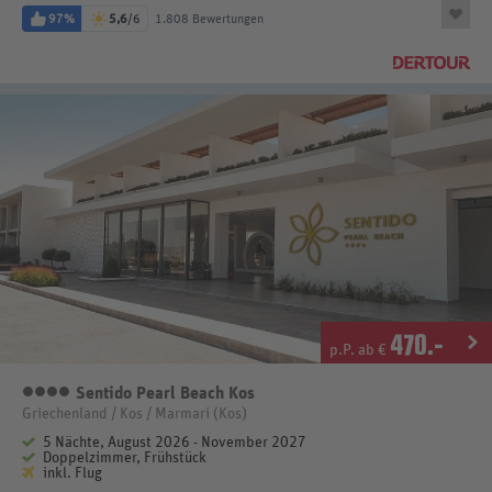
97%
5,6
/6
1.808 Bewertungen
470
.-
p.P. ab €
Sentido Pearl Beach Kos
4 Sterne
Griechenland / Kos / Marmari (Kos)
5 Nächte, August 2026 - November 2027
Doppelzimmer, Frühstück
inkl. Flug