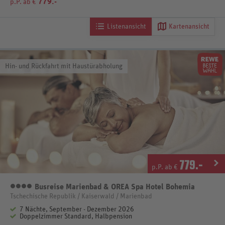
779.-
p.P. ab €
Listenansicht
Kartenansicht
Hin- und Rückfahrt mit Haustürabholung
779
.-
p.P. ab €
Busreise Marienbad & OREA Spa Hotel Bohemia
4 Sterne
Tschechische Republik / Kaiserwald / Marienbad
7 Nächte, September - Dezember 2026
Doppelzimmer Standard, Halbpension