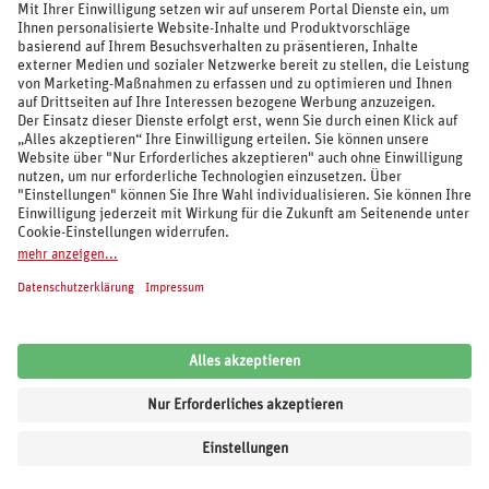
SOCIAL MEDIA
REISEVERANSTALTER UND MARKEN
© 2026 REWE Reisen
Impressum
AGB
Cookie-Einstellungen
Datenschutz
Unsere Inhalte: Standards und Meldung
REWE Reisen
Kundenbewertung:
4,62
von
5
Sternen auf Grundlage von
6.100
Bewertungen
von
Trusted Shops
.