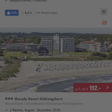
Doppelzimmer, Frühstück
76%
4,1
/6
105 Bewertungen
192
.-
p.P. ab €
Morada Resort Kühlungsborn
3 Sterne
Deutschland / Ostseeküste / Ostseebad Kühlungsborn
2 Nächte, August - Dezember 2026