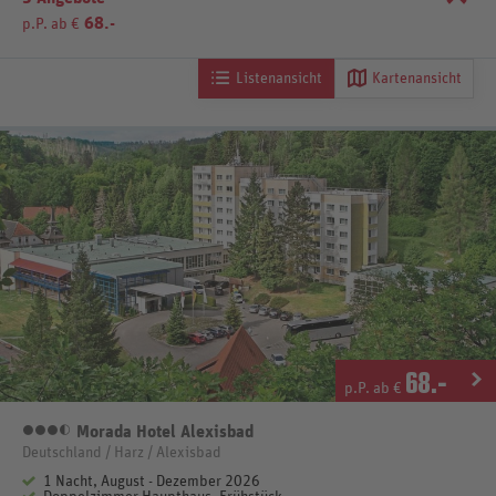
68.-
p.P. ab €
Listenansicht
Kartenansicht
68
.-
p.P. ab €
Morada Hotel Alexisbad
3,5 Sterne
Deutschland / Harz / Alexisbad
1 Nacht, August - Dezember 2026