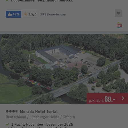
Doppelzimmer Haupthaus, Frühstück
42%
3,5
/6
198 Bewertungen
69
.-
p.P. ab €
Morada Hotel Isetal
3,5 Sterne
Deutschland / Lüneburger Heide / Gifhorn
1 Nacht, November - Dezember 2026