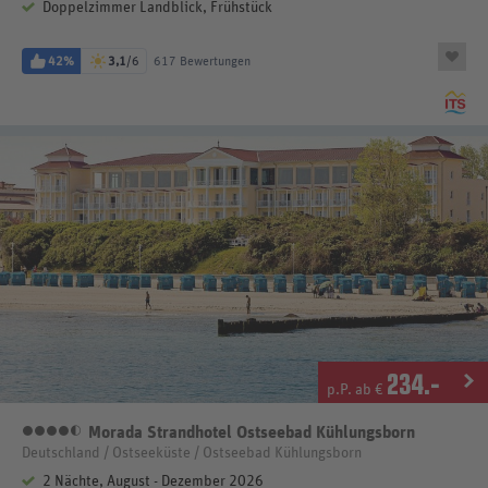
Doppelzimmer Landblick, Frühstück
42%
3,1
/6
617 Bewertungen
234
.-
p.P. ab €
Morada Strandhotel Ostseebad Kühlungsborn
4,5 Sterne
Deutschland / Ostseeküste / Ostseebad Kühlungsborn
2 Nächte, August - Dezember 2026