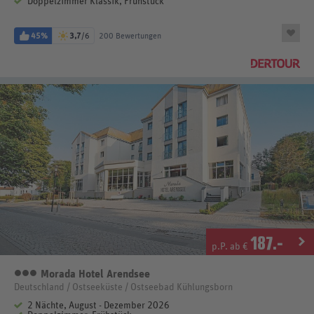
Doppelzimmer Klassik, Frühstück
45%
3,7
/6
200 Bewertungen
187
.-
p.P. ab €
Morada Hotel Arendsee
3 Sterne
Deutschland / Ostseeküste / Ostseebad Kühlungsborn
2 Nächte, August - Dezember 2026