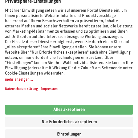
BEWERTUNGEN
SOCIAL MEDIA
REISEVERANSTALTER UND MARKEN
© 2026 REWE Reisen
Impressum
AGB
Cookie-Einstellungen
Datenschutz
Unsere Inhalte: Standards und Meldung
REWE Reisen
Kundenbewertung:
4,62
von
5
Sternen auf Grundlage von
6.100
Bewertungen
von
Trusted Shops
.