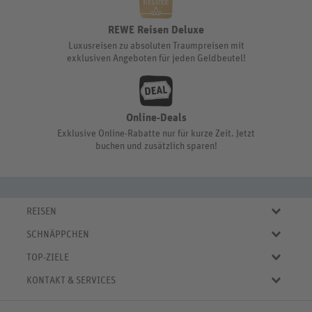
REWE Reisen Deluxe
Luxusreisen zu absoluten Traumpreisen mit
exklusiven Angeboten für jeden Geldbeutel!
Online-Deals
Exklusive Online-Rabatte nur für kurze Zeit. Jetzt
buchen und zusätzlich sparen!
REISEN
Eigene Anreise
SCHNÄPPCHEN
Pauschalreisen
Aktuelle Reiseangebote
Städtereisen
TOP-ZIELE
Reiseangebote der Woche
Rundreisen
Urlaub in Deutschland
Online-Deals
KONTAKT & SERVICES
Kreuzfahrten
Urlaub in Österreich
Kurzurlaub bis € 150.-
FAQ
Familienurlaub
Urlaub in Italien
Pauschalreisen bis € 500.-