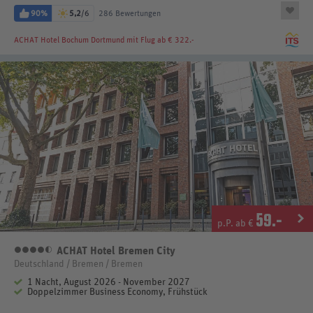
90%
5,2
/6
286 Bewertungen
ACHAT Hotel Bochum Dortmund
mit Flug ab € 322.-
59
.-
p.P. ab €
ACHAT Hotel Bremen City
4,5 Sterne
Deutschland / Bremen / Bremen
1 Nacht, August 2026 - November 2027
Doppelzimmer Business Economy, Frühstück