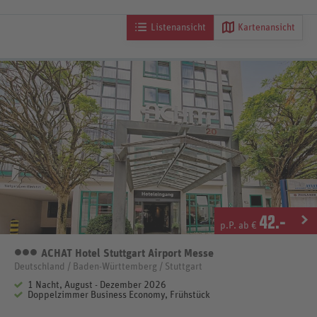
Listenansicht
Kartenansicht
42
.-
p.P. ab €
ACHAT Hotel Stuttgart Airport Messe
3 Sterne
Deutschland / Baden-Württemberg / Stuttgart
1 Nacht, August - Dezember 2026
Doppelzimmer Business Economy, Frühstück