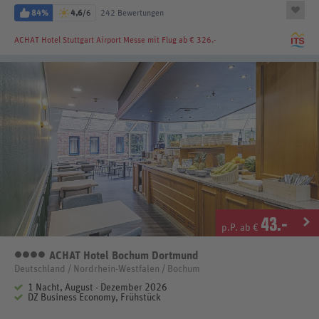
84%
4,6
/6
242 Bewertungen
ACHAT Hotel Stuttgart Airport Messe
mit Flug ab € 326.-
43
.-
p.P. ab €
ACHAT Hotel Bochum Dortmund
4 Sterne
Deutschland / Nordrhein-Westfalen / Bochum
1 Nacht, August - Dezember 2026
DZ Business Economy, Frühstück