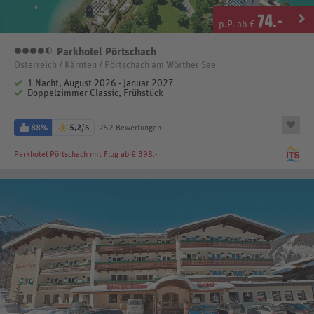
74
.-
p.P. ab €
Parkhotel Pörtschach
4,5 Sterne
Österreich / Kärnten / Pörtschach am Wörther See
1 Nacht, August 2026 - Januar 2027
Doppelzimmer Classic, Frühstück
88%
5,2
/6
252 Bewertungen
Parkhotel Pörtschach
mit Flug ab € 398.-