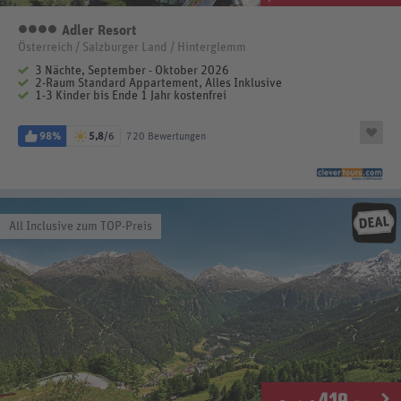
Adler Resort
4 Sterne
Österreich / Salzburger Land / Hinterglemm
3 Nächte, September - Oktober 2026
2-Raum Standard Appartement, Alles Inklusive
1-3 Kinder bis Ende 1 Jahr kostenfrei
98%
5,8
/6
720 Bewertungen
All Inclusive zum TOP-Preis
419
.-