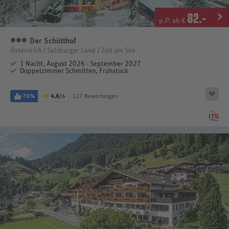
82
.-
p.P. ab €
Der Schütthof
3 Sterne
Österreich / Salzburger Land / Zell am See
1 Nacht, August 2026 - September 2027
Doppelzimmer Schmitten, Frühstück
76%
4,8
/6
127 Bewertungen