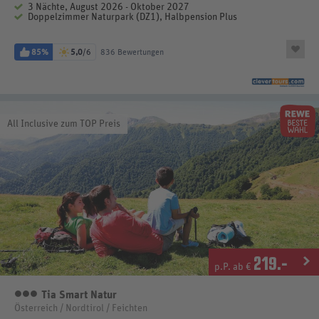
3 Nächte, August 2026 - Oktober 2027
Doppelzimmer Naturpark (DZ1), Halbpension Plus
85%
5,0
/6
836 Bewertungen
All Inclusive zum TOP Preis
219
.-
p.P. ab €
Tia Smart Natur
3 Sterne
Österreich / Nordtirol / Feichten