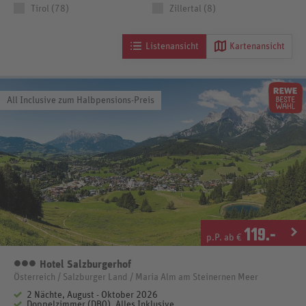
Tirol (78)
Zillertal (8)
Listenansicht
Kartenansicht
All Inclusive zum Halbpensions-Preis
119
.-
p.P. ab €
Hotel Salzburgerhof
3 Sterne
Österreich / Salzburger Land / Maria Alm am Steinernen Meer
2 Nächte, August - Oktober 2026
Doppelzimmer (DB0), Alles Inklusive