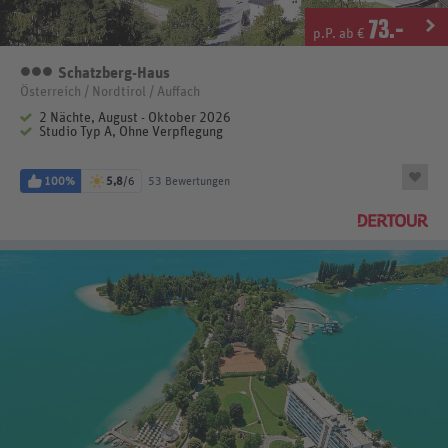
73
.-
p.P. ab €
Schatzberg-Haus
3 Sterne
Österreich / Nordtirol / Auffach
2 Nächte, August - Oktober 2026
Studio Typ A, Ohne Verpflegung
100%
5,8
/6
53 Bewertungen