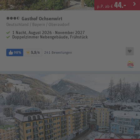
44
.-
p.P. ab €
Gasthof Ochsenwirt
3,5 Sterne
Deutschland / Bayern / Oberaudorf
1 Nacht, August 2026 - November 2027
Doppelzimmer Nebengebäude, Frühstück
98%
5,5
/6
241 Bewertungen