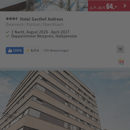
64
.-
p.P. ab €
Hotel Gasthof Andreas
3,5 Sterne
Österreich / Osttirol / Obertilliach
1 Nacht, August 2026 - April 2027
Doppelzimmer Bestpreis, Halbpension
100%
5,7
/6
199 Bewertungen