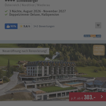
Schneeberger
4 Sterne
Österreich / Nordtirol / Niederau
3 Nächte, August 2026 - November 2027
Doppelzimmer Deluxe, Halbpension
90%
5,6
/6
343 Bewertungen
Neueröffnung nach Renovierung!
303
.-
p.P. ab €