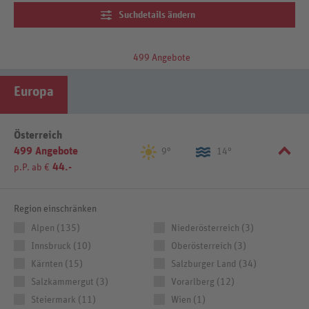
jeder Jahreszeit eine Reise wert und präsentiert sich je nach
Suchdetails ändern
Jahreszeit ganz unterschiedlich.
499 Angebote
Europa
Österreich
499 Angebote
9°
14°
44.-
p.P. ab €
Region einschränken
Alpen (135)
Niederösterreich (3)
Innsbruck (10)
Oberösterreich (3)
Kärnten (15)
Salzburger Land (34)
Salzkammergut (3)
Vorarlberg (12)
Steiermark (11)
Wien (1)