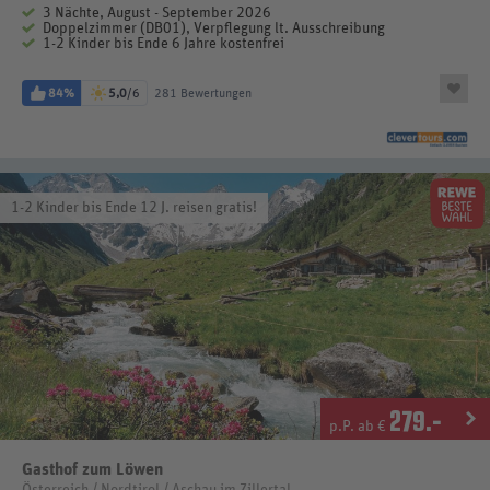
3 Nächte, August - September 2026
Doppelzimmer (DB01), Verpflegung lt. Ausschreibung
1-2 Kinder bis Ende 6 Jahre kostenfrei
84%
5,0
/6
281 Bewertungen
1-2 Kinder bis Ende 12 J. reisen gratis!
279
.-
p.P. ab €
Gasthof zum Löwen