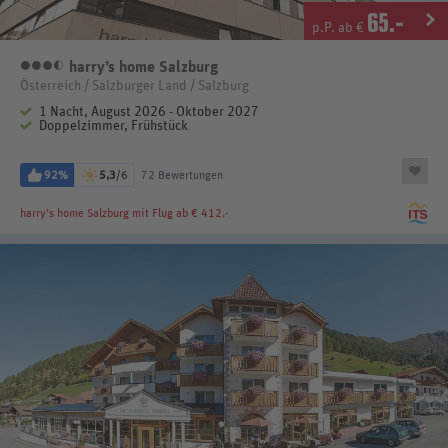
65
.-
p.P. ab €
harry’s home Salzburg
3,5 Sterne
Österreich / Salzburger Land / Salzburg
1 Nacht, August 2026 - Oktober 2027
Doppelzimmer, Frühstück
92%
5,3
/6
72 Bewertungen
harry’s home Salzburg
mit Flug ab € 412.-