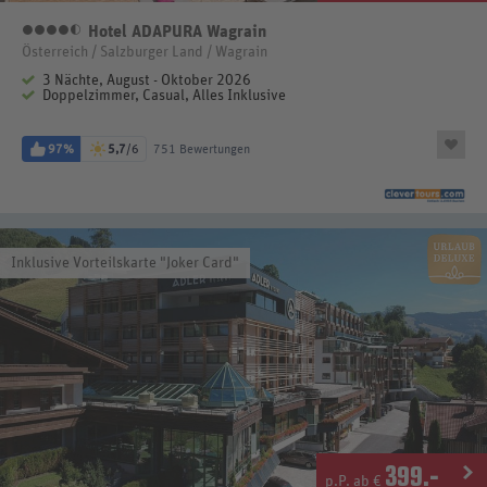
Hotel ADAPURA Wagrain
4,5 Sterne
Österreich / Salzburger Land / Wagrain
3 Nächte, August - Oktober 2026
Doppelzimmer, Casual, Alles Inklusive
97%
5,7
/6
751 Bewertungen
Inklusive Vorteilskarte "Joker Card"
399
.-
p.P. ab €