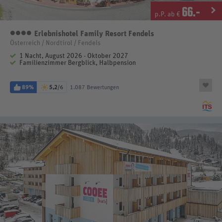
66
.-
p.P. ab €
Erlebnishotel Family Resort Fendels
4 Sterne
Österreich / Nordtirol / Fendels
1 Nacht, August 2026 - Oktober 2027
Familienzimmer Bergblick, Halbpension
89%
5,2
/6
1.087 Bewertungen