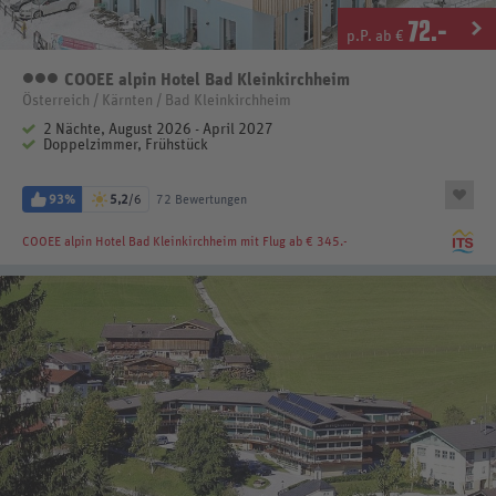
72
.-
p.P. ab €
COOEE alpin Hotel Bad Kleinkirchheim
3 Sterne
Österreich / Kärnten / Bad Kleinkirchheim
2 Nächte, August 2026 - April 2027
Doppelzimmer, Frühstück
93%
5,2
/6
72 Bewertungen
COOEE alpin Hotel Bad Kleinkirchheim
mit Flug ab € 345.-