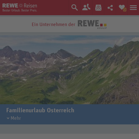
0
Ein Unternehmen der
Bestpreis-Garantie
Familienurlaub Österreich
Einen abwechslungsreichen Familienurlaub erleben Sie in Österreich!
Mehr
Gerade wenn Sie mit einem kleinen Kind reisen, ist die kurze
Anreisezeit günstig. Die Anfahrt ist mit dem eigenen Auto möglich, Sie
müssen sich beim Gepäck also nicht einschränken und können sogar
die eigenen Fahrräder mit in den Urlaub nehmen. Österreich ist zu