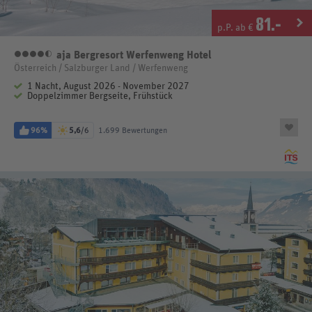
81
.-
p.P. ab €
aja Bergresort Werfenweng Hotel
4,5 Sterne
Österreich / Salzburger Land / Werfenweng
1 Nacht, August 2026 - November 2027
Doppelzimmer Bergseite, Frühstück
96%
5,6
/6
1.699 Bewertungen