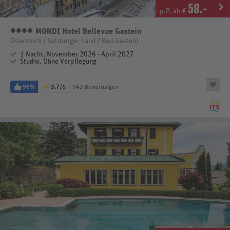
58
.-
p.P. ab €
MONDI Hotel Bellevue Gastein
4 Sterne
Österreich / Salzburger Land / Bad Gastein
1 Nacht, November 2026 - April 2027
Studio, Ohne Verpflegung
96%
5,7
/6
943 Bewertungen