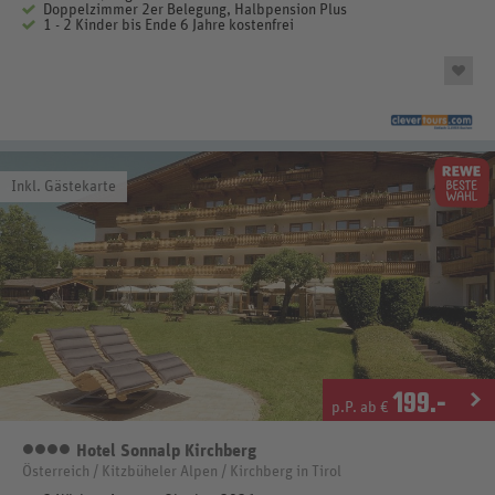
Doppelzimmer 2er Belegung, Halbpension Plus
1 - 2 Kinder bis Ende 6 Jahre kostenfrei
Inkl. Gästekarte
199
.-
p.P. ab €
Hotel Sonnalp Kirchberg
4 Sterne
Österreich / Kitzbüheler Alpen / Kirchberg in Tirol