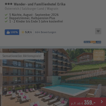
Wander- und Familienhotel Erika
3 Sterne
Österreich / Salzburger Land / Wagrain
5 Nächte, August - September 2026
Doppelzimmer, Halbpension Plus
1 - 2 Kinder bis Ende 5 Jahre kostenfrei
100%
5,9
/6
664 Bewertungen
Sensationeller Aktionspreis!
359
.-
p.P. ab €