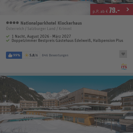
79
.-
p.P. ab €
Nationalparkhotel Klockerhaus
4 Sterne
Österreich / Salzburger Land / Krimml
1 Nacht, August 2026 - März 2027
Doppelzimmer Bestpreis Gästehaus Edelweiß, Halbpension Plus
99%
5,8
/6
846 Bewertungen