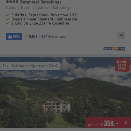
Berghotel Ratschings
4 Sterne
Italien / Trentino-Südtirol / Ratschings
3 Nächte, September - November 2026
Doppelzimmer Standard, Halbpension
1 Kind bis Ende 2 Jahre kostenfrei
98%
5,8
/6
657 Bewertungen
Inkl. Salzburger Sportwelt Card
359
.-
p.P. ab €