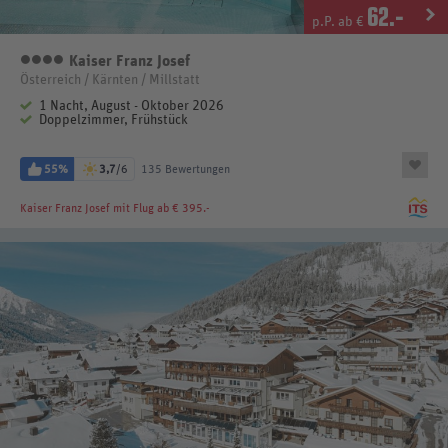
62
.-
p.P. ab €
Kaiser Franz Josef
4 Sterne
Österreich / Kärnten / Millstatt
1 Nacht, August - Oktober 2026
Doppelzimmer, Frühstück
55%
3,7
/6
135 Bewertungen
Kaiser Franz Josef
mit Flug ab € 395.-