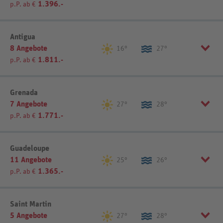
1.396.-
p.P. ab €
Listenansicht
Kartenansicht
Listenansicht
Kartenansicht
Listenansicht
Kartenansicht
Antigua
8 Angebote
16°
27°
1.811.-
p.P. ab €
Listenansicht
Kartenansicht
Grenada
7 Angebote
27°
28°
1.771.-
p.P. ab €
Listenansicht
Kartenansicht
Guadeloupe
11 Angebote
25°
26°
1.365.-
p.P. ab €
Listenansicht
Kartenansicht
Saint Martin
5 Angebote
27°
28°