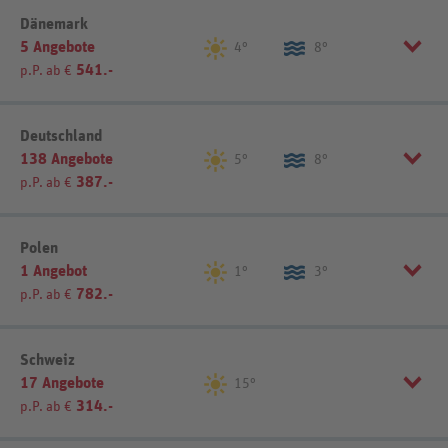
Region wählen:
Dänemark
5 Angebote
Atlantikküste (2)
Korsika (18)
4°
8°
541.-
p.P. ab €
Côte d'Azur (14)
Mittelmeerküste (17)
Paris (15)
Listenansicht
Kartenansicht
Provence (14)
Deutschland
138 Angebote
5°
8°
Listenansicht
Kartenansicht
387.-
p.P. ab €
Listenansicht
Kartenansicht
Polen
1 Angebot
1°
3°
782.-
p.P. ab €
Listenansicht
Kartenansicht
Schweiz
17 Angebote
15°
314.-
p.P. ab €