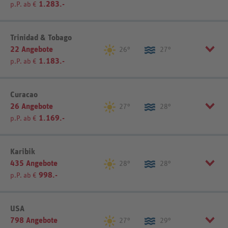
Puerto Morelos (5)
Tulum (1)
1.283.-
p.P. ab €
Listenansicht
Listenansicht
Kartenansicht
Kartenansicht
Trinidad & Tobago
22 Angebote
26°
27°
1.183.-
p.P. ab €
Listenansicht
Kartenansicht
Curacao
26 Angebote
27°
28°
1.169.-
p.P. ab €
Listenansicht
Kartenansicht
Karibik
435 Angebote
28°
28°
998.-
p.P. ab €
Listenansicht
Kartenansicht
USA
798 Angebote
27°
29°