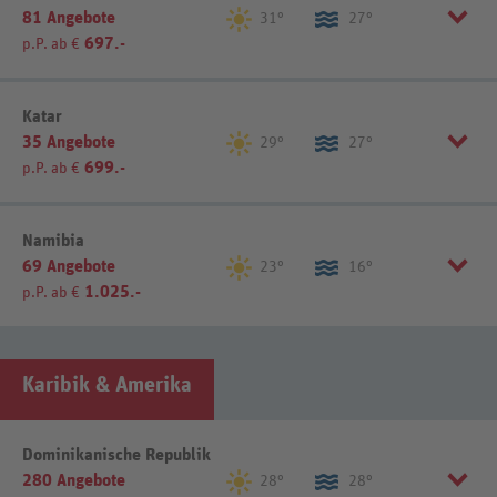
81 Angebote
Sansibar (41)
Sonstige (1)
31°
27°
Listenansicht
Kartenansicht
697.-
p.P. ab €
Listenansicht
Kartenansicht
Region wählen:
Katar
35 Angebote
Maskat (25)
Nizwa (7)
29°
27°
699.-
p.P. ab €
Listenansicht
Kartenansicht
Listenansicht
Kartenansicht
Namibia
69 Angebote
23°
16°
1.025.-
p.P. ab €
Region wählen:
Karibik & Amerika
Sonstige (1)
Windhoek (33)
Listenansicht
Kartenansicht
Dominikanische Republik
280 Angebote
28°
28°