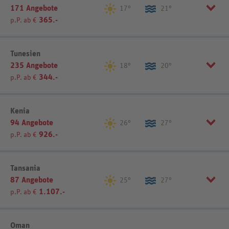
171 Angebote
Johannisburg (10)
Pretoria (1)
17°
21°
Listenansicht
Kartenansicht
365.-
p.P. ab €
Kapstadt (44)
Südküste (46)
Westküste (44)
Region wählen:
Tunesien
Listenansicht
Kartenansicht
235 Angebote
Agadir (26)
Marrakesch (50)
18°
20°
344.-
p.P. ab €
Listenansicht
Kartenansicht
Region wählen:
Kenia
94 Angebote
Hammamet (33)
Mahdia (8)
26°
27°
926.-
p.P. ab €
Insel Djerba (32)
Monastir (12)
Sousse (24)
Tunis (3)
Region wählen:
Tansania
87 Angebote
Bamburi Beach (2)
Galu Beach (4)
25°
27°
Listenansicht
Kartenansicht
1.107.-
p.P. ab €
Diani Beach (3)
Kenianische Küste (36)
Malindi (3)
Watamu (3)
Mombasa (7)
Region wählen:
Oman