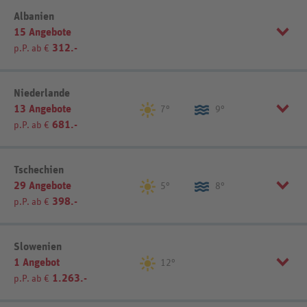
Listenansicht
Kartenansicht
Listenansicht
Kartenansicht
Albanien
15 Angebote
312.-
p.P. ab €
Listenansicht
Kartenansicht
Niederlande
13 Angebote
7°
9°
681.-
p.P. ab €
Listenansicht
Kartenansicht
Tschechien
29 Angebote
5°
8°
398.-
p.P. ab €
Listenansicht
Kartenansicht
Slowenien
1 Angebot
12°
1.263.-
p.P. ab €