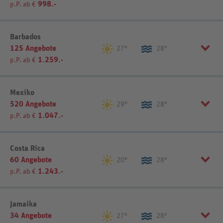
998.-
p.P. ab €
Region wählen:
Barbados
125 Angebote
Halbinsel Samana (12)
Nordküste (16)
27°
28°
1.259.-
p.P. ab €
Ostküste (100)
Südküste (26)
Listenansicht
Kartenansicht
Region wählen:
Mexiko
520 Angebote
Bridgetown (12)
Nordküste (1)
29°
28°
1.047.-
p.P. ab €
Christ Church (20)
Sonstige (7)
St. James (10)
Westküste (16)
Südküste (22)
Region wählen:
Costa Rica
60 Angebote
Akumal (3)
Insel Cozumel (4)
20°
28°
Listenansicht
Kartenansicht
1.243.-
p.P. ab €
Cabo San Lucas (11)
Insel Holbox (7)
Cancún (67)
Mexico Stadt (7)
Listenansicht
Kartenansicht
Pazifikküste (25)
Riviera Maya (145)
Jamaika
Playa del Carmen (50)
San Jose (9)
34 Angebote
27°
28°