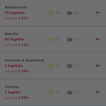
Listenansicht
Kartenansicht
Region wählen:
Mittelamerika
50 Angebote
Argentinien (1)
Costa Rica (27)
29°
28°
1.257.-
p.P. ab €
Brasilien (1)
Dominikanische Republik (2)
Jamaika (2)
Kolumbien (1)
Region wählen:
Amerika
48 Angebote
Karibik (2)
Mexiko (8)
7°
11°
Listenansicht
Kartenansicht
1.134.-
p.P. ab €
Panama (5)
Listenansicht
Kartenansicht
Listenansicht
Kartenansicht
Australien & Neuseeland
3 Angebote
14°
12°
5.999.-
p.P. ab €
Listenansicht
Kartenansicht
Ozeanien
1 Angebot
14°
12°
5.999.-
p.P. ab €