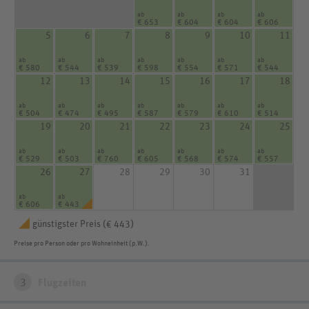
ab
ab
ab
ab
€ 653
€ 604
€ 604
€ 606
5
6
7
8
9
10
11
ab
ab
ab
ab
ab
ab
ab
€ 580
€ 544
€ 539
€ 598
€ 554
€ 571
€ 544
12
13
14
15
16
17
18
ab
ab
ab
ab
ab
ab
ab
€ 504
€ 474
€ 495
€ 587
€ 579
€ 610
€ 514
19
20
21
22
23
24
25
ab
ab
ab
ab
ab
ab
ab
€ 529
€ 503
€ 760
€ 605
€ 568
€ 574
€ 557
26
27
28
29
30
31
ab
ab
€ 606
€ 443
günstigster Preis (
)
€ 443
Preise pro Person oder pro Wohneinheit (p.W.).
3
Flugzeiten