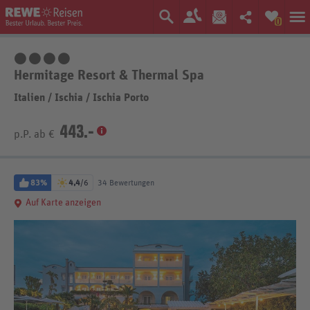
0
4 Sterne
Hermitage Resort & Thermal Spa
Italien
/
Ischia
/
Ischia Porto
443.-
p.P. ab €
83%
4,4
/6
34 Bewertungen
Auf Karte anzeigen