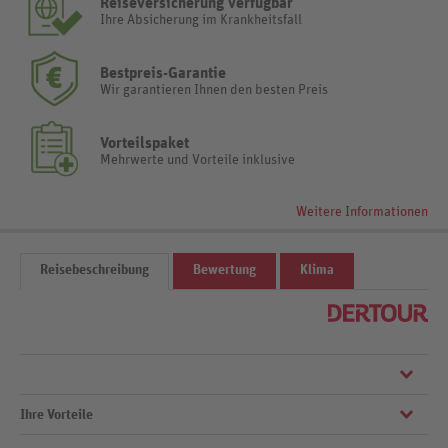
Reiseversicherung verfügbar
Ihre Absicherung im Krankheitsfall
Bestpreis-Garantie
Wir garantieren Ihnen den besten Preis
Vorteilspaket
Mehrwerte und Vorteile inklusive
Weitere Informationen
Reisebeschreibung
Bewertung
Klima
Ihre Vorteile
Eingerahmt von üppigem Grün und bunten Blüten kommen Sie zur
Ruhe. Komfortabler Urlaubsgenuss und Verwöhnmomente vom