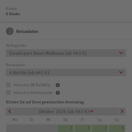
Kinder
0 Kinder
2
Reisedaten
Abflughafen
EuroAirport Basel-Mulhouse (ab 443 €)
Reisedauer
4 Nächte (ab 443 €)
Inklusive DB Rail&Fly
Inklusive Hoteltransfer
Klicken Sie auf Ihren gewünschten Anreisetag.
Oktober 2026 (ab 443 €)
Mo
Di
Mi
Do
Fr
Sa
So
1
2
3
4