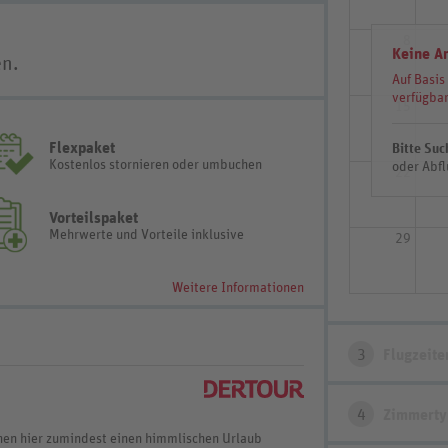
8
Keine A
en.
Auf Basis
verfügbar
15
Flexpaket
Bitte Suc
Kostenlos stornieren oder umbuchen
oder Abfl
22
Vorteilspaket
Mehrwerte und Vorteile inklusive
29
Weitere Informationen
3
Flugzeite
4
Zimmerty
nen hier zumindest einen himmlischen Urlaub