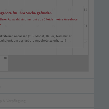
9
10
11
12
13
14
ngebote für Ihre Suche gefunden.
 Ihrer Auswahl sind im Juni 2026 leider keine Angebote
.
16
17
18
19
20
21
hkriterien anpassen
(z.B. Monat, Dauer, Teilnehmer
ughafen), um verfügbare Angebote zu erhalten!
23
24
25
26
27
28
30
n
p & Verpflegung