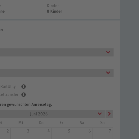
e
Kinder
ene
0 Kinder
en
 Rail&Fly
teltransfer
Ihren gewünschten Anreisetag.
Juni 2026
i
Mi
Do
Fr
Sa
So
2
3
4
5
6
7