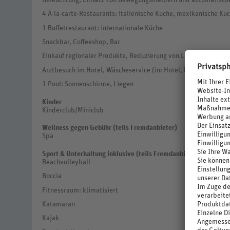
Beleuchtung, Einsatz von Bewegungsmeldern und automatisch
4 À-la-carte-Restaurants: italienische Küche, mexikanische Kü
1 Buffetrestaurant: internationale Küche
Snackbar, Coffeeshop, Bar
Einkauf regionaler Produkte, Reduzierung von Lebensmittelv
Arztbesuch im Hotel, Wäscheservice (im Hotel, kostenpflichti
1 Pool: Sonnenschirme, Liegen
Kinder
Kinderclub/Miniclub
Wellness gegen Gebühr (teils Fremdanbieter)
Spa
Sport & Unterhaltung inklusive (teils Fremdanbieter)
Beachvolleyball
Boccia
Fitnessraum: klimatisiert
Katamaran
Kajak