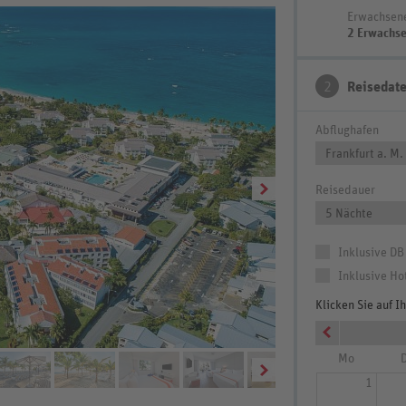
Erwachsen
2 Erwachs
2
Reisedat
Abflughafen
Frankfurt a. M.
Reisedauer
5 Nächte
Inklusive DB
Inklusive Ho
Klicken Sie auf 
Strandabschnitt
Mo
D
1