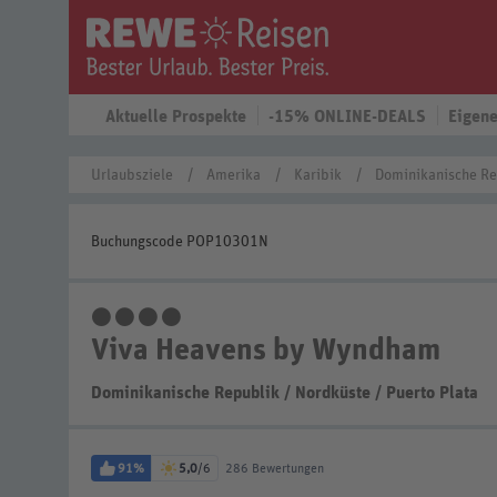
Aktuelle Prospekte
-15% ONLINE-DEALS
Eigene
Urlaubsziele
Amerika
Karibik
Dominikanische Re
Buchungscode POP10301N
4 Sterne
Viva Heavens by Wyndham
Dominikanische Republik
/
Nordküste
/
Puerto Plata
91%
5,0
/6
286 Bewertungen