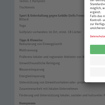
Tennis: 1 Hartplatz
Tischtennis
Sport & Unterhaltung gegen Gebühr (teils Fremdanbieter)
Billard
Yoga
Golfplatz vorhanden: im Ort, mind. 18 Löcher
Tipps & Hinweise
Reduzierung von Einwegplastik
Mülltrennung
Präferenz lokaler und regionaler Anbieter von Waren und Dien
Umweltfreundliche Reinigung
Wassereinsparung
Energieeinsparung
Unterstützung von Umweltvorhaben oder -projekten
Zusammenarbeit mit lokalen Unternehmen
Förderung und Unterstützung lokaler, sozialer und kultureller 
Honeymoon