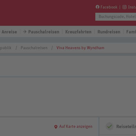
Facebook
Ins
 Anreise
✈
Pauschalreisen
Kreuzfahrten
Rundreisen
Fami
publik
Pauschalreisen
Viva Heavens by Wyndham
Reisetei
Auf Karte anzeigen