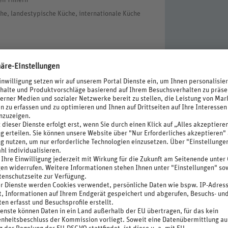
en Timern
che, landestypische Küche, internationale Küche
erschwendung
g), Geldwechsel