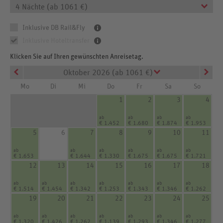
4 Nächte (ab 1061 €)
Inklusive DB Rail&Fly
Inklusive Hoteltransfer
Klicken Sie auf Ihren gewünschten Anreisetag.
Oktober 2026 (ab 1061 €)
Mo
Di
Mi
Do
Fr
Sa
So
1
2
3
4
ab
ab
ab
ab
€ 1.452
€ 1.680
€ 1.874
€ 1.953
5
6
7
8
9
10
11
ab
ab
ab
ab
ab
ab
€ 1.653
€ 1.644
€ 1.330
€ 1.675
€ 1.675
€ 1.721
12
13
14
15
16
17
18
ab
ab
ab
ab
ab
ab
ab
€ 1.514
€ 1.454
€ 1.342
€ 1.253
€ 1.343
€ 1.346
€ 1.262
19
20
21
22
23
24
25
ab
ab
ab
ab
ab
ab
ab
€ 1.320
€ 1.426
€ 1.262
€ 1.139
€ 1.293
€ 1.346
€ 1.277