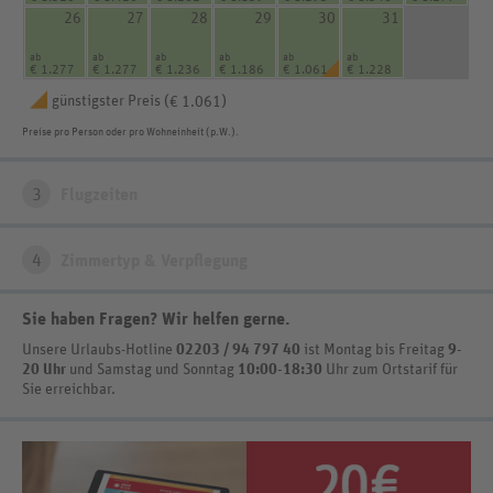
26
27
28
29
30
31
ab
ab
ab
ab
ab
ab
€ 1.277
€ 1.277
€ 1.236
€ 1.186
€ 1.061
€ 1.228
günstigster Preis (
)
€ 1.061
Preise pro Person oder pro Wohneinheit (p.W.).
3
Flugzeiten
4
Zimmertyp & Verpflegung
Sie haben Fragen? Wir helfen gerne
.
Unsere Urlaubs-Hotline
02203 / 94 797 40
ist
Montag bis Freitag
9-
20 Uhr
und Samstag und Sonntag
10:00-18:30
Uhr zum Ortstarif
für
Sie erreichbar.