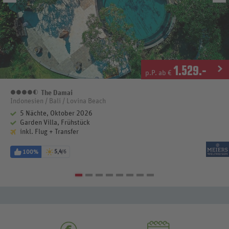
1.529
.-
p.P. ab €
The Damai
4,5 Sterne
Indonesien / Bali / Lovina Beach
5 Nächte, Oktober 2026
Garden Villa, Frühstück
inkl. Flug + Transfer
100%
5,4
/6