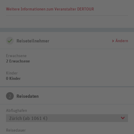
Mittagessen (3-Gänge-Wahlmenü), Abendessen (3-Gänge-Wahlmenü),
Getränke kostenfrei (Softdrinks, Mineralwasser, Kaffee/Tee, Bier,
Weitere Informationen zum Veranstalter DERTOUR
Hauswein, Cocktails, 11-22 Uhr), täglich Wasser auf dem Zimmer
Reiseteilnehmer
Ändern
Erwachsene
2 Erwachsene
Kinder
0 Kinder
2
Reisedaten
Abflughafen
Zürich (ab 1061 €)
Reisedauer