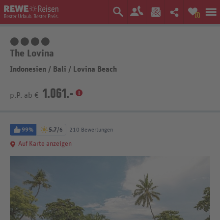
0
4 Sterne
The Lovina
Indonesien
/
Bali
/
Lovina Beach
1.061.-
p.P. ab €
99%
5,7
/6
210 Bewertungen
Auf Karte anzeigen