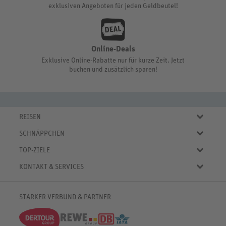
exklusiven Angeboten für jeden Geldbeutel!
Online-Deals
Exklusive Online-Rabatte nur für kurze Zeit. Jetzt
buchen und zusätzlich sparen!
REISEN
Eigene Anreise
SCHNÄPPCHEN
Pauschalreisen
Aktuelle Reiseangebote
Städtereisen
TOP-ZIELE
Reiseangebote der Woche
Rundreisen
Urlaub in Deutschland
Online-Deals
KONTAKT & SERVICES
Kreuzfahrten
Urlaub in Österreich
Kurzurlaub bis € 150.-
FAQ
Familienurlaub
Urlaub in Italien
Pauschalreisen bis € 500.-
Servicebereich
Wellnessurlaub
✈
Urlaub in Spanien
STARKER VERBUND & PARTNER
Reisemagazin
Kontaktformular
✈
Urlaub in Bulgarien
% Satte Rabatte
♥ Merkliste
✈
Urlaub in Griechenland
Newsletter
✈
Urlaub in der Karibik