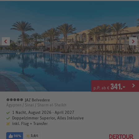
341
.-
p.P. ab €
JAZ Belvedere
5 Sterne
Ägypten / Sinai / Sharm el-Sheikh
1 Nacht, August 2026 - April 2027
Doppelzimmer Superior, Alles Inklusive
inkl. Flug + Transfer
98%
5,6
/6