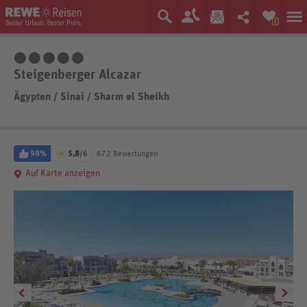
0
5 Sterne
Steigenberger Alcazar
Ägypten
/
Sinai
/
Sharm el Sheikh
98%
5,8
/6
672 Bewertungen
Auf Karte anzeigen