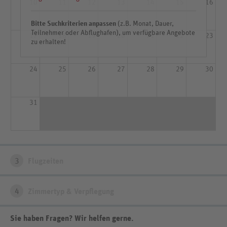
10
11
12
13
14
15
16
Bitte Suchkriterien anpassen
(z.B. Monat, Dauer,
Teilnehmer oder Abflughafen), um verfügbare Angebote
17
18
19
20
21
22
23
zu erhalten!
24
25
26
27
28
29
30
31
3
Flugzeiten
4
Zimmertyp & Verpflegung
Sie haben Fragen? Wir helfen gerne
.