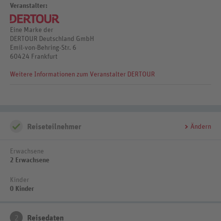
Getränke, Hauswein, Cocktails, lokale Spirituosen, 10-2 Uhr), Snacks
An-/Abreise: täglich
Diese Leistungsbeschreibung ist gültig vom 1.11.2024 bis
Veranstalter:
(12-17 Uhr), Kaffee/Tee und Gebäck (10-1 Uhr), Eis, Minibar
31.10.2025 (Jahreskatalog 2024/2025).
Eine Marke der
DERTOUR Deutschland GmbH
Emil-von-Behring-Str. 6
60424 Frankfurt
Weitere Informationen zum Veranstalter DERTOUR
Reiseteilnehmer
Ändern
Erwachsene
2 Erwachsene
Kinder
0 Kinder
2
Reisedaten