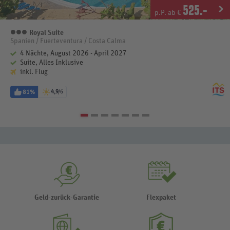
525
.-
p.P. ab €
Royal Suite
3 Sterne
Spanien / Fuerteventura / Costa Calma
4 Nächte, August 2026 - April 2027
Suite, Alles Inklusive
inkl. Flug
81%
4,9
/6
Geld-zurück-Garantie
Flexpaket