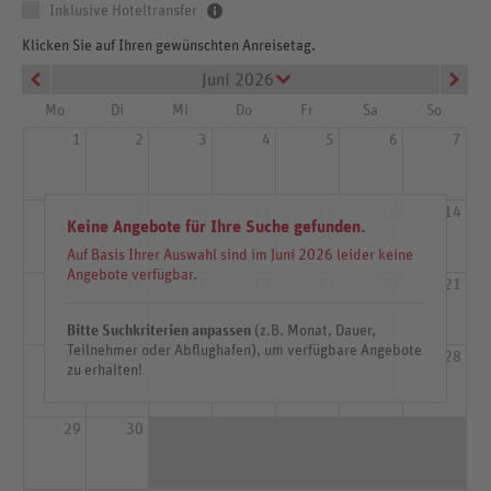
Inklusive Hoteltransfer
Klicken Sie auf Ihren gewünschten Anreisetag.
Juni 2026
Mo
Di
Mi
Do
Fr
Sa
So
1
2
3
4
5
6
7
8
9
10
11
12
13
14
Keine Angebote für Ihre Suche gefunden.
Auf Basis Ihrer Auswahl sind im Juni 2026 leider keine
Angebote verfügbar.
15
16
17
18
19
20
21
Bitte Suchkriterien anpassen
(z.B. Monat, Dauer,
Teilnehmer oder Abflughafen), um verfügbare Angebote
22
23
24
25
26
27
28
zu erhalten!
29
30