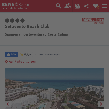
0
4 Sterne
Sotavento Beach Club
Spanien
/
Fuerteventura
/
Costa Calma
90%
5,1
/6
11.796 Bewertungen
Auf Karte anzeigen