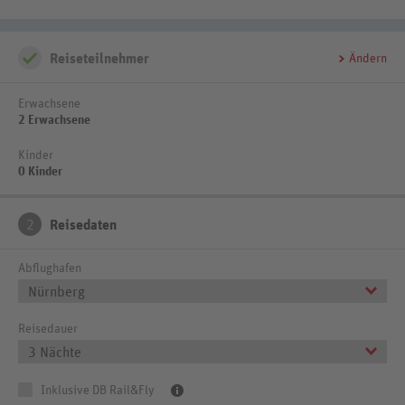
Reiseteilnehmer
Ändern
Erwachsene
2 Erwachsene
Kinder
0 Kinder
2
Reisedaten
Abflughafen
Nürnberg
Reisedauer
3 Nächte
Inklusive DB Rail&Fly