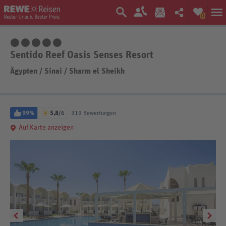
0
5 Sterne
Sentido Reef Oasis Senses Resort
Ägypten
/
Sinai
/
Sharm el Sheikh
99%
5,8
/6
319 Bewertungen
Auf Karte anzeigen