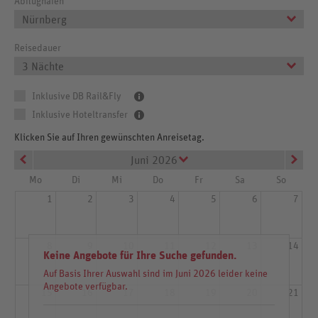
Abflughafen
Nürnberg
Reisedauer
3 Nächte
Inklusive DB Rail&Fly
Inklusive Hoteltransfer
Klicken Sie auf Ihren gewünschten Anreisetag.
Juni 2026
Mo
Di
Mi
Do
Fr
Sa
So
1
2
3
4
5
6
7
8
9
10
11
12
13
14
Keine Angebote für Ihre Suche gefunden.
Auf Basis Ihrer Auswahl sind im Juni 2026 leider keine
Angebote verfügbar.
15
16
17
18
19
20
21