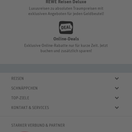
REWE Reisen Deluxe
Luxusreisen zu absoluten Traumpreisen mit
exklusiven Angeboten für jeden Geldbeutel!
Online-Deals
Exklusive Online-Rabatte nur für kurze Zeit. Jetzt
buchen und zusätzlich sparen!
REISEN
Eigene Anreise
SCHNÄPPCHEN
Pauschalreisen
Aktuelle Reiseangebote
Städtereisen
TOP-ZIELE
Reiseangebote der Woche
Rundreisen
Urlaub in Deutschland
Online-Deals
KONTAKT & SERVICES
Kreuzfahrten
Urlaub in Österreich
Kurzurlaub bis € 150.-
FAQ
Familienurlaub
Urlaub in Italien
Pauschalreisen bis € 500.-
Servicebereich
Wellnessurlaub
✈
Urlaub in Spanien
STARKER VERBUND & PARTNER
Reisemagazin
Kontaktformular
✈
Urlaub in Bulgarien