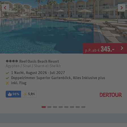
345
.-
p.P. ab €
Reef Oasis Beach Resort
4 Sterne
Ägypten / Sinai / Sharm el-Sheikh
1 Nacht, August 2026 - Juli 2027
Doppelzimmer Superior Gartenblick, Alles Inklusive plus
inkl. Flug
98%
5,9
/6