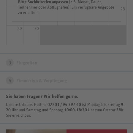
Bitte Suchkriterien anpassen
(z.B. Monat, Dauer,
Teilnehmer oder Abflughafen), um verfügbare Angebote
22
23
24
25
26
27
28
zu erhalten!
29
30
3
Flugzeiten
4
Zimmertyp & Verpflegung
Sie haben Fragen? Wir helfen gerne
.
Unsere Urlaubs-Hotline
02203 / 94 797 40
ist
Montag bis Freitag
9-
20 Uhr
und Samstag und Sonntag
10:00-18:30
Uhr zum Ortstarif
für
Sie erreichbar.