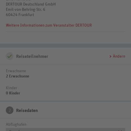
DERTOUR Deutschland GmbH
1 Pool: Relaxpool, nur für Erwachsene, Süßwasser, Sonnenschirme,
Emil-von-Behring-Str. 6
Liegen, Badetuch
60424 Frankfurt
Sonnenterrasse, Gartenanlage
Weitere Informationen zum Veranstalter DERTOUR
Reiseteilnehmer
Ändern
Erwachsene
2 Erwachsene
Kinder
0 Kinder
2
Reisedaten
Abflughafen