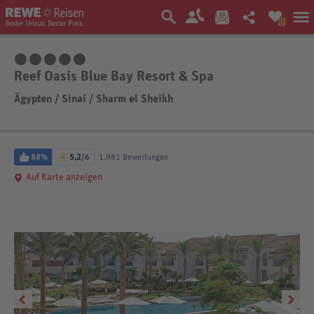
0
5 Sterne
Reef Oasis Blue Bay Resort & Spa
Ägypten
/
Sinai
/
Sharm el Sheikh
88%
5,2
/6
1.981 Bewertungen
Auf Karte anzeigen