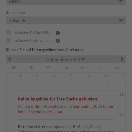
Basel
Reisedauer
3 Nächte
Inklusive DB Rail&Fly
Inklusive Hoteltransfer
Klicken Sie auf Ihren gewünschten Anreisetag.
September 2025
Mo
Di
Mi
Do
Fr
Sa
So
1
2
3
4
5
6
7
8
9
10
11
12
13
14
Keine Angebote für Ihre Suche gefunden.
Auf Basis Ihrer Auswahl sind im September 2025 leider
keine Angebote verfügbar.
15
16
17
18
19
20
21
Bitte Suchkriterien anpassen
(z.B. Monat, Dauer,