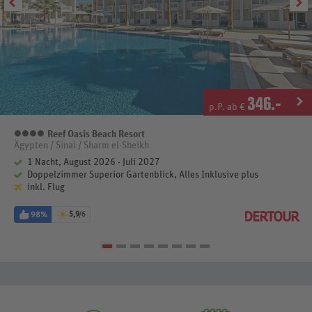
346
.-
p.P. ab €
Reef Oasis Beach Resort
4 Sterne
Ägypten / Sinai / Sharm el-Sheikh
1 Nacht, August 2026 - Juli 2027
Doppelzimmer Superior Gartenblick, Alles Inklusive plus
inkl. Flug
98%
5,9
/6