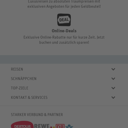
Luxusreisen zu absoluten Traumpreisen mit
exklusiven Angeboten für jeden Geldbeutel!
Online-Deals
Exklusive Online-Rabatte nur für kurze Zeit. Jetzt
buchen und zusätzlich sparen!
REISEN
Eigene Anreise
SCHNÄPPCHEN
Pauschalreisen
Aktuelle Reiseangebote
Städtereisen
TOP-ZIELE
Reiseangebote der Woche
Rundreisen
Urlaub in Deutschland
Online-Deals
KONTAKT & SERVICES
Kreuzfahrten
Urlaub in Österreich
Kurzurlaub bis € 150.-
FAQ
Familienurlaub
Urlaub in Italien
Pauschalreisen bis € 500.-
Servicebereich
Wellnessurlaub
✈
Urlaub in Spanien
STARKER VERBUND & PARTNER
Reisemagazin
Kontaktformular
✈
Urlaub in Bulgarien
% Satte Rabatte
♥ Merkliste
✈
Urlaub in Griechenland