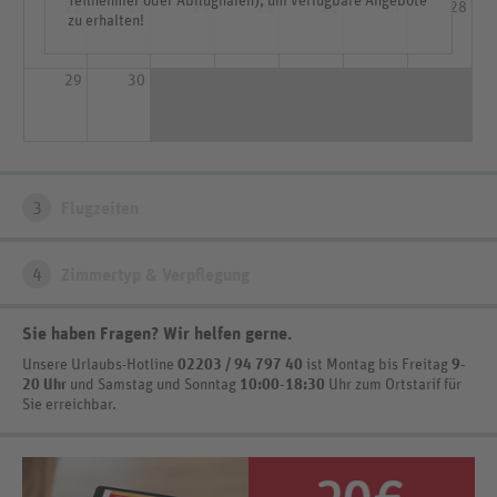
Teilnehmer oder Abflughafen), um verfügbare Angebote
22
23
24
25
26
27
28
zu erhalten!
29
30
3
Flugzeiten
4
Zimmertyp & Verpflegung
Sie haben Fragen? Wir helfen gerne
.
Unsere Urlaubs-Hotline
02203 / 94 797 40
ist
Montag bis Freitag
9-
20 Uhr
und Samstag und Sonntag
10:00-18:30
Uhr zum Ortstarif
für
Sie erreichbar.