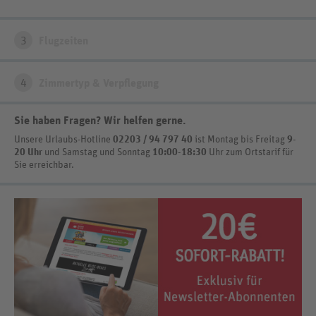
Aurora Cabin King: ca. 27 qm, beheiztes Glasdach, Kingsize-Bett,
Schlafsofa, Bad mit Dusche/WC, Haartrockner, elektrischer Kamin,
Klimaanlage, Kaffee/Tee Zubereitungsmöglichkeiten, Kühlschrank
3
Flugzeiten
Kammi Glass Iglu Suite: ca. 33 qm, beheiztesGlasdach (360°
Ausblick), Doppelbett auf der Galerie und 2 Einzel-Schlafsofas, Wohn-
4
Zimmertyp & Verpflegung
und Essbereich, Bad mit Dusche/WC, Haartrockner, elektrischer
Kamin, Klimaanlage, Kitchenette, Kaffee/Tee
Zubereitungsmöglichkeiten
Sie haben Fragen? Wir helfen gerne
.
Unsere Urlaubs-Hotline
02203 / 94 797 40
ist
Montag bis Freitag
9-
20 Uhr
und Samstag und Sonntag
10:00-18:30
Uhr zum Ortstarif
für
Sie erreichbar.