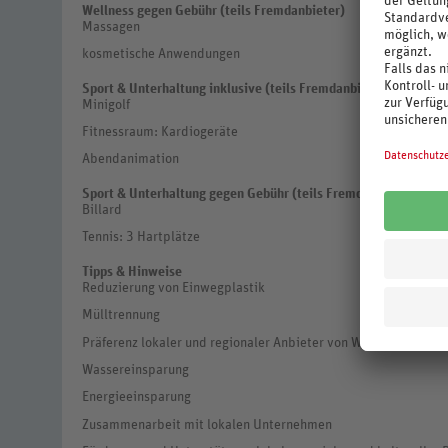
Wellness gegen Gebühr (teils Fremdanbieter)
Massagen
kosmetische Anwendungen
Sport & Unterhaltung inklusive (teils Fremdanbieter)
Minigolf
Fitnessraum: Kardiogeräte
Abendanimation
Sport & Unterhaltung gegen Gebühr (teils Fremdanbieter)
Billard
Tennis: 3 Hartplätze
Tipps & Hinweise
Reduzierung von Einwegplastik
Mülltrennung
Präferenz lokaler und regionaler Anbieter von Waren und Dien
Wassereinsparung
Energieeinsparung
Zusammenarbeit mit lokalen Unternehmen