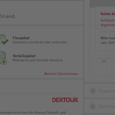
5
Keine A
 Strand.
Auf Basis
Angebote
12
Flexpaket
Bitte Suc
Kostenlos stornieren oder umbuchen
oder Abfl
19
Vorteilspaket
Mehrwerte und Vorteile inklusive
26
Weitere Informationen
3
Flugzeite
4
Zimmerty
omenade erreichen Sie diverse Einkaufs- und