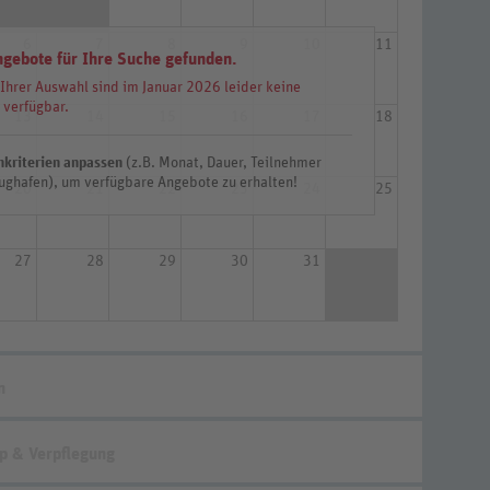
6
7
8
9
10
11
ngebote für Ihre Suche gefunden.
 Ihrer Auswahl sind im Januar 2026 leider keine
 verfügbar.
13
14
15
16
17
18
hkriterien anpassen
(z.B. Monat, Dauer, Teilnehmer
ughafen), um verfügbare Angebote zu erhalten!
20
21
22
23
24
25
27
28
29
30
31
n
p & Verpflegung