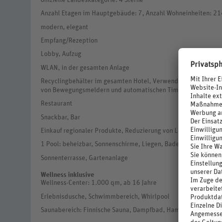
offizielle Landeskategorie: 4 Sterne
Anzahl Etagen im Hauptgebäude: 7, Anzahl Wohneinheiten: 21
modern, elegant
Empfang/Rezeption
Lobby, Aufzug
WLAN, in der gesamten Anlage
Recyclingbehälter im gesamten Hotel, Verwendung regionaler B
von Bewegungsmeldern und automatischen Timern
Restaurant
Snackbar, Bar
Einkauf regionaler Produkte, Reduzierung von Lebensmittelv
1 Pool: beheizbar, Sonnenschirme, Liegen, Badetuch
Sonnenterrasse, Gartenanlage
Wellness inklusive
Wellness-Center: 1.000 qm, ab 16 Jahre
Erlebnisdusche, Schwimmbereich, Whirlpool
Saunabereich: Finnische Sauna, Dampfbad, Hamam