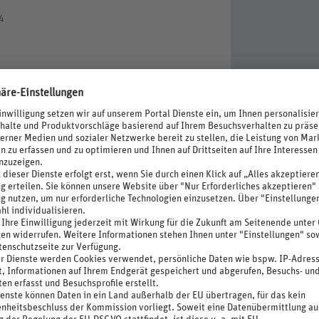
4
austoffe, Energieeffiziente Beleuchtung, Einsatz
erschwendung