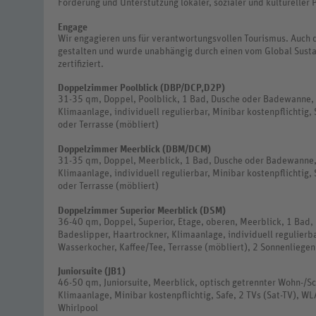
Förderung und Unterstützung lokaler, sozialer und kultureller 
Engage
Wir engagieren uns für verantwortungsvollen Tourismus. Auch 
gestalten und wurde unabhängig durch einen vom Global Susta
zertifiziert.
Doppelzimmer Poolblick (DBP/DCP,D2P)
31-35 qm, Doppel, Poolblick, 1 Bad, Dusche oder Badewanne,
Klimaanlage, individuell regulierbar, Minibar kostenpflichtig,
oder Terrasse (möbliert)
Doppelzimmer Meerblick (DBM/DCM)
31-35 qm, Doppel, Meerblick, 1 Bad, Dusche oder Badewanne,
Klimaanlage, individuell regulierbar, Minibar kostenpflichtig,
oder Terrasse (möbliert)
Doppelzimmer Superior Meerblick (DSM)
36-40 qm, Doppel, Superior, Etage, oberen, Meerblick, 1 Ba
Badeslipper, Haartrockner, Klimaanlage, individuell regulierbar
Wasserkocher, Kaffee/Tee, Terrasse (möbliert), 2 Sonnenliegen,
Juniorsuite (JB1)
46-50 qm, Juniorsuite, Meerblick, optisch getrennter Wohn-/
Klimaanlage, Minibar kostenpflichtig, Safe, 2 TVs (Sat-TV), WL
Whirlpool