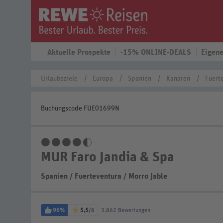
Aktuelle Prospekte
-15% ONLINE-DEALS
Eigene
Urlaubsziele
Europa
Spanien
Kanaren
Fuert
Buchungscode FUE01699N
4,5 Sterne
MUR Faro Jandia & Spa
Spanien
/
Fuerteventura
/
Morro Jable
96%
5,5
/6
3.862 Bewertungen