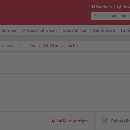
Facebook
Ins
 Anreise
✈
Pauschalreisen
Kreuzfahrten
Rundreisen
Fami
enventura
Jandia
MUR Faro Jandia & Spa
Reisetei
Auf Karte anzeigen