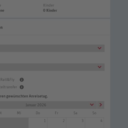
e
Kinder
ene
0 Kinder
en
 Rail&Fly
teltransfer
Ihren gewünschten Anreisetag.
Januar 2026
i
Mi
Do
Fr
Sa
So
1
2
3
4