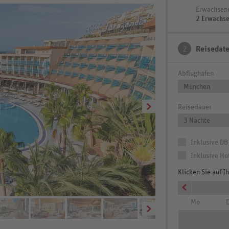
Erwachsen
2 Erwachs
2
Reisedat
Abflughafen
München
Reisedauer
3 Nächte
Inklusive DB
Inklusive Ho
Klicken Sie auf 
Mo
D