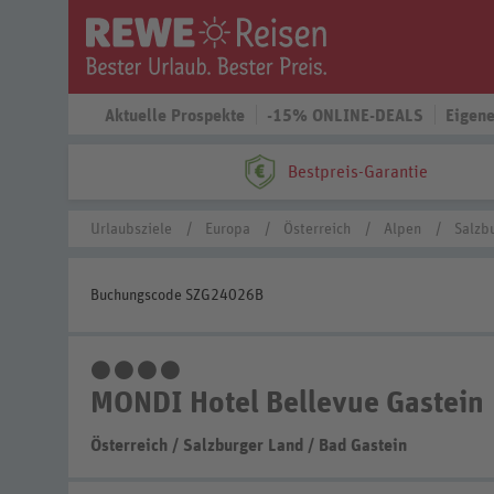
Aktuelle Prospekte
-15% ONLINE-DEALS
Eigene
Bestpreis-Garantie
Urlaubsziele
Europa
Österreich
Alpen
Salzb
Buchungscode SZG24026B
4 Sterne
MONDI Hotel Bellevue Gastein
Österreich
/
Salzburger Land
/
Bad Gastein