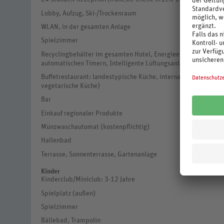
Lobby, Aufzug, Ski-/Trockenraum
WLAN, in der gesamten Anlage
Spielzimmer
Recyclingbehälter im gesamten Hotel, Energieeffiziente Bele
automatischen Timern, Intelligente Lüftungsanlagen mit Wär
Buffetrestaurant: landestypische Küche, internationale Küche, 
vegetarische Küche)
Bar
Einkauf regionaler Produkte
Münzwaschautomat (kostenpflichtig)
Hallenbad
Terrasse, Sonnenterrasse, Gartenanlage
Kinder
Kinderclub/Miniclub: 3-12 Jahre
Spielplatz (außen)
Spielzimmer
Bällebad, Trampolin