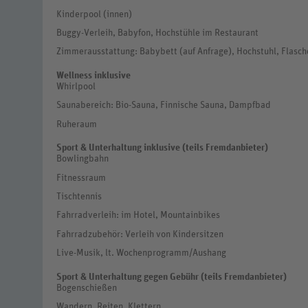
Kinderpool (innen)
Buggy-Verleih, Babyfon, Hochstühle im Restaurant
Zimmerausstattung: Babybett (auf Anfrage), Hochstuhl, Fla
Wellness inklusive
Whirlpool
Saunabereich: Bio-Sauna, Finnische Sauna, Dampfbad
Ruheraum
Sport & Unterhaltung inklusive (teils Fremdanbieter)
Bowlingbahn
Fitnessraum
Tischtennis
Fahrradverleih: im Hotel, Mountainbikes
Fahrradzubehör: Verleih von Kindersitzen
Live-Musik, lt. Wochenprogramm/Aushang
Sport & Unterhaltung gegen Gebühr (teils Fremdanbieter)
Bogenschießen
Wandern, Reiten, Klettern