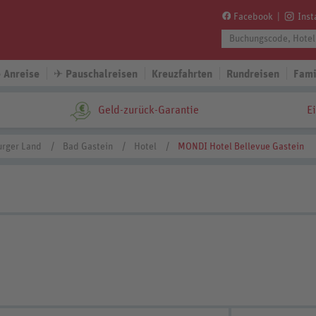
Facebook
Ins
 Anreise
✈
Pauschalreisen
Kreuzfahrten
Rundreisen
Fami
Geld-zurück-Garantie
E
urger Land
Bad Gastein
Hotel
MONDI Hotel Bellevue Gastein