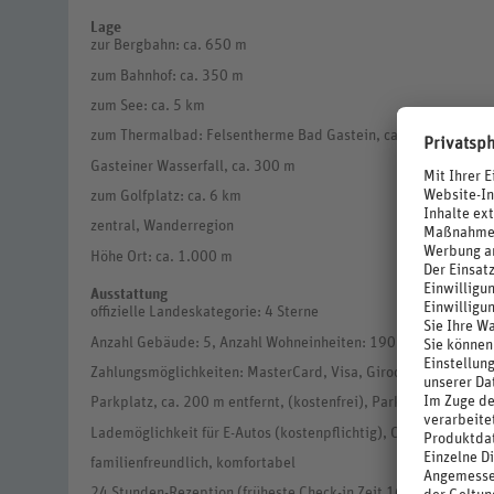
Lage
zur Bergbahn: ca. 650 m
zum Bahnhof: ca. 350 m
zum See: ca. 5 km
zum Thermalbad: Felsentherme Bad Gastein, ca. 650 m
Gasteiner Wasserfall, ca. 300 m
zum Golfplatz: ca. 6 km
zentral, Wanderregion
Höhe Ort: ca. 1.000 m
Ausstattung
offizielle Landeskategorie: 4 Sterne
Anzahl Gebäude: 5, Anzahl Wohneinheiten: 190
Zahlungsmöglichkeiten: MasterCard, Visa, Girocard
Parkplatz, ca. 200 m entfernt, (kostenfrei), Parkplatz direkt a
Lademöglichkeit für E-Autos (kostenpflichtig), Carsharing-Stat
familienfreundlich, komfortabel
24 Stunden-Rezeption (früheste Check-in Zeit 16 Uhr, späteste