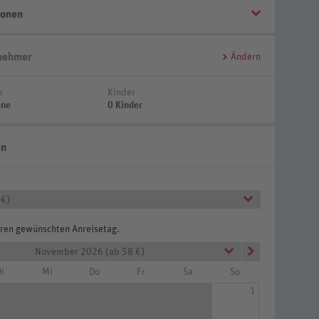
ionen
Bis 1 Tag vor Anreise kostenfrei stornierbar
lnehmer
Ändern
e
Kinder
ene
0 Kinder
en
 €)
Ihren gewünschten Anreisetag.
November 2026 (ab 58 €)
i
Mi
Do
Fr
Sa
So
1
ent (Zimmercodierungen AB1 & AB2)