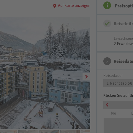
Auf Karte anzeigen
Preisopt
Reisetei
Erwachsen
2 Erwachs
2
Reisedat
Reisedauer
1 Nacht (ab 58
Klicken Sie auf 
Mo
D
Wohnbeispiel Appartem