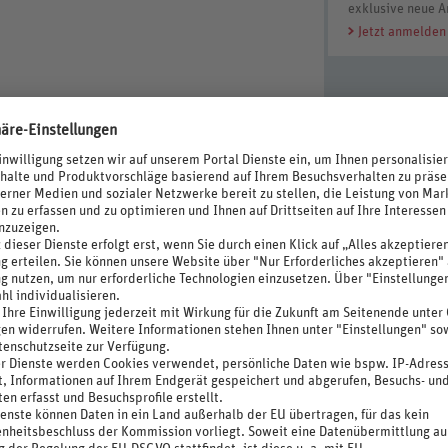
exklusive neue A
Jetzt anmelden
m Hotel (kostenpflichtig)
ion
 Check-out Zeit 10 Uhr)