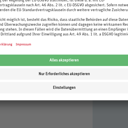
uchtung, Einsatz von Bewegungsmeldern und
merückgewinnung
regionale Küche, spezielle Kost (Allergikerkost,