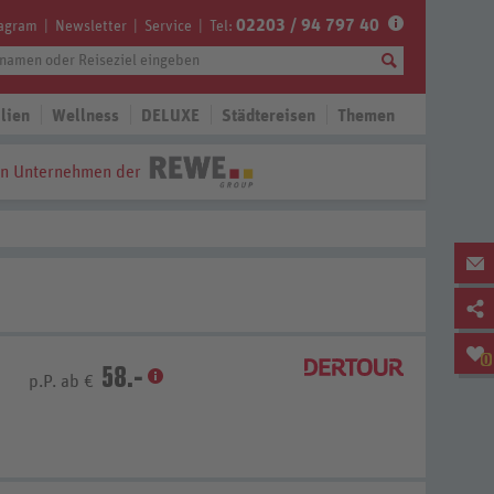
02203 / 94 797 40
tagram
Newsletter
Service
Tel:
lien
Wellness
DELUXE
Städtereisen
Themen
in Unternehmen der
0
58.-
p.P. ab €