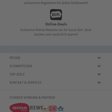
exklusiven Angeboten für jeden Geldbeutel!
Online-Deals
Exklusive Online-Rabatte nur für kurze Zeit. Jetzt
buchen und zusätzlich sparen!
REISEN
Eigene Anreise
SCHNÄPPCHEN
Pauschalreisen
Aktuelle Reiseangebote
Städtereisen
TOP-ZIELE
Reiseangebote der Woche
Rundreisen
Urlaub in Deutschland
Online-Deals
KONTAKT & SERVICES
Kreuzfahrten
Urlaub in Österreich
Kurzurlaub bis € 150.-
FAQ
Familienurlaub
Urlaub in Italien
Pauschalreisen bis € 500.-
Servicebereich
Wellnessurlaub
✈
Urlaub in Spanien
STARKER VERBUND & PARTNER
Reisemagazin
Kontaktformular
✈
Urlaub in Bulgarien
% Satte Rabatte
♥ Merkliste
✈
Urlaub in Griechenland
Newsletter
✈
Urlaub in der Karibik