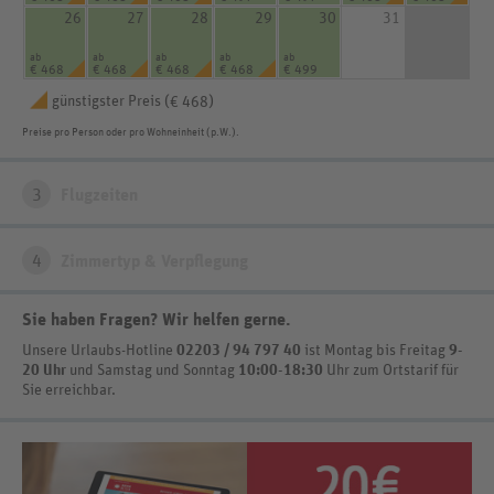
26
27
28
29
30
31
ab
ab
ab
ab
ab
€ 468
€ 468
€ 468
€ 468
€ 499
günstigster Preis (
)
€ 468
Preise pro Person oder pro Wohneinheit (p.W.).
3
Flugzeiten
4
Zimmertyp & Verpflegung
Sie haben Fragen? Wir helfen gerne
.
Unsere Urlaubs-Hotline
02203 / 94 797 40
ist
Montag bis Freitag
9-
20 Uhr
und Samstag und Sonntag
10:00-18:30
Uhr zum Ortstarif
für
Sie erreichbar.