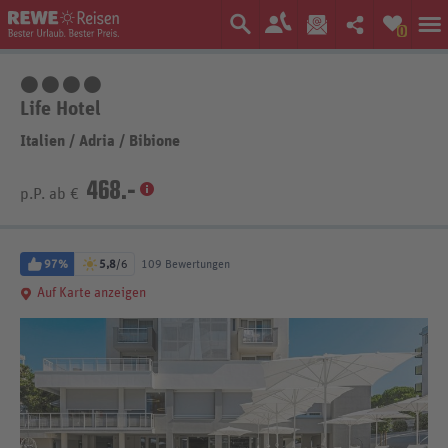
0
4 Sterne
Life Hotel
Italien
/
Adria
/
Bibione
468.-
p.P. ab €
97%
5,8
/6
109 Bewertungen
Auf Karte anzeigen