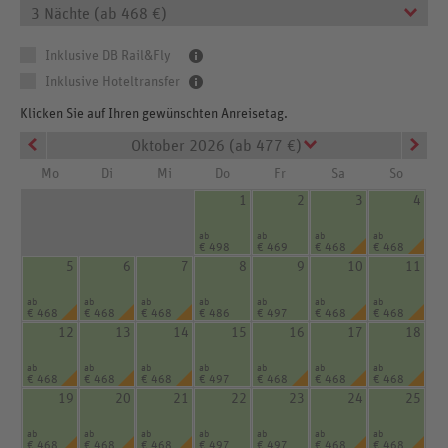
3 Nächte (ab 468 €)
Inklusive DB Rail&Fly
Inklusive Hoteltransfer
Klicken Sie auf Ihren gewünschten Anreisetag.
Oktober 2026 (ab 477 €)
Mo
Di
Mi
Do
Fr
Sa
So
1
2
3
4
ab
ab
ab
ab
€ 498
€ 469
€ 468
€ 468
5
6
7
8
9
10
11
ab
ab
ab
ab
ab
ab
ab
€ 468
€ 468
€ 468
€ 486
€ 497
€ 468
€ 468
12
13
14
15
16
17
18
ab
ab
ab
ab
ab
ab
ab
€ 468
€ 468
€ 468
€ 497
€ 468
€ 468
€ 468
19
20
21
22
23
24
25
ab
ab
ab
ab
ab
ab
ab
€ 468
€ 468
€ 468
€ 497
€ 497
€ 468
€ 468