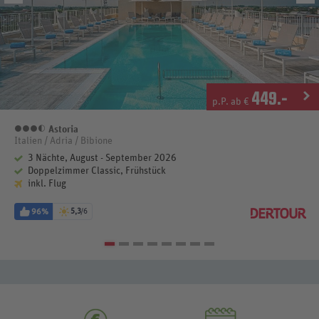
449
.-
p.P. ab €
Astoria
3,5 Sterne
Italien / Adria / Bibione
3 Nächte, August - September 2026
Doppelzimmer Classic, Frühstück
inkl. Flug
96%
5,3
/6