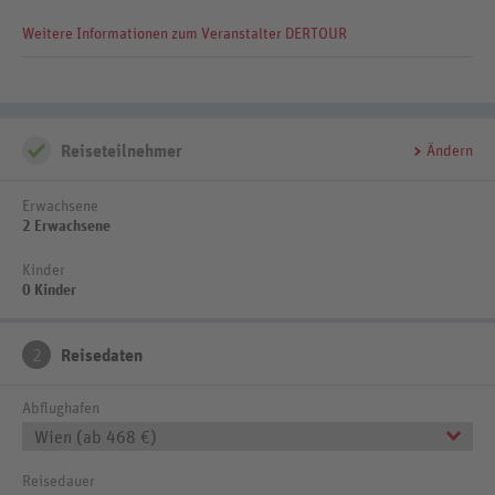
buchbar - Flugmöglichkeiten und Preise erfahren Sie in Ihrem
Weitere Informationen zum Veranstalter DERTOUR
Reisebüro
Reiseteilnehmer
Ändern
Erwachsene
2 Erwachsene
Kinder
0 Kinder
2
Reisedaten
Abflughafen
Wien (ab 468 €)
Reisedauer