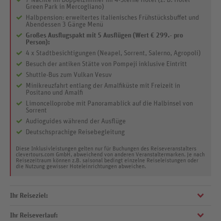
7 Nächte im Doppelzimmer im 4-Sterne Hotel (z. B. Hotel
Green Park in Mercogliano)
Halbpension: erweitertes italienisches Frühstücksbuffet und
Abendessen 3 Gänge Menü
Großes Ausflugspakt mit 5 Ausflügen (Wert € 299.- pro
Person):
4 x Stadtbesichtigungen (Neapel, Sorrent, Salerno, Agropoli)
Besuch der antiken Stätte von Pompeji inklusive Eintritt
Shuttle-Bus zum Vulkan Vesuv
Minikreuzfahrt entlang der Amalfiküste mit Freizeit in
Positano und Amalfi
Limoncelloprobe mit Panoramablick auf die Halbinsel von
Sorrent
Audioguides während der Ausflüge
Deutschsprachige Reisebegleitung
Diese Inklusivleistungen gelten nur für Buchungen des Reiseveranstalters
clevertours.com GmbH, abweichend von anderen Veranstaltermarken. Je nach
Reisezeitraum können z.B. saisonal bedingt einzelne Reiseleistungen oder
die Nutzung gewisser Hoteleinrichtungen abweichen.
Ihr Reiseziel:
Ihr Reiseverlauf:
Dolce Vita am Golf an Neapel! Freuen Sie sich auf abwechslungsreiche