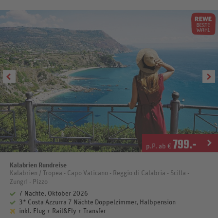
wenig Freizeit, bevor es mit dem Schiff wieder nach Festland geht.
Rückfahrt ins Hotel.
8. Tag: Rückreise
Transfer zum Flughafen und Rückflug nach Deutschland
Änderung des Reiseverlaufes vorbehalten.
799
.-
p.P. ab €
Kalabrien Rundreise
Kalabrien / Tropea - Capo Vaticano - Reggio di Calabria - Scilla -
Zungri - Pizzo
7 Nächte, Oktober 2026
3* Costa Azzurra 7 Nächte Doppelzimmer, Halbpension
inkl. Flug + Rail&Fly + Transfer