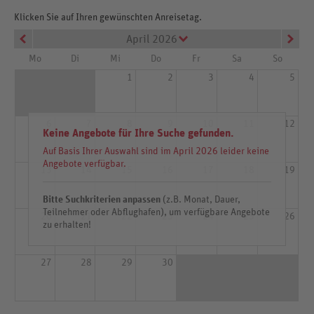
Klicken Sie auf Ihren gewünschten Anreisetag.
April 2026
Mo
Di
Mi
Do
Fr
Sa
So
1
2
3
4
5
6
7
8
9
10
11
12
Keine Angebote für Ihre Suche gefunden.
Auf Basis Ihrer Auswahl sind im April 2026 leider keine
Angebote verfügbar.
13
14
15
16
17
18
19
Bitte Suchkriterien anpassen
(z.B. Monat, Dauer,
Teilnehmer oder Abflughafen), um verfügbare Angebote
20
21
22
23
24
25
26
zu erhalten!
27
28
29
30