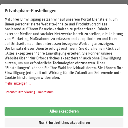
BEWERTUNGEN
SOCIAL MEDIA
REISEVERANSTALTER UND MARKEN
© 2026 REWE Reisen
Impressum
AGB
Cookie-Einstellungen
Datenschutz
Unsere Inhalte: Standards und Meldung
REWE Reisen
Kundenbewertung:
4,62
von
5
Sternen auf Grundlage von
6.100
Bewertungen
von
Trusted Shops
.