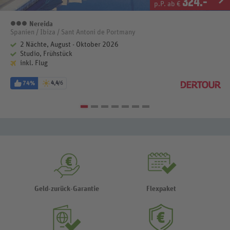
324
.-
p.P. ab €
Nereida
3 Sterne
Spanien / Ibiza / Sant Antoni de Portmany
2 Nächte, August - Oktober 2026
Studio, Frühstück
inkl. Flug
74%
4,4
/6
Geld-zurück-Garantie
Flexpaket