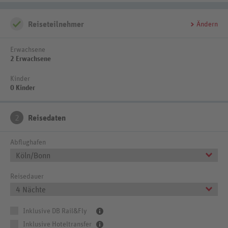
Reiseteilnehmer
Ändern
Erwachsene
2 Erwachsene
Kinder
0 Kinder
2
Reisedaten
Abflughafen
Köln/Bonn
Reisedauer
4 Nächte
Inklusive DB Rail&Fly
Inklusive Hoteltransfer