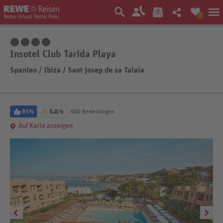
0
4 Sterne
Insotel Club Tarida Playa
Spanien
/
Ibiza
/
Sant Josep de sa Talaia
85%
5,0
/6
400 Bewertungen
Auf Karte anzeigen