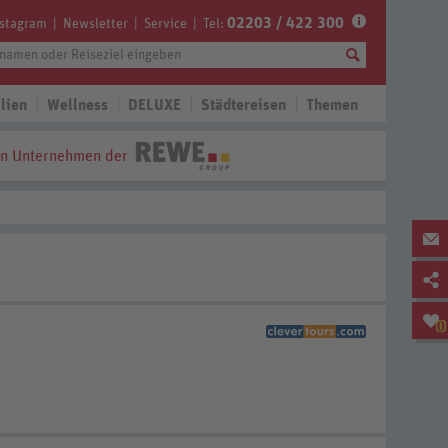
02203 / 422 300
nstagram
Newsletter
Service
Tel:
lien
Wellness
DELUXE
Städtereisen
Themen
in Unternehmen der
0