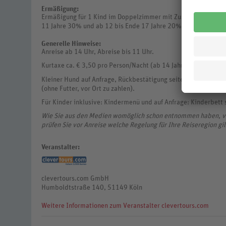
Ermäßigung:
Ermäßigung für 1 Kind im Doppelzimmer mit Zustellbett mit 2 
11 Jahre 30% und ab 12 bis Ende 17 Jahre 20%.
Generelle Hinweise:
Anreise ab 14 Uhr, Abreise bis 11 Uhr.
Kurtaxe ca. € 3,50 pro Person/Nacht (ab 14 Jahren, vor Ort zu 
Kleiner Hund auf Anfrage, Rückbestätigung seitens Hoteliers (z
(ohne Futter, vor Ort zu zahlen).
Für Kinder inklusive: Kindermenü und auf Anfrage: Kinderbett 
Wie Sie aus den Medien womöglich schon entnommen haben, ve
prüfen Sie vor Anreise welche Regelung für Ihre Reiseregion gil
Veranstalter:
clevertours.com GmbH
Humboldtstraße 140, 51149 Köln
Weitere Informationen zum Veranstalter clevertours.com