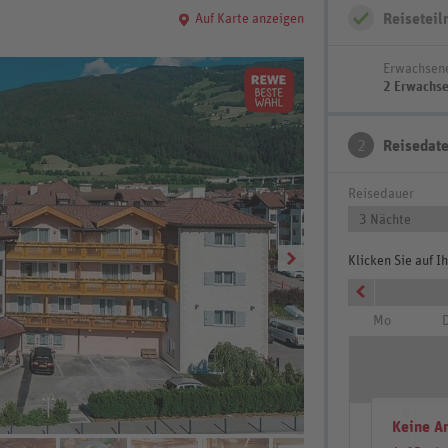
Reisetei
Auf Karte anzeigen
Erwachsen
2 Erwachs
2
Reisedat
Reisedauer
3 Nächte
Klicken Sie auf 
Mo
D
6
Hotel Rosskopf bei Nac
Keine A