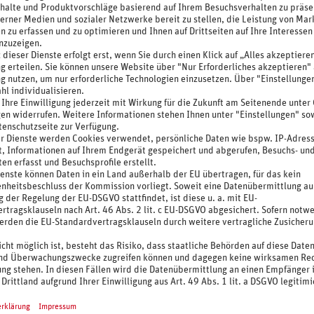
anderer und Familien auf ihre Kosten kommen. So
es Liftes oder einer Kabinenbahn zu erreichen.
ing ein ideales Gebiet: Auf alten Militär- und
hslungsreiche Touren unternehmen. Der Radweg
kt an Sterzing vorbei. Abwechslungsreiche Tage in
et Ihnen eine angenehme Atmosphäre mit
raumhafter Umgebung im Eisacktal. Es liegt wenige
 entfernt. Eine Bushaltestelle befindet sich in ca.
as Skigebiet Rosskopf liegt in ca. 800 m Entfernung.
iten, Aufzug, eine kreative und heimische Küche mit
mit Terrasse, TV-Raum sowie kostenfreie Parkplätze
en Tag in der Natur verspricht der Wellnessbereich
auna, Dampfbad, Kalt- und Warmwasserduschen, Crash
f Anfrage genießen Sie diverse Beautyanwendungen
enfrei ein Fahrrad- bzw. Skikeller zur Verfügung.
richteten
Doppelzimmer Standard
(ca. 20 m², min.
0 m², min. 2/max. 2 Vollzahler + 1 Kind) verfügen