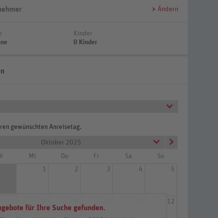
lnehmer
Ändern
e
Kinder
ene
0 Kinder
en
Ihren gewünschten Anreisetag.
Oktober 2025
i
Mi
Do
Fr
Sa
So
1
2
3
4
5
7
8
9
10
11
12
ht
ngebote für Ihre Suche gefunden.