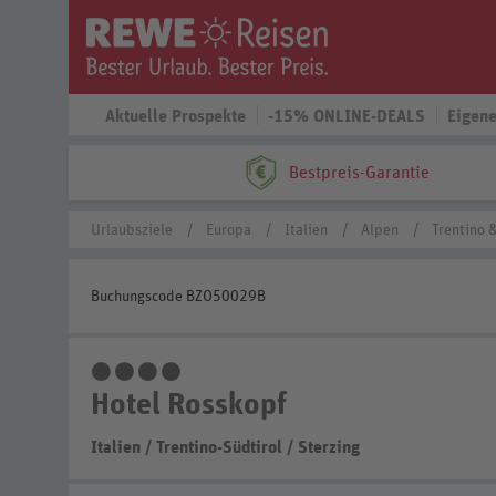
Aktuelle Prospekte
-15% ONLINE-DEALS
Eigene
Bestpreis-Garantie
Urlaubsziele
Europa
Italien
Alpen
Trentino &
Buchungscode BZO50029B
4 Sterne
Hotel Rosskopf
Italien
/
Trentino-Südtirol
/
Sterzing