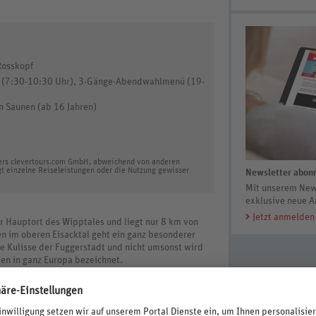
Rosskopf
et (7:30-10:30 Uhr), 3-Gänge-Abendwahlmenü (19-
n Saunen (ab 16 Jahren)
ters clevertours.com GmbH, abweichend von anderen
gt einzelne Reiseleistungen oder die Nutzung gewisser
Newsletter abonn
Mit unserem News
exklusive neue A
Jetzt anmelden
er Hauptort des Wipptales und liegt nur 8 km von
n im oberen Eisacktal geht ein ganz besonderer
ie Kulisse der Fuggerstadt und nicht umsonst wird
ßen in ganz Europa bezeichnet.
Wandergebiets Rosskopf mit dem gleichnamigen
lle Touren, vorbei an imposanten Gipfeln, duftenden
he Täler. Zahlreiche bewirtschaftete Berghütten