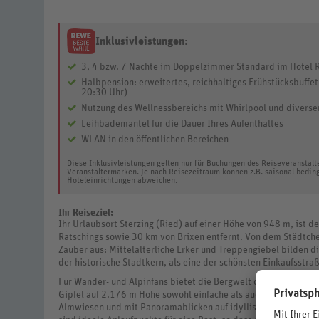
Inklusivleistungen:
3, 4 bzw. 7 Nächte im Doppelzimmer Standard im Hotel 
Halbpension: erweitertes, reichhaltiges Frühstücksbuff
20:30 Uhr)
Nutzung des Wellnessbereichs mit Whirlpool und diverse
Leihbademantel für die Dauer Ihres Aufenthaltes
WLAN in den öffentlichen Bereichen
Diese Inklusivleistungen gelten nur für Buchungen des Reiseveranstal
Veranstaltermarken. Je nach Reisezeitraum können z.B. saisonal bedin
Hoteleinrichtungen abweichen.
Ihr Reiseziel:
Ihr Urlaubsort Sterzing (Ried) auf einer Höhe von 948 m, ist d
Ratschings sowie 30 km von Brixen entfernt. Von dem Städtche
Zauber aus: Mittelalterliche Erker und Treppengiebel bilden d
der historische Stadtkern, als eine der schönsten Einkaufsstra
Für Wander- und Alpinfans bietet die Bergwelt des Ski- und 
Gipfel auf 2.176 m Höhe sowohl einfache als auch anspruchsvo
Almwiesen und mit Panoramablicken auf idyllische, beschaulic