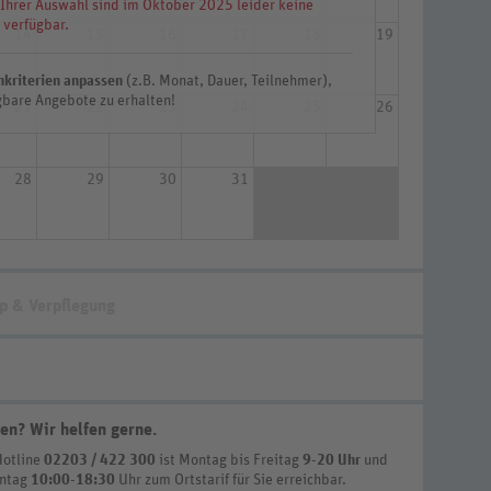
 Ihrer Auswahl sind im Oktober 2025 leider keine
 verfügbar.
14
15
16
17
18
19
hkriterien anpassen
(z.B. Monat, Dauer, Teilnehmer),
bare Angebote zu erhalten!
21
22
23
24
25
26
28
29
30
31
p & Verpflegung
en? Wir helfen gerne
.
Hotline
02203 / 422 300
ist
Montag bis Freitag
9-20 Uhr
und
nntag
10:00-18:30
Uhr zum Ortstarif
für Sie erreichbar.