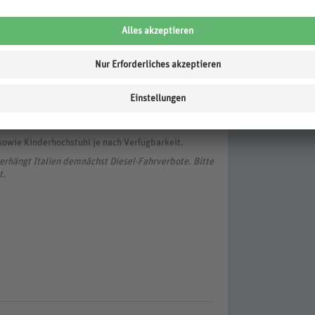
Vollzahlern: bis Ende 5 Jahre 100%, von 6 bis Ende
zahlen).
wingend) erforderlich, Kosten ca. € 5.- pro Tier/Tag
sowie Kinderhochstuhl je nach Verfügbarkeit.
rhängt Italien demnächst Diesel-Fahrverbote. Bitte
t.