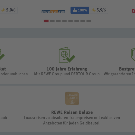
5,9
/6
5,9
/6
100%
ket
100 Jahre Erfahrung
Bestpre
n oder umbuchen
Mit REWE Group und DERTOUR Group
Wir garantieren I
REWE Reisen Deluxe
rlaub
Luxusreisen zu absoluten Traumpreisen mit exklusiven
Angeboten für jeden Geldbeutel!