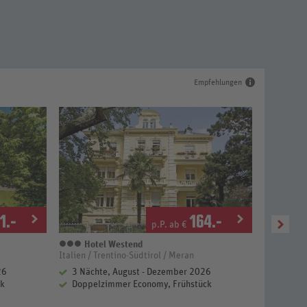
Empfehlungen
1
.-
164
.-
p.P. ab €
Hotel Westend
Ju
3 Sterne
4 
Italien / Trentino-Südtirol / Meran
Italien / T
26
3 Nächte, August - Dezember 2026
2 Näch
ck
Doppelzimmer Economy, Frühstück
Doppel