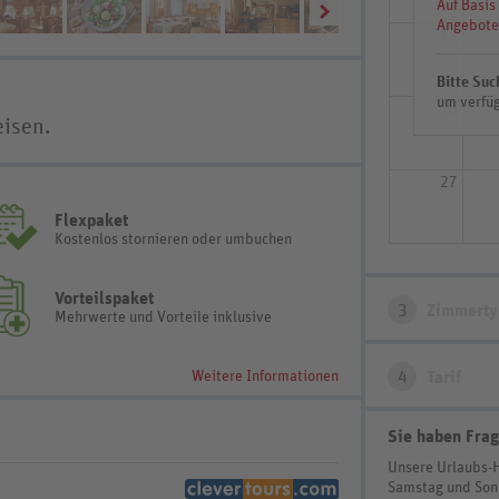
Auf Basis
Angebote
13
Bitte Suc
um verfüg
20
eisen.
27
Flexpaket
Kostenlos stornieren oder umbuchen
Vorteilspaket
3
Zimmerty
Mehrwerte und Vorteile inklusive
Weitere Informationen
4
Tarif
Sie haben Frag
Unsere Urlaubs-
Samstag und So