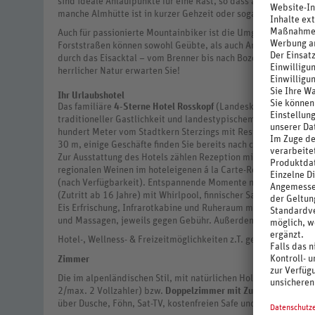
sind ideale Anlaufpunkte für eine Rast, so dass auch Genussw
manche Almhütte ist in kurzer Gehzeit oder sogar mit Hilfe ein
Auch für passionierte Mountainbiker ist die Umgebung von Sterz
Forststraßen können sowohl Geübte, als auch Anfänger abwec
durch das Eisacktal – vom Brenner bis nach Bozen – führt dire
herrlicher Natur erwarten Sie!
Ihr Urlaubshotel
Das familiäre
4-Sterne Hotel Rosskopf
(Landeskategorie) biet
traditioneller Gastlichkeit und landestypischem Charme und t
hundert Meter vom Stadtkern Sterzings mit Restaurants und Bars
30 m, einige Geschäfte finden Sie bereits nach ca. 100 m und d
Zur Ausstattung des Hotels zählen Rezeption mit Sitzgelegenhe
regionalen Weinen im hoteleigenen á la Carte-Restaurant, Bar 
(nach Verfügbarkeit). Entspannende Momente nach einem aktiv
(Zutritt ab 16 Jahre) mit Whirlpool, finnischer Sauna, Bio-S
Eis Erfrischung, Infrarotkabine und Ruheraum mit Liegen. Au
und Massagen, jeweils gegen Gebühr. Außerdem steht Ihnen kost
Hotel-, Wellness- & Freizeitmöglichkeiten z.T. gegen Gebühr.
Zimmer
Die im alpenländischen Stil, mit natürlichen Holzmöbeln einge
2/max. 2 Vollzahler) bzw.
Doppelzimmer mit Zustellbett
(ca. 2
über Dusche, Föhn, Sat-TV, kostenfreien Safe und Balkon.