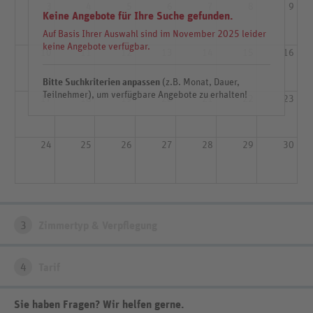
3
4
5
6
7
8
9
Keine Angebote für Ihre Suche gefunden.
Auf Basis Ihrer Auswahl sind im November 2025 leider
keine Angebote verfügbar.
10
11
12
13
14
15
16
Bitte Suchkriterien anpassen
(z.B. Monat, Dauer,
Teilnehmer), um verfügbare Angebote zu erhalten!
17
18
19
20
21
22
23
24
25
26
27
28
29
30
3
Zimmertyp & Verpflegung
4
Tarif
Sie haben Fragen? Wir helfen gerne
.