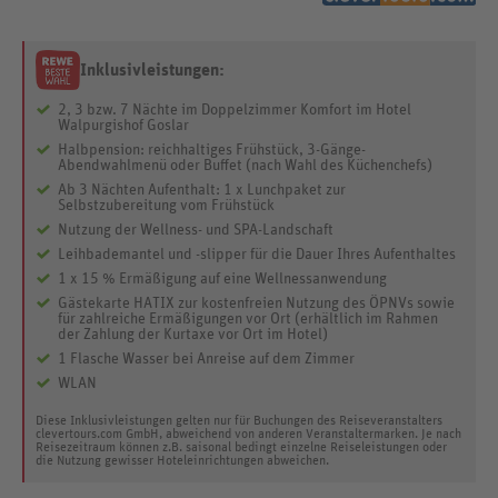
Inklusivleistungen:
2, 3 bzw. 7 Nächte im Doppelzimmer Komfort im Hotel
Walpurgishof Goslar
Halbpension: reichhaltiges Frühstück, 3-Gänge-
Abendwahlmenü oder Buffet (nach Wahl des Küchenchefs)
Ab 3 Nächten Aufenthalt: 1 x Lunchpaket zur
Selbstzubereitung vom Frühstück
Nutzung der Wellness- und SPA-Landschaft
Leihbademantel und -slipper für die Dauer Ihres Aufenthaltes
1 x 15 % Ermäßigung auf eine Wellnessanwendung
Gästekarte HATIX zur kostenfreien Nutzung des ÖPNVs sowie
für zahlreiche Ermäßigungen vor Ort (erhältlich im Rahmen
der Zahlung der Kurtaxe vor Ort im Hotel)
1 Flasche Wasser bei Anreise auf dem Zimmer
WLAN
Diese Inklusivleistungen gelten nur für Buchungen des Reiseveranstalters
clevertours.com GmbH, abweichend von anderen Veranstaltermarken. Je nach
Reisezeitraum können z.B. saisonal bedingt einzelne Reiseleistungen oder
die Nutzung gewisser Hoteleinrichtungen abweichen.