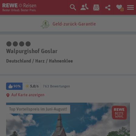
0
Ein Unternehmen der
Geld-zurück-Garantie
4 Sterne
Walpurgishof Goslar
Deutschland
/
Harz
/
Hahnenklee
90%
5,0
/6
763 Bewertungen
Auf Karte anzeigen
Top Vorteilspreis im Juni-August!