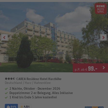
99
.-
p.P. ab €
CAREA Residenz Hotel Harzhöhe
3,5 Sterne
Deutschland / Harz / Hahnenklee
2 Nächte, Oktober - Dezember 2026
Doppelzimmer 2-er Belegung, Alles Inklusive
1 Kind bis Ende 5 Jahre kostenfrei
84%
4,8
/6