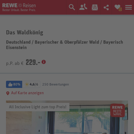
0
Das Waldkönig
Deutschland
/
Bayerischer & Oberpfälzer Wald
/
Bayerisch
Eisenstein
229.-
p.P. ab €
80%
4,6
/6
250 Bewertungen
Auf Karte anzeigen
All Inclusive Light zum top Preis!