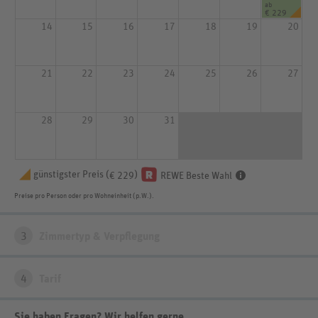
ab
€ 229
14
15
16
17
18
19
20
21
22
23
24
25
26
27
28
29
30
31
günstigster Preis (
)
€ 229
REWE Beste Wahl
Preise pro Person oder pro Wohneinheit (p.W.).
3
Zimmertyp & Verpflegung
4
Tarif
Sie haben Fragen? Wir helfen gerne
.