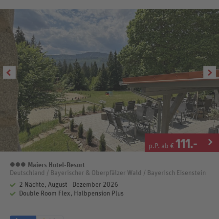
111
.-
p.P. ab €
Maiers Hotel-Resort
3 Sterne
Deutschland / Bayerischer & Oberpfälzer Wald / Bayerisch Eisenstein
2 Nächte, August - Dezember 2026
Double Room Flex, Halbpension Plus