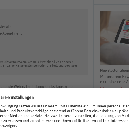
Alexain
nge-Abendmenü
ters clevertours.com GmbH, abweichend von anderen
gt einzelne Reiseleistungen oder die Nutzung gewisser
Newsletter abonn
Mit unserem News
exklusive neue A
orragende Weine, heiß dampfende, knusprige
Jetzt anmelden
llkommen in der weltbekannten, östlichsten Region
, der Luftkurort Trois-Épis (dt.: Drei Ähren)
elsässischen Weinstraße. Wandern Sie durch die
n Sie grüne Täler, aussichtsreiche Berggipfel,
e. Das zauberhafte Colmar, die so genannte
an - schlendern Sie durch die gemütliche Altstadt
g“ und das „Gerberviertel“ mit zahlreichen,
n Reichtum aus der früheren Handelsstadtzeit