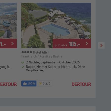
1
.-
185
.-
p.P. ab €
Hotel Alivi
Busreise „
4 Sterne
Frankreich / Korsika / Bastia
Frankreich
2 Nächte, September - Oktober 2026
7 Näch
ung lt.
Doppelzimmer Superior Meerblick, Ohne
Doppel
Verpflegung
5,2
/6
100%