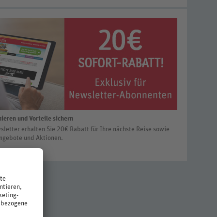
ieren und Vorteile sichern
letter erhalten Sie 20€ Rabatt für Ihre nächste Reise sowie
ngebote und Aktionen.