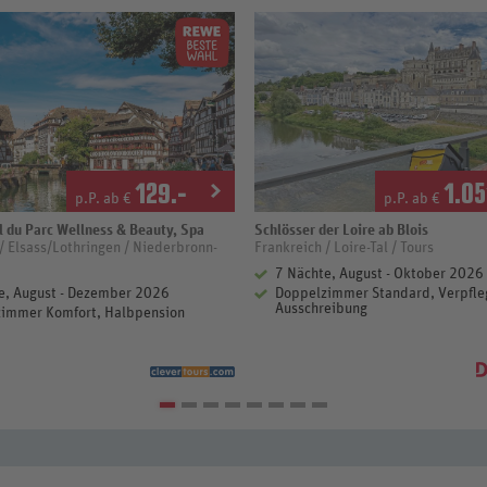
129
.-
1.05
p.P. ab €
p.P. ab €
 du Parc Wellness & Beauty, Spa
Schlösser der Loire ab Blois
rne
/ Elsass/Lothringen / Niederbronn-
Frankreich / Loire-Tal / Tours
7 Nächte, August - Oktober 2026
e, August - Dezember 2026
Doppelzimmer Standard, Verpfleg
Ausschreibung
immer Komfort, Halbpension