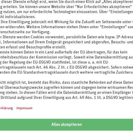
auf ein gutes Glas Wein sollte ebenso nicht fehlen!
bstage.
lness
(Landeskategorie) begrüßt Sie im schönen
as Ortszentrum erreichen Sie bereits nach 150 m. Zu
alen Köstlichkeiten verwöhnt. Von der Terrasse und
auf die Vogesen, das Elsass und den Schwarzwald.
eich (ca. 150 m²) mit Hallenbad, finnischer Sauna,
ühr: Massagen/Anwendungen sowie Leihbademäntel
Sie WLAN und Parkplätze (nach Verfügbarkeit).
zimmer Balkon zur Alleinnutzung
(min. 1/max. 1
. 29 m², min. 2 Vollzahler + 1 Kind/max. 2
Dusche, Föhn, TV und Schreibtisch.
n: bis Ende 5 Jahre 100% und von 6 bis Ende 12