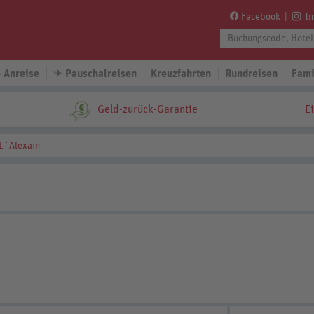
Facebook
I
 Anreise
✈
Pauschalreisen
Kreuzfahrten
Rundreisen
Fami
Geld-zurück-Garantie
E
 L`Alexain