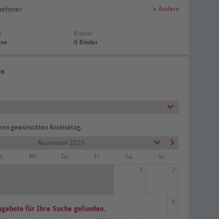
lnehmer
Ändern
e
Kinder
ene
0 Kinder
en
Ihren gewünschten Anreisetag.
November 2025
i
Mi
Do
Fr
Sa
So
1
2
4
5
6
7
8
9
ngebote für Ihre Suche gefunden.