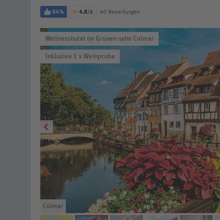
84%
4,8
/6
40 Bewertungen
Wellnesshotel im Grünen nahe Colmar
Inklusive 1 x Weinprobe
Colmar