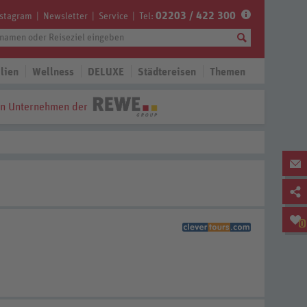
02203 / 422 300
nstagram
Newsletter
Service
Tel:
lien
Wellness
DELUXE
Städtereisen
Themen
in Unternehmen der
0