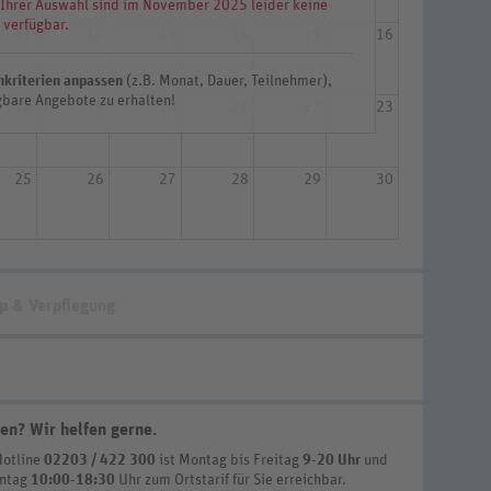
 Ihrer Auswahl sind im November 2025 leider keine
 verfügbar.
11
12
13
14
15
16
hkriterien anpassen
(z.B. Monat, Dauer, Teilnehmer),
bare Angebote zu erhalten!
18
19
20
21
22
23
25
26
27
28
29
30
p & Verpflegung
en? Wir helfen gerne
.
Hotline
02203 / 422 300
ist
Montag bis Freitag
9-20 Uhr
und
nntag
10:00-18:30
Uhr zum Ortstarif
für Sie erreichbar.