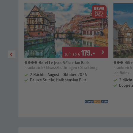
2
.-
179
.-
p.P. ab €
Korsika
Hotel Le Jean-Sébastian Bach
Hôtel
4 Sterne
3 Ste
Frankreich / Elsass/Lothringen / Straßburg
Frankreich 
les-Bains
2 Nächte, August - Oktober 2026
ung lt.
Deluxe Studio, Halbpension Plus
2 Nächt
Doppelz