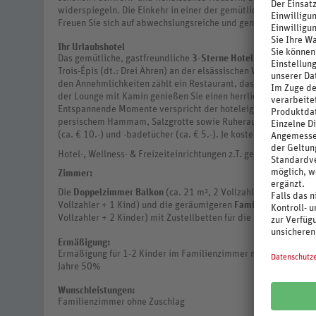
widerspiegeln. Die Einkehr in einer der gemütlichen Brasserien 
Freuen Sie sich auf abwechslungsreiche und genussvolle Urlau
Ihr Urlaubshotel
Das gemütliche, gastfreundliche
3-Sterne Hotel L`Alexain Wel
Trois-Épis (dt.: Drei Ähren) an der elsässischen Weinstraße. D
den Annehmlichkeiten zählt ein Restaurant, das Sie mit region
der Lounge mit Kamin genießen Sie einen herrlichen Ausblick 
Entspannende Momente verspricht der hoteleigene Wellnessber
persischem Hammam, Salzgrotte sowie Ruheraum. Gegen Geb
(ca. € 10.-) und -badetücher (ca. € 5.-). Je kostenfrei nutzen 
Hotel-, Wellness- & Freizeiteinrichtungen z.T. gegen Gebühr.
Zimmer:
Die
Doppelzimmer Balkon
(ca. 21 m², 2 Vollzahler), die
Doppel
Vollzahler + 1 Kind) und die geräumigeren
Familienzimmer
(ca
Vollzahler + 2 Kinder) mit Zustellbetten für die Kinder bieten 
Ermäßigung:
Ermäßigung für 1-2 Kinder im Familienzimmer mit 2 Vollzahler
Jahre 50%
Wunschleistungen:
Familienzimmer ohne Zuschlag