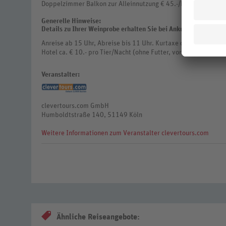
Doppelzimmer Balkon zur Alleinnutzung € 45.-/Nacht
Generelle Hinweise:
Details zu Ihrer Weinprobe erhalten Sie bei Ankunft im Hotel.
Anreise ab 15 Uhr, Abreise bis 11 Uhr. Kurtaxe ca. € 2.- p.P./N
Hotel ca. € 10.- pro Tier/Nacht (ohne Futter, vor Ort zu zahlen).
Veranstalter:
clevertours.com GmbH
Humboldtstraße 140, 51149 Köln
Weitere Informationen zum Veranstalter clevertours.com
Ähnliche Reiseangebote: