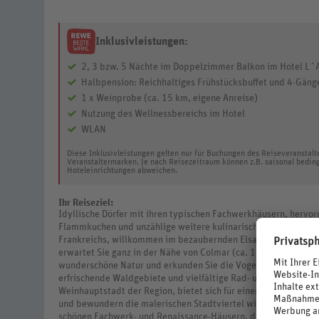
Inklusivleistungen:
2, 3 bzw. 5 Nächte im Doppelzimmer Balkon im Hotel L´
Halbpension: Reichhaltiges Frühstücksbuffet und 4-Gä
1 x Weinprobe (ca. 15 km, eigene Anreise)
Nutzung des Wellnessbereichs im Hotel
WLAN
Diese Inklusivleistungen gelten nur für Buchungen des Reiseveranstal
Veranstaltermarken. Je nach Reisezeitraum können z.B. saisonal bedin
Hoteleinrichtungen abweichen.
Ihr Reiseziel:
Idyllische Dörfer mit ihren typischen Fachwerkhäusern, herv
Flammkuchen und unzählige weitere kulinarische Genüsse – Wi
Frankreichs, willkommen im bezaubernden Elsass! Ihr Urlaubsort
erwartet Sie ganz in der Nähe von Colmar (ca. 13 km), an der 
wunderschöne Natur und erkunden Sie die Vogesen. Hier erwarte
erfrischende Waldgebiete und vielfältige Rad- und Wanderweg
Weinhauptstadt der Region, bietet sich für einen Tagesausflug 
und bewundern die malerischen Stadtviertel wie „Klein-Venedi
schönen Fachwerk- und Renaissance-Häusern, die den einstige