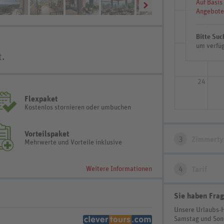
Auf Basis
Angebote
10
Bitte Suc
um verfüg
17
t.
24
Flexpaket
Kostenlos stornieren oder umbuchen
Vorteilspaket
3
Zimmerty
Mehrwerte und Vorteile inklusive
Weitere Informationen
4
Tarif
Sie haben Frag
Unsere Urlaubs-
Samstag und So