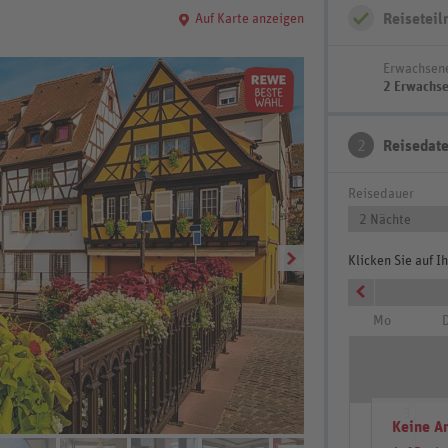
Reisetei
Auf Karte anzeigen
Erwachsen
2 Erwachs
2
Reisedat
Reisedauer
2 Nächte
Klicken Sie auf 
Mo
D
3
Außenansicht
Keine A