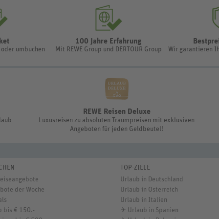
ket
100 Jahre Erfahrung
Bestpre
n oder umbuchen
Mit REWE Group und DERTOUR Group
Wir garantieren I
REWE Reisen Deluxe
rlaub
Luxusreisen zu absoluten Traumpreisen mit exklusiven
Angeboten für jeden Geldbeutel!
CHEN
TOP-ZIELE
Reiseangebote
Urlaub in Deutschland
bote der Woche
Urlaub in Österreich
als
Urlaub in Italien
 bis € 150.-
✈
Urlaub in Spanien