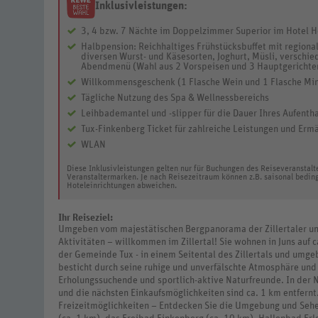
Inklusivleistungen:
3, 4 bzw. 7 Nächte im Doppelzimmer Superior im Hotel H
Halbpension: Reichhaltiges Frühstücksbuffet mit regio
diversen Wurst- und Käsesorten, Joghurt, Müsli, verschi
Abendmenü (Wahl aus 2 Vorspeisen und 3 Hauptgerichten
Willkommensgeschenk (1 Flasche Wein und 1 Flasche Mi
Tägliche Nutzung des Spa & Wellnessbereichs
Leihbademantel und -slipper für die Dauer Ihres Aufenth
Tux-Finkenberg Ticket für zahlreiche Leistungen und Erm
WLAN
Diese Inklusivleistungen gelten nur für Buchungen des Reiseveranstal
Veranstaltermarken. Je nach Reisezeitraum können z.B. saisonal bedin
Hoteleinrichtungen abweichen.
Ihr Reiseziel:
Umgeben vom majestätischen Bergpanorama der Zillertaler und 
Aktivitäten – willkommen im Zillertal! Sie wohnen in Juns auf 
der Gemeinde Tux - in einem Seitental des Zillertals und umg
besticht durch seine ruhige und unverfälschte Atmosphäre und 
Erholungssuchende und sportlich-aktive Naturfreunde. In der N
und die nächsten Einkaufsmöglichkeiten sind ca. 1 km entfernt.
Freizeitmöglichkeiten – Entdecken Sie die Umgebung und Sehe