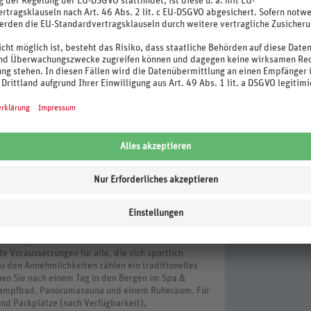
abereich im Erlebnisbad Mayrhofen
n Uderns
latz beim Waldfestplatz in Mayrhofen
xfinkenbergticket/
s ist gültig ab Ihrem Anreisetag und endet mit dem
 Karte. Leistungen teilweise wetterabhängig.
eiten von Gästekarten unter Vorbehalt. Bei
lls Unkostenbeiträge vor Ort anfallen.
ch in wunderschöner Panoramalage, zentral und doch
otel ist der ideale Ausgangspunkt für Ausflüge in die
telle (bzw. Skibus zum Lanersbach und Hintertuxer
e Voraussetzungen für alle, die sich sportlich
u den Annehmlichkeiten zählen ein traditionelles
nen Sie nach einem Tag in den Bergen im Spa &
, Dampfbad, Panoramasauna und einem Ruheraum. Für
und Parkplätze (nach Verfügbarkeit),