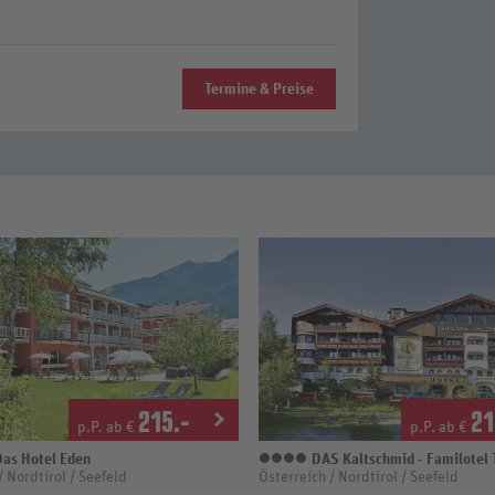
Termine & Preise
215
.-
21
p.P. ab €
p.P. ab €
as Hotel Eden
DAS Kaltschmid - Familotel T
,5 Sterne
4 Sterne
/ Nordtirol / Seefeld
Österreich / Nordtirol / Seefeld