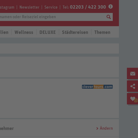
02203 / 422 300
nstagram
Newsletter
Service
Tel:
lien
Wellness
DELUXE
Städtereisen
Themen
0
lnehmer
Ändern