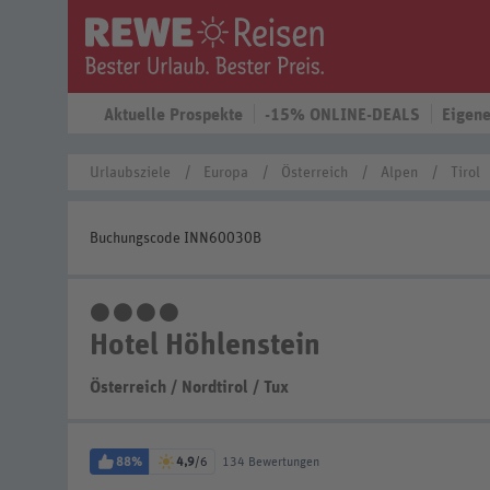
Aktuelle Prospekte
-15% ONLINE-DEALS
Eigene
Urlaubsziele
Europa
Österreich
Alpen
Tirol
Buchungscode INN60030B
4 Sterne
Hotel Höhlenstein
Österreich
/
Nordtirol
/
Tux
88%
4,9
/6
134 Bewertungen