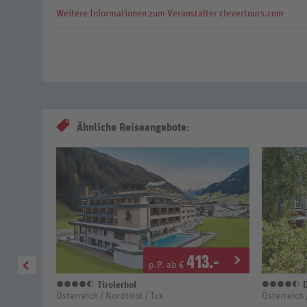
Weitere Informationen zum Veranstalter clevertours.com
Ähnliche Reiseangebote:
0
.-
413
.-
p.P. ab €
Tirolerhof
D
4,5 Sterne
4
Österreich / Nordtirol / Tux
Österreich 