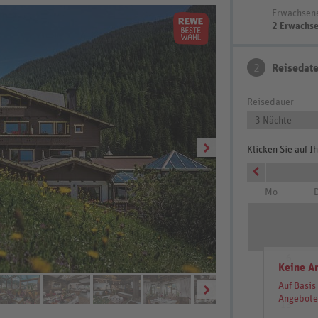
Erwachsen
2 Erwachs
2
Reisedat
Reisedauer
3 Nächte
Klicken Sie auf 
Mo
D
6
Restaurant
Keine A
Auf Basis
Angebote
13