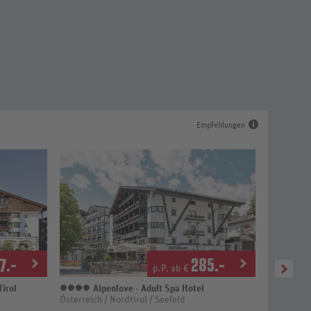
Empfehlungen
7
.-
285
.-
p.P. ab €
irol
Alpenlove - Adult Spa Hotel
VA
4 Sterne
4 
Österreich / Nordtirol / Seefeld
Österreich