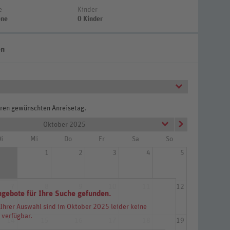
e
Kinder
ene
0 Kinder
en
Ihren gewünschten Anreisetag.
Oktober 2025
i
Mi
Do
Fr
Sa
So
1
2
3
4
5
7
8
9
10
11
12
ngebote für Ihre Suche gefunden.
 Ihrer Auswahl sind im Oktober 2025 leider keine
 verfügbar.
14
15
16
17
18
19