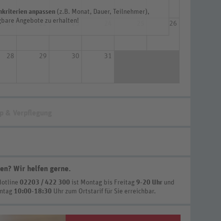
hkriterien anpassen
(z.B. Monat, Dauer, Teilnehmer),
bare Angebote zu erhalten!
21
22
23
24
25
26
28
29
30
31
p & Verpflegung
en? Wir helfen gerne
.
Hotline
02203 / 422 300
ist
Montag bis Freitag
9-20 Uhr
und
nntag
10:00-18:30
Uhr zum Ortstarif
für Sie erreichbar.