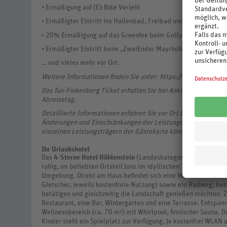
• Ermäßigung auf (E)-Bike Verleih
• Ermäßigter Eintritt ins Hallenbad, Freibad und in den Saun
• 20% Ermäßigung auf das Greenfee beim Golfplatz Zillertal i
• Ermäßigter Eintritt beim „ZweiEnder Mayrhofen“ - Minigolfp
… und vieles mehr vor Ort.
Weitere Informationen finden Sie unter: https://www.tux.at/tu
Das Tux-Finkenberg Ticket erhalten Sie bei Ankunft im Hotel. E
Abreisetag.
Detaillierte Informationen erfahren Sie vor Ort bei Erhalt der
Änderungen und Einschränkungen der Leistungen und Nutzungsz
einzelnen Leistungsträgern der Gästekarte können gegebenenfa
Ihr Urlaubshotel
Das
4-Sterne Hotel Höhlenstein
(Landeskategorie) befindet si
ruhig, im beliebten Ortsteil Juns im idyllischen Tuxertal. Das H
Umgebung. Direkt am Haus befindet sich eine Wanderbushaltes
Gletscher, jeweils kostenfreie Nutzung) sowie ein Radweg, best
betätigen und gleichzeitig die Landschaft genießen möchten. Z
Restaurant, eine Bar, Wintergarten und eine Terrasse. Entspan
Wellnessbereich (ca. 70 m²) mit Whirlpool, finnischer Sauna
Kinder steht ein Spielplatz zur Verfügung. Je kostenfrei WLAN 