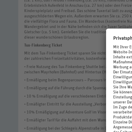
(ca. 1 km), das Freibad Finkenberg (ca. 10 km), Hallenbad Er
Erlebnisteich Aufenfeld in Anschau (ca. 27 km) oder den Freizei
Kinderspielplatz und Freibad. Das schöne Tuxertal lädt zu a
ausgeschilderten Wegen ein. Außerdem erwarten Sie ca. 250 k
die vielfältige Flora und Fauna. Ein Wanderbus (kostenfreie Nu
Wandergebiet und in der Nähe befinden sich die Tuxer Seilbah
Gletscher (ca. 5 km). Genießen Sie die traditionelle Tiroler Ga
dieser wunderschönen Urlaubsregion.
Tux-Finkenberg Ticket
Mit dem Tux-Finkenberg Ticket sparen Sie nicht nur bares Gel
der zahlreichen Freizeitaktivitäten, kostenfreien Leistungen 
• Freie Nutzung des Tux-Finkenberg Shuttle bei automatischer 
zwischen Mayrhofen (Bahnhof) und Hintertux (Hintertuxer Glets
• Ermäßigung beim Bogenparcours – Parcours inkl. Verleih
• Ermäßigung auf die Führung durch die Spannagelhöhle am Hi
• 10 % Ermäßigung auf die verschiedenen Eintrittspakete für da
• Ermäßigter Eintritt für die Ausstellung „Verborgene Schätze“ 
• 10% Ermäßgigung auf Adventure Golf im Visorium in Mayrho
• Ermäßigter Tarif für die Auffahrt mit dem Wandertaxi Tux
• Ermäßigung bei der Schlegeis Alpenstraße in Ginzling