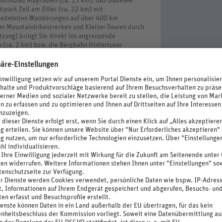
lebnisbad Mayrhofen (ca. 15 km), den Badesee
tpark Zell am Ziller (ca. 22 km) mit
usgedehnten Wanderungen auf über 400 km
m Mountainbikestrecken und Kletter-Touren durch
tzung) bringt Sie direkt ins angrenzende
n (ca. 2 km) bzw. die Bergbahn Hintertuxer
stfreundschaft und die regionalen Spezialitäten
d sondern profitieren auch vom ganzjährigen Angebot
und Ermäßigungen in der Region, wie zum Beispiel:
Vorlage des gültigen Tux-Finkenberg Tickets
cherbahn). Gilt nicht für die An- und Abreise!
ntertuxer Gletscher
s Zillertal Bier BrauKunstHaus in Zell am Ziller
im Naturparkhaus Zillertaler Alpen in Ginzling
fen