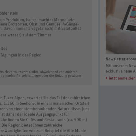
öhlenstein
nalen Produkten, hausgemachter Marmelade,
edene Brotsorten, Obst und Gemüse, 4-Gänge-
, davon immer 1 vegetarisch) mit Salatbuffet
neralwasser) auf dem Zimmer
altes
äßigungen in der Region
Newsletter abonn
Mit unserem News
exklusive neue A
ters clevertours.com GmbH, abweichend von anderen
gt einzelne Reiseleistungen oder die Nutzung gewisser
Jetzt anmelden
Tuxer Alpen, erwartet Sie das Tal der zahlreichen
ca. 1.360 m Seehöhe, in einem malerischen Ortsteil
eben von einer atemberaubenden Naturkulisse. Juns
ist daher der ideale Ausgangspunkt für
ähe finden Sie Cafés und Restaurants (ca. 500 m)
 Die Region bietet Ihnen zahlreiche
nswürdigkeiten wie zum Beispiel die Alte Mühle