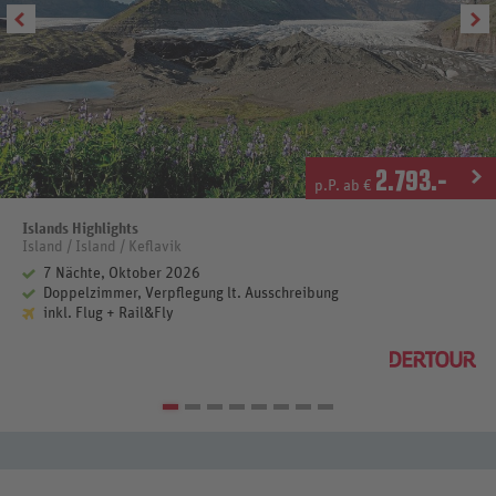
8. Tag Reykjavik - Keflavik
(Sonntag) Transfer zum Flughafen und individuelle Abreise oder
Verlängerung. Ca. 50 km/ca. 45 Min. (Frühstück)
2.793
.-
p.P. ab €
Islands Highlights
Island / Island / Keflavik
7 Nächte, Oktober 2026
Doppelzimmer, Verpflegung lt. Ausschreibung
inkl. Flug + Rail&Fly