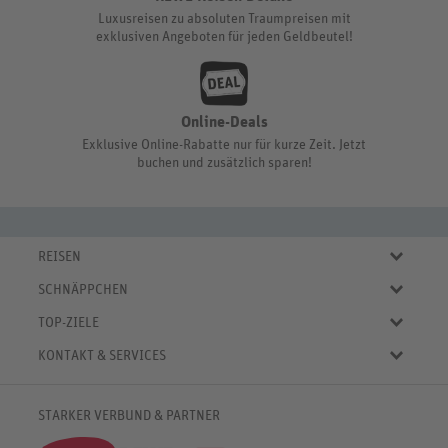
Luxusreisen zu absoluten Traumpreisen mit
exklusiven Angeboten für jeden Geldbeutel!
Online-Deals
Exklusive Online-Rabatte nur für kurze Zeit. Jetzt
buchen und zusätzlich sparen!
REISEN
Eigene Anreise
SCHNÄPPCHEN
Pauschalreisen
Aktuelle Reiseangebote
Städtereisen
TOP-ZIELE
Reiseangebote der Woche
Rundreisen
Urlaub in Deutschland
Online-Deals
KONTAKT & SERVICES
Kreuzfahrten
Urlaub in Österreich
Kurzurlaub bis € 150.-
FAQ
Familienurlaub
Urlaub in Italien
Pauschalreisen bis € 500.-
Servicebereich
Wellnessurlaub
✈
Urlaub in Spanien
STARKER VERBUND & PARTNER
Reisemagazin
Kontaktformular
✈
Urlaub in Bulgarien
% Satte Rabatte
♥ Merkliste