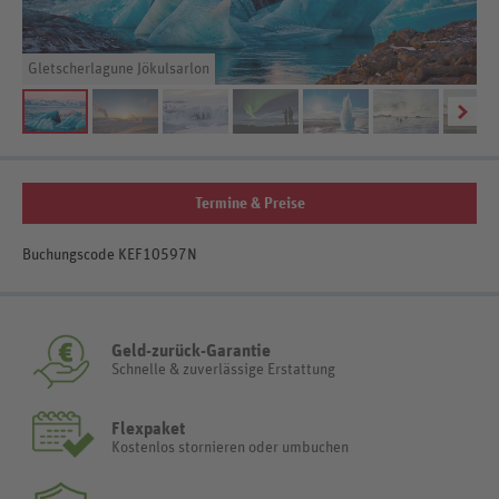
Gletscherlagune Jökulsarlon
My
Termine & Preise
Buchungscode KEF10597N
Geld-zurück-Garantie
Schnelle & zuverlässige Erstattung
Flexpaket
Kostenlos stornieren oder umbuchen