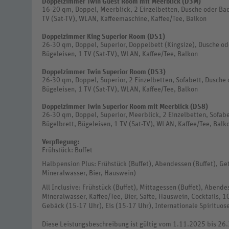
Doppelzimmer Twin Guest Room mit Meerblick (D3M)
16-20 qm, Doppel, Meerblick, 2 Einzelbetten, Dusche oder Ba
TV (Sat-TV), WLAN, Kaffeemaschine, Kaffee/Tee, Balkon
Doppelzimmer King Superior Room (DS1)
26-30 qm, Doppel, Superior, Doppelbett (Kingsize), Dusche o
Bügeleisen, 1 TV (Sat-TV), WLAN, Kaffee/Tee, Balkon
Doppelzimmer Twin Superior Room (DS3)
26-30 qm, Doppel, Superior, 2 Einzelbetten, Sofabett, Dusche
Bügeleisen, 1 TV (Sat-TV), WLAN, Kaffee/Tee, Balkon
Doppelzimmer Twin Superior Room mit Meerblick (DS8)
26-30 qm, Doppel, Superior, Meerblick, 2 Einzelbetten, Sofab
Bügelbrett, Bügeleisen, 1 TV (Sat-TV), WLAN, Kaffee/Tee, Balk
Verpflegung:
Frühstück: Buffet
Halbpension Plus: Frühstück (Buffet), Abendessen (Buffet), Ge
Mineralwasser, Bier, Hauswein)
All Inclusive: Frühstück (Buffet), Mittagessen (Buffet), Abende
Mineralwasser, Kaffee/Tee, Bier, Säfte, Hauswein, Cocktails, 
Gebäck (15-17 Uhr), Eis (15-17 Uhr), Internationale Spirituos
Diese Leistungsbeschreibung ist gültig vom 1.11.2025 bis 26