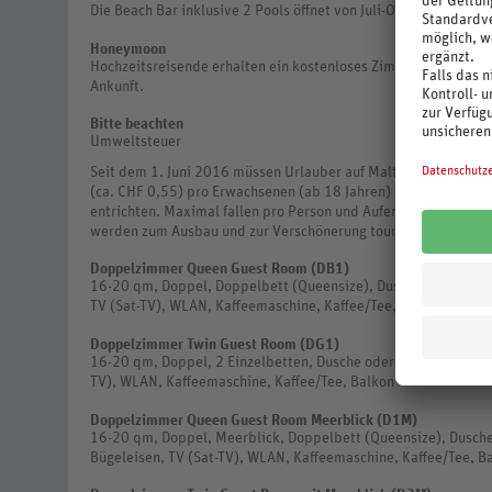
Die Beach Bar inklusive 2 Pools öffnet von Juli-Oktober.
Honeymoon
Hochzeitsreisende erhalten ein kostenloses Zimmer Upgrade (n
Ankunft.
Bitte beachten
Umweltsteuer
Seit dem 1. Juni 2016 müssen Urlauber auf Malta, Comino und 
(ca. CHF 0,55) pro Erwachsenen (ab 18 Jahren) und Nacht und 
entrichten. Maximal fallen pro Person und Aufenthalt € 5 (ca.
werden zum Ausbau und zur Verschönerung touristischer Einri
Doppelzimmer Queen Guest Room (DB1)
16-20 qm, Doppel, Doppelbett (Queensize), Dusche oder Badew
TV (Sat-TV), WLAN, Kaffeemaschine, Kaffee/Tee, Balkon
Doppelzimmer Twin Guest Room (DG1)
16-20 qm, Doppel, 2 Einzelbetten, Dusche oder Badewanne, Min
TV), WLAN, Kaffeemaschine, Kaffee/Tee, Balkon
Doppelzimmer Queen Guest Room Meerblick (D1M)
16-20 qm, Doppel, Meerblick, Doppelbett (Queensize), Dusche
Bügeleisen, TV (Sat-TV), WLAN, Kaffeemaschine, Kaffee/Tee, B