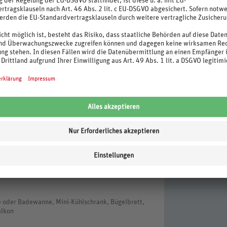
ach Verfügbarkeit) und eine Flasche Wein bei
Gozo eine Umweltsteuer zahlen. Sie beträgt € 0,50
ist in Landeswährung in der Unterkunft zu
 CHF 5,50) an. Die Einnahmen aus dieser Steuer
chtungen genutzt. Änderungen vorbehalten.
anne, Mini-Kühlschrank, Bügelbrett, Bügeleisen,
i-Kühlschrank, Bügelbrett, Bügeleisen, TV (Sat-
 oder Badewanne, Mini-Kühlschrank, Bügelbrett,
alkon