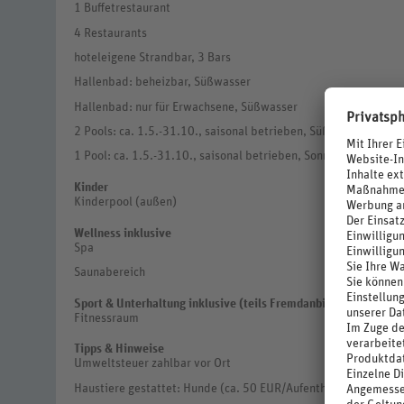
1 Buffetrestaurant
4 Restaurants
hoteleigene Strandbar, 3 Bars
Hallenbad: beheizbar, Süßwasser
Hallenbad: nur für Erwachsene, Süßwasser
2 Pools: ca. 1.5.-31.10., saisonal betrieben, Süßwasser, Sonn
1 Pool: ca. 1.5.-31.10., saisonal betrieben, Sonnenschirme, Li
Kinder
Kinderpool (außen)
Wellness inklusive
Spa
Saunabereich
Sport & Unterhaltung inklusive (teils Fremdanbieter)
Fitnessraum
Tipps & Hinweise
Umweltsteuer zahlbar vor Ort
Haustiere gestattet: Hunde (ca. 50 EUR/Aufenthalt), (ca. 50 C