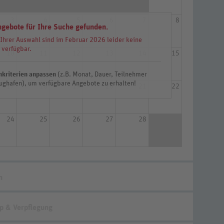
3
4
5
6
7
8
ngebote für Ihre Suche gefunden.
 Ihrer Auswahl sind im Februar 2026 leider keine
 verfügbar.
10
11
12
13
14
15
hkriterien anpassen
(z.B. Monat, Dauer, Teilnehmer
ughafen), um verfügbare Angebote zu erhalten!
17
18
19
20
21
22
24
25
26
27
28
n
p & Verpflegung