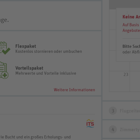
2
Keine A
age.
Auf Basis
Angebote
9
Flexpaket
Bitte Suc
Kostenlos stornieren oder umbuchen
oder Abfl
16
Vorteilspaket
Mehrwerte und Vorteile inklusive
23
Weitere Informationen
3
Flugzeite
4
Zimmerty
ie Bucht und ein großes Erholungs- und