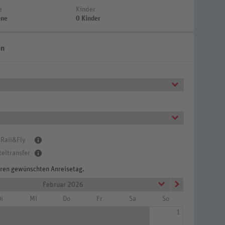
e
Kinder
ene
0 Kinder
en
 Rail&Fly
teltransfer
Ihren gewünschten Anreisetag.
Februar 2026
i
Mi
Do
Fr
Sa
So
1