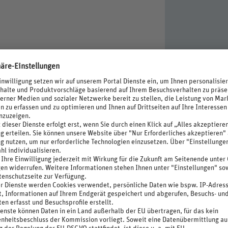
enschirme, Liegen
egen
HF/Aufenthalt), Gewicht < 15 kg