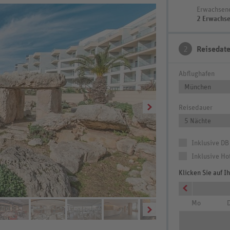
Erwachsen
2 Erwachs
2
Reisedat
Abflughafen
München
Reisedauer
5 Nächte
Inklusive DB
Inklusive Ho
Klicken Sie auf 
Mo
D