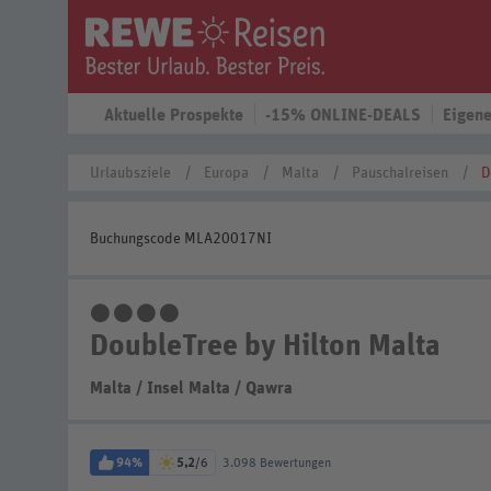
Aktuelle Prospekte
-15% ONLINE-DEALS
Eigene
Urlaubsziele
Europa
Malta
Pauschalreisen
D
Buchungscode MLA20017NI
4 Sterne
DoubleTree by Hilton Malta
Malta
/
Insel Malta
/
Qawra
94%
5,2
/6
3.098 Bewertungen