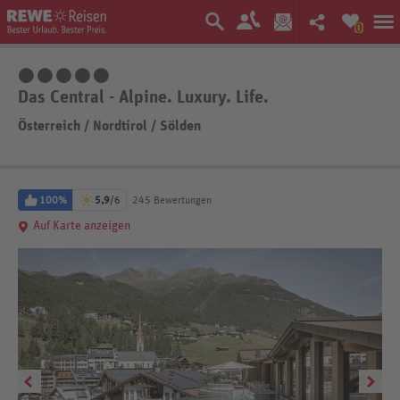
0
5 Sterne
Das Central - Alpine. Luxury. Life.
Österreich
/
Nordtirol
/
Sölden
100%
5,9
/6
245 Bewertungen
Auf Karte anzeigen