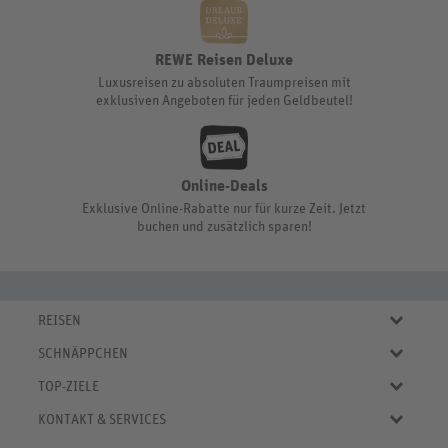
REWE Reisen Deluxe
Luxusreisen zu absoluten Traumpreisen mit
exklusiven Angeboten für jeden Geldbeutel!
Online-Deals
Exklusive Online-Rabatte nur für kurze Zeit. Jetzt
buchen und zusätzlich sparen!
REISEN
Eigene Anreise
SCHNÄPPCHEN
Pauschalreisen
Aktuelle Reiseangebote
Städtereisen
TOP-ZIELE
Reiseangebote der Woche
Rundreisen
Urlaub in Deutschland
Online-Deals
KONTAKT & SERVICES
Kreuzfahrten
Urlaub in Österreich
Kurzurlaub bis € 150.-
FAQ