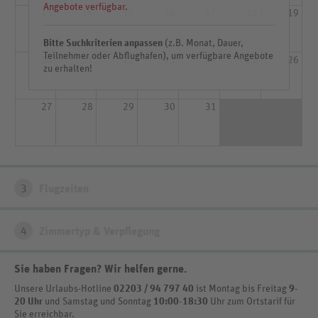
Angebote verfügbar.
13
14
15
16
17
18
19
Bitte Suchkriterien anpassen
(z.B. Monat, Dauer,
Teilnehmer oder Abflughafen), um verfügbare Angebote
20
21
22
23
24
25
26
zu erhalten!
27
28
29
30
31
3
Flugzeiten
4
Zimmertyp & Verpflegung
Sie haben Fragen? Wir helfen gerne
.
Unsere Urlaubs-Hotline
02203 / 94 797 40
ist
Montag bis Freitag
9-
20 Uhr
und Samstag und Sonntag
10:00-18:30
Uhr zum Ortstarif
für
Sie erreichbar.