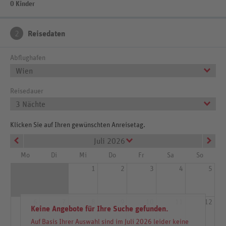
0 Kinder
2
Reisedaten
Abflughafen
Wien
Reisedauer
3 Nächte
Klicken Sie auf Ihren gewünschten Anreisetag.
Juli 2026
Mo
Di
Mi
Do
Fr
Sa
So
1
2
3
4
5
6
7
8
9
10
11
12
Keine Angebote für Ihre Suche gefunden.
Auf Basis Ihrer Auswahl sind im Juli 2026 leider keine