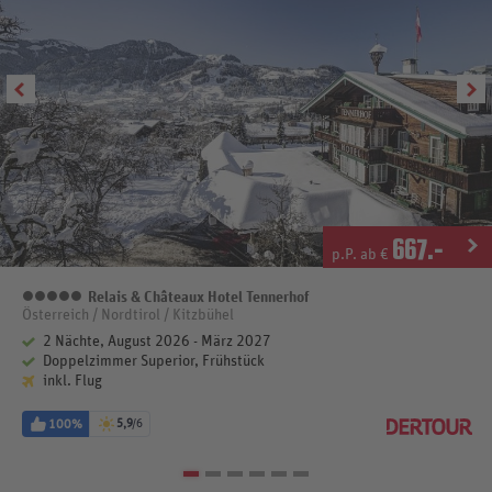
667
.-
p.P. ab €
Relais & Châteaux Hotel Tennerhof
5 Sterne
Österreich / Nordtirol / Kitzbühel
2 Nächte, August 2026 - März 2027
Doppelzimmer Superior, Frühstück
inkl. Flug
100%
5,9
/6