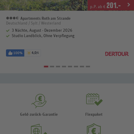
201
.-
p.P. ab €
Apartments Roth am Strande
3,5 Sterne
Deutschland / Sylt / Westerland
3 Nächte, August - Dezember 2026
Studio Landblick, Ohne Verpflegung
100%
6,0
/6
Geld-zurück-Garantie
Flexpaket