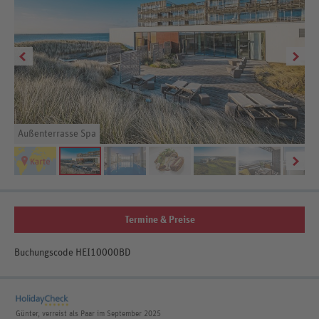
Außenterrasse Spa
SP
Termine & Preise
Buchungscode HEI10000BD
Günter, verreist als Paar im September 2025