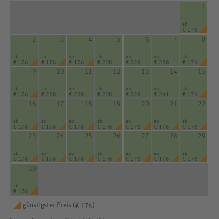
1
ab
€ 176
2
3
4
5
6
7
8
ab
ab
ab
ab
ab
ab
ab
€ 176
€ 176
€ 176
€ 228
€ 228
€ 228
€ 176
9
10
11
12
13
14
15
ab
ab
ab
ab
ab
ab
ab
€ 176
€ 228
€ 228
€ 228
€ 228
€ 241
€ 176
16
17
18
19
20
21
22
ab
ab
ab
ab
ab
ab
ab
€ 176
€ 176
€ 176
€ 176
€ 176
€ 176
€ 176
23
24
25
26
27
28
29
ab
ab
ab
ab
ab
ab
ab
€ 176
€ 176
€ 176
€ 176
€ 176
€ 176
€ 176
30
ab
€ 176
günstigster Preis (
)
€ 176