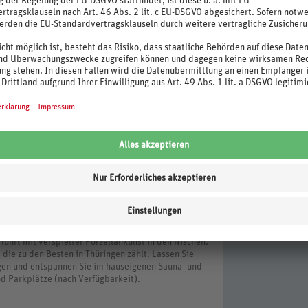
bis 34° C warmen Heilwasser, können Sie abseits
n der herrlichen Naturlandschaft des „Grünen
kurbetrieb“ zertifiziert und bietet Ihnen einen
fühlerlebnis für Körper, Geist und Seele. Die
asserfläche erstreckt sich über zwei Innenbecken,
6°C bis 28°C und 20 Metern Länge zum sportlichen
ungskanal, Dampfbad, Kneippanlagen, Tepidarium
ifizierte Premium-Saunawelt „Erdfeuer“ ist ein
 ist der Baumwipfelpfad. Hier erwartet die
eitere Anwendungen sind gegen Gebühr vor Ort zu
ehalt.
befindet sich in einem verschieferten Fachwerkhaus
mbination aus Eleganz und Einfachheit. Der
r Berliner Karikaturist Hans Wunderlich die Andy
hrt mit verspielter Porzellankunst in den Nischen.
die zu den Besten in Thüringen zählt. Lassen Sie
ngen und entspannen Sie im hauseigenen Sauna- und
d Parkplätze (nach Verfügbarkeit).