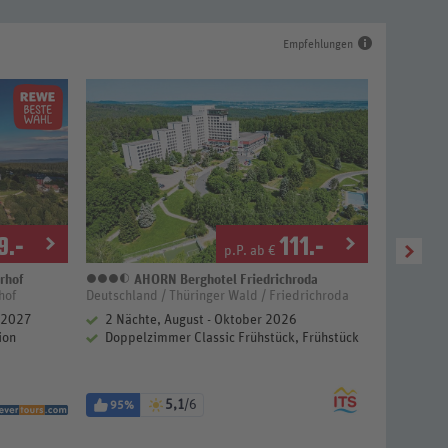
Empfehlungen
9
.-
111
.-
p.P. ab €
rhof
AHORN Berghotel Friedrichroda
Ci
3,5 Sterne
4 
hof
Deutschland / Thüringer Wald / Friedrichroda
Deutschlan
r 2027
2 Nächte, August - Oktober 2026
2 Näch
ion
Doppelzimmer Classic Frühstück, Frühstück
Doppel
5,1
/6
95%
87%