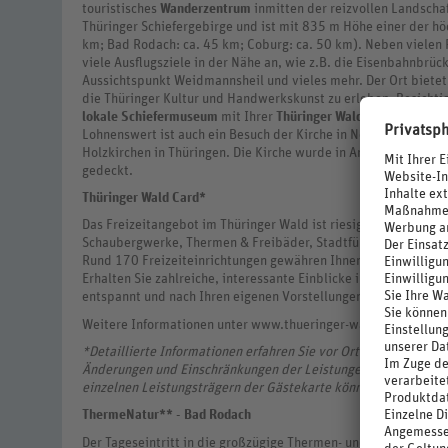
touristisches
Wanderzentrum
inmitten der reizvollen Landscha
Thüringer Schiefergebirge und ist mit 835 m Höhe einer der h
km; Bad Rodach: ca. 45 km; Coburg: ca. 50 km). Neben viel
viele Ausflugsziele in der Nähe an, wie z.B. die Eisenbahnbrüc
Aussichtspunkt Weidmannsheil und vieles mehr. Der Ort bietet
die Thüringer Kultur und Handwerkskunst zu erleben. Besichti
lokale Schiefermuseum
mit Ihrer
Thüringer Wald Card kostenfr
Lohnenswert ist auch ein Besuch der Kirche in Neuhaus am Renn
Holzkirchen in Thüringen. Die Kirche wurde in Anlehnung an got
gedeckt.
Thüringer Wald Card*
Das Freizeitangebot im Thüringer Wald ist riesig; Museen & Au
Schaubergwerke, Thermen & Freibäder, Stadtführungen & Wan
Rund 170 Freizeiteinrichtungen gewähren Ihnen mit der Thürin
Erhalten Sie zahlreiche, interessante Einblicke in Kultur, Han
entspannt und nach Ihren eigenen Vorstellungen und Interesse
Weitere Informationen unter www.thueringer-waldcard.de/
*Detaillierte Informationen erfahren Sie vor Ort bei Erhalt de
Änderungen und Einschränkungen der Leistungen und Nutzungsz
einzelnen Leistungsträgern der Gästekarte können gegebenenfa
ThermeNatur** - Bad Rodach
Der Tageseintritt in die großzügige Thermen- und Saunalandscha