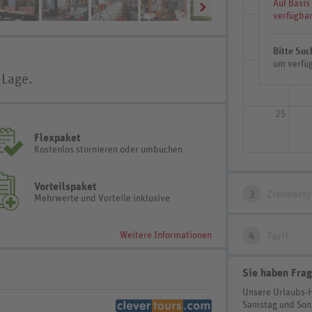
Auf Basis
verfügbar
11
Bitte Suc
um verfüg
18
 Lage.
25
Flexpaket
Kostenlos stornieren oder umbuchen
Vorteilspaket
3
Zimmerty
Mehrwerte und Vorteile inklusive
Weitere Informationen
4
Tarif
Sie haben Frag
Unsere Urlaubs-
Samstag und So