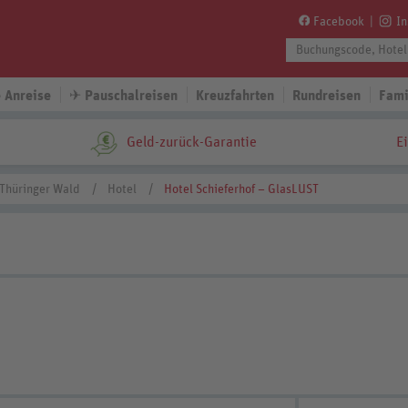
Facebook
I
 Anreise
✈
Pauschalreisen
Kreuzfahrten
Rundreisen
Fami
Geld-zurück-Garantie
E
Thüringer Wald
Hotel
Hotel Schieferhof – GlasLUST