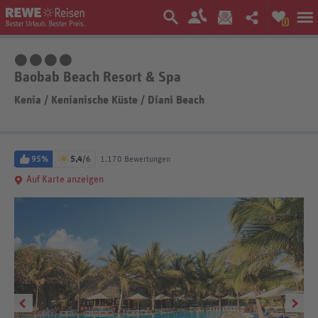
0
4 Sterne
Baobab Beach Resort & Spa
Kenia
/
Kenianische Küste
/
Diani Beach
95%
5,4
/6
1.170 Bewertungen
Auf Karte anzeigen