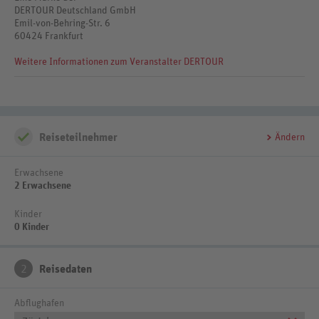
DERTOUR Deutschland GmbH
Flugmöglichkeiten und Preise erfahren Sie in Ihrem Reisebüro
Emil-von-Behring-Str. 6
60424 Frankfurt
Weitere Informationen zum Veranstalter DERTOUR
Reiseteilnehmer
Ändern
Erwachsene
2 Erwachsene
Kinder
0 Kinder
2
Reisedaten
Abflughafen