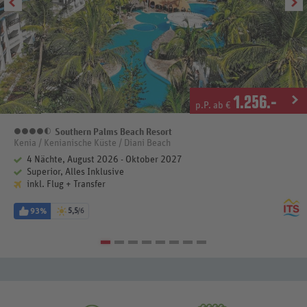
1.256
.-
p.P. ab €
Southern Palms Beach Resort
4,5 Sterne
Kenia / Kenianische Küste / Diani Beach
4 Nächte, August 2026 - Oktober 2027
Superior, Alles Inklusive
inkl. Flug + Transfer
93%
5,5
/6