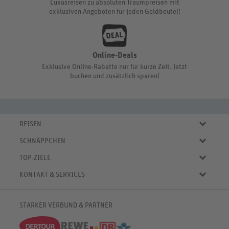
Luxusreisen zu absoluten Traumpreisen mit
exklusiven Angeboten für jeden Geldbeutel!
Online-Deals
Exklusive Online-Rabatte nur für kurze Zeit. Jetzt
buchen und zusätzlich sparen!
REISEN
Eigene Anreise
SCHNÄPPCHEN
Pauschalreisen
Aktuelle Reiseangebote
Städtereisen
TOP-ZIELE
Reiseangebote der Woche
Rundreisen
Urlaub in Deutschland
Online-Deals
KONTAKT & SERVICES
Kreuzfahrten
Urlaub in Österreich
Kurzurlaub bis € 150.-
FAQ
Familienurlaub
Urlaub in Italien
Pauschalreisen bis € 500.-
Servicebereich
Wellnessurlaub
✈
Urlaub in Spanien
STARKER VERBUND & PARTNER
Reisemagazin
Kontaktformular
✈
Urlaub in Bulgarien
% Satte Rabatte
♥ Merkliste
✈
Urlaub in Griechenland