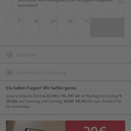
Teilnehmer oder Abflughafen), um verfügbare Angebote
20
21
22
23
24
25
26
zu erhalten!
27
28
29
30
31
3
Flugzeiten
4
Zimmertyp & Verpflegung
Sie haben Fragen? Wir helfen gerne
.
Unsere Urlaubs-Hotline
02203 / 94 797 40
ist
Montag bis Freitag
9-
20 Uhr
und Samstag und Sonntag
10:00-18:30
Uhr zum Ortstarif
für
Sie erreichbar.