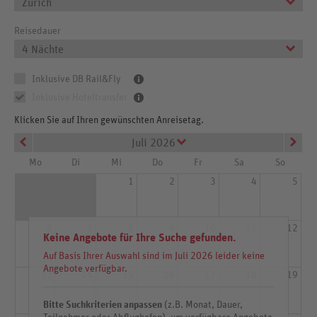
Zürich
Reisedauer
4 Nächte
Inklusive DB Rail&Fly
Inklusive Hoteltransfer
Klicken Sie auf Ihren gewünschten Anreisetag.
Juli 2026
Mo
Di
Mi
Do
Fr
Sa
So
1
2
3
4
5
6
7
8
9
10
11
12
Keine Angebote für Ihre Suche gefunden.
Auf Basis Ihrer Auswahl sind im Juli 2026 leider keine
Angebote verfügbar.
13
14
15
16
17
18
19
Bitte Suchkriterien anpassen
(z.B. Monat, Dauer,