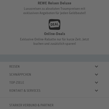
REWE Reisen Deluxe
Luxusreisen zu absoluten Traumpreisen mit
exklusiven Angeboten für jeden Geldbeutel!
Online-Deals
Exklusive Online-Rabatte nur für kurze Zeit. Jetzt
buchen und zusätzlich sparen!
REISEN
Eigene Anreise
SCHNÄPPCHEN
Pauschalreisen
Aktuelle Reiseangebote
Städtereisen
TOP-ZIELE
Reiseangebote der Woche
Rundreisen
Urlaub in Deutschland
Online-Deals
KONTAKT & SERVICES
Kreuzfahrten
Urlaub in Österreich
Kurzurlaub bis € 150.-
FAQ
Familienurlaub
Urlaub in Italien
Pauschalreisen bis € 500.-
Servicebereich
Wellnessurlaub
✈
Urlaub in Spanien
STARKER VERBUND & PARTNER
Reisemagazin
Kontaktformular
✈
Urlaub in Bulgarien