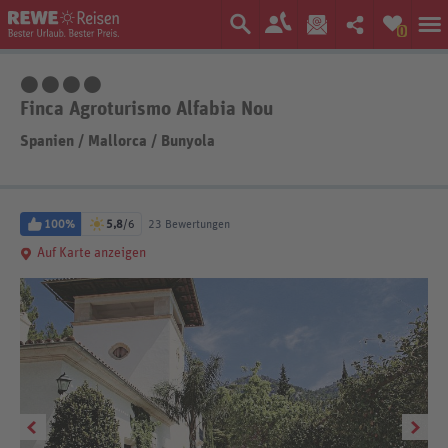
0
4 Sterne
Finca Agroturismo Alfabia Nou
Spanien
/
Mallorca
/
Bunyola
100%
5,8
/6
23 Bewertungen
Auf Karte anzeigen