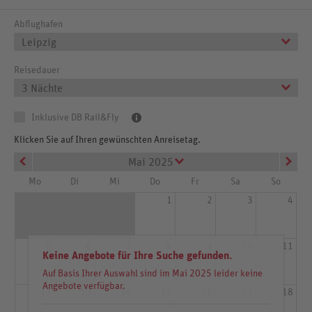
Abflughafen
Leipzig
Reisedauer
3 Nächte
Inklusive DB Rail&Fly
Klicken Sie auf Ihren gewünschten Anreisetag.
Mai 2025
Mo
Di
Mi
Do
Fr
Sa
So
1
2
3
4
5
6
7
8
9
10
11
Keine Angebote für Ihre Suche gefunden.
Auf Basis Ihrer Auswahl sind im Mai 2025 leider keine
Angebote verfügbar.
12
13
14
15
16
17
18