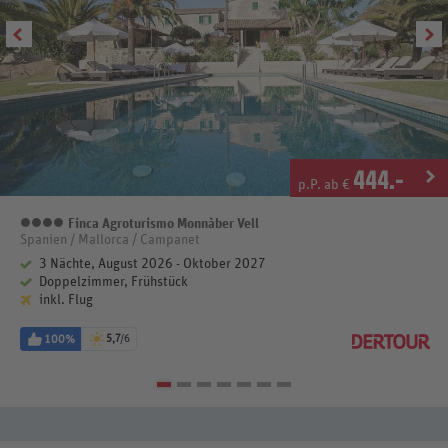
444
.-
p.P. ab €
Finca Agroturismo Monnàber Vell
4 Sterne
Spanien / Mallorca / Campanet
3 Nächte, August 2026 - Oktober 2027
Doppelzimmer, Frühstück
inkl. Flug
100%
5,7
/6