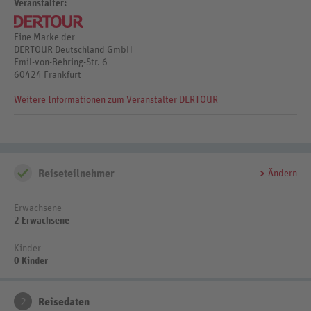
7 Nächten bei Aufenthalt vom 11.4.-31.5., 15% Ermäßigung ab 7
Diese Leistungsbeschreibung ist gültig vom 11.4.2025 bis
Veranstalter:
Nächten bei Aufenthalt vom 11.4.-31.5. Mindestaufenthalt: 3 Nächte
31.10.2025 (Sommerkatalog 2025).
An-/Abreise: täglich
Eine Marke der
DERTOUR Deutschland GmbH
Emil-von-Behring-Str. 6
60424 Frankfurt
Weitere Informationen zum Veranstalter DERTOUR
Reiseteilnehmer
Ändern
Erwachsene
2 Erwachsene
Kinder
0 Kinder
2
Reisedaten