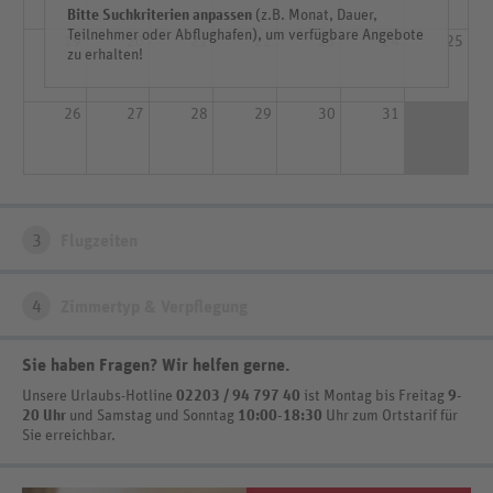
Bitte Suchkriterien anpassen
(z.B. Monat, Dauer,
Teilnehmer oder Abflughafen), um verfügbare Angebote
19
20
21
22
23
24
25
zu erhalten!
26
27
28
29
30
31
3
Flugzeiten
4
Zimmertyp & Verpflegung
Sie haben Fragen? Wir helfen gerne
.
Unsere Urlaubs-Hotline
02203 / 94 797 40
ist
Montag bis Freitag
9-
20 Uhr
und Samstag und Sonntag
10:00-18:30
Uhr zum Ortstarif
für
Sie erreichbar.