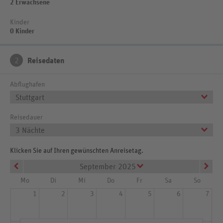
2 Erwachsene
Kinder
0 Kinder
2
Reisedaten
Abflughafen
Stuttgart
Reisedauer
3 Nächte
Klicken Sie auf Ihren gewünschten Anreisetag.
September 2025
Mo
Di
Mi
Do
Fr
Sa
So
1
2
3
4
5
6
7