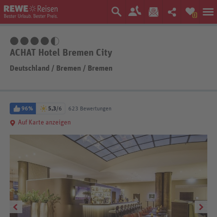
0
4,5 Sterne
ACHAT Hotel Bremen City
Deutschland
/
Bremen
/
Bremen
96%
5,3
/6
623 Bewertungen
Auf Karte anzeigen