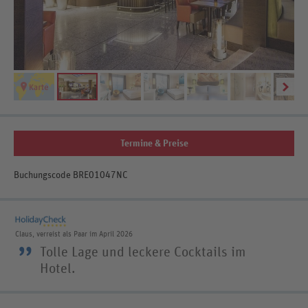
Be
Termine & Preise
Buchungscode BRE01047NC
Claus, verreist als Paar im April 2026
”
Tolle Lage und leckere Cocktails im
Hotel.