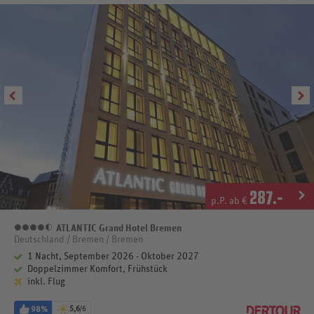
287
.-
p.P. ab €
ATLANTIC Grand Hotel Bremen
4,5 Sterne
Deutschland / Bremen / Bremen
1 Nacht, September 2026 - Oktober 2027
Doppelzimmer Komfort, Frühstück
inkl. Flug
98%
5,6
/6