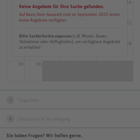
8
9
10
11
12
13
14
Keine Angebote für Ihre Suche gefunden.
Auf Basis Ihrer Auswahl sind im September 2025 leider
keine Angebote verfügbar.
15
16
17
18
19
20
21
Bitte Suchkriterien anpassen
(z.B. Monat, Dauer,
Teilnehmer oder Abflughafen), um verfügbare Angebote
22
23
24
25
26
27
28
zu erhalten!
29
30
3
Flugzeiten
4
Zimmertyp & Verpflegung
Sie haben Fragen? Wir helfen gerne
.