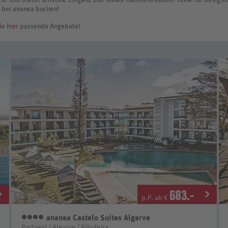
t bei ananea buchen!
Sie
hier
passende Angebote!
683
.-
p.P. ab €
ananea Castelo Suites Algarve
4 Sterne
Portugal / Algarve / Albufeira