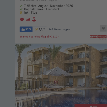
7 Nächte, August - November 2026
Doppelzimmer, Frühstück
inkl. Flug
92%
5,1
/6
948 Bewertungen
ananea Kos
ohne Flug ab € 111.-