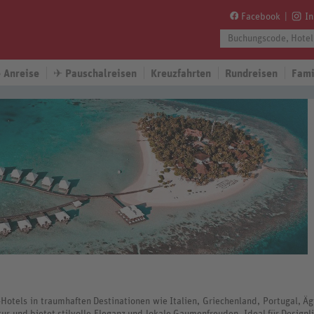
Facebook
I
 Anreise
✈
Pauschalreisen
Kreuzfahrten
Rundreisen
Fami
Hotels in traumhaften Destinationen wie Italien, Griechenland, Portugal, Ä
r und bietet stilvolle Eleganz und lokale Gaumenfreuden. Ideal für Designl