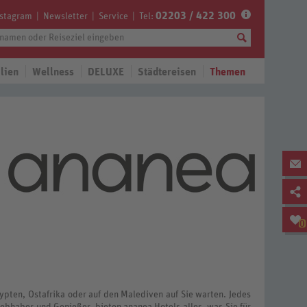
02203 / 422 300
nstagram
Newsletter
Service
Tel:
lien
Wellness
DELUXE
Städtereisen
Themen
0
gypten, Ostafrika oder auf den Malediven auf Sie warten. Jedes
iebhaber und Genießer, bieten ananea Hotels alles, was Sie für