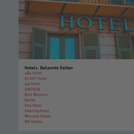
Hotels: Bekannte Ketten
a&o Hotel
ACHAT Hotel
aja Hotel
AMERON
Best Western
Dorint
Ibis Hotel
IntercityHotel
Mercure Hotels
NH Hotels