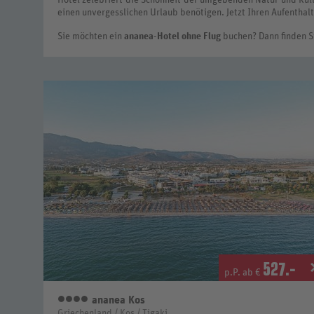
einen unvergesslichen Urlaub benötigen. Jetzt Ihren Aufenthal
Sie möchten ein
ananea-Hotel ohne Flug
buchen? Dann finden 
527
.-
p.P. ab €
ananea Kos
4 Sterne
Griechenland / Kos / Tigaki