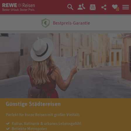
0
Bestpreis-Garantie
Günstige Städtereisen
Perfekt für kurze Reisen mit großer Vielfalt:
Kultur, Kulinarik & urbanes Lebensgefühl
Beliebte Metropolen