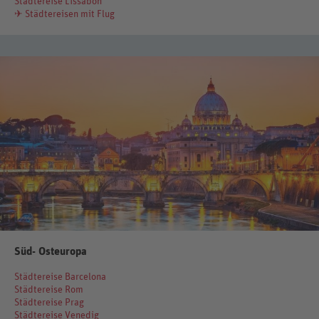
Städtereise Lissabon
✈ Städtereisen mit Flug
Süd- Osteuropa
Städtereise Barcelona
Städtereise Rom
Städtereise Prag
Städtereise Venedig