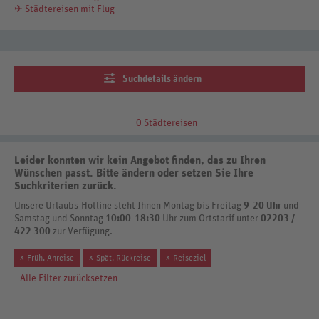
✈ Städtereisen mit Flug
Suchdetails ändern
0 Städtereisen
Leider konnten wir kein Angebot finden, das zu Ihren
Wünschen passt. Bitte ändern oder setzen Sie Ihre
Suchkriterien zurück.
Unsere Urlaubs-Hotline steht Ihnen Montag bis Freitag
9-20 Uhr
und
Samstag und Sonntag
10:00-18:30
Uhr zum Ortstarif unter
02203 /
422 300
zur Verfügung.
x
x
x
Früh. Anreise
Spät. Rückreise
Reiseziel
Alle Filter zurücksetzen