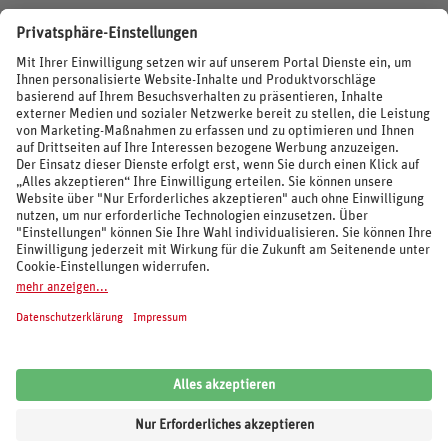
BEWERTUNGEN
SOCIAL MEDIA
REISEVERANSTALTER UND MARKEN
© 2026 REWE Reisen
Impressum
AGB
Cookie-Einstellungen
Datenschutz
Unsere Inhalte: Standards und Meldung
REWE Reisen
Kundenbewertung:
4,62
von
5
Sternen auf Grundlage von
6.094
Bewertungen
von
Trusted Shops
.