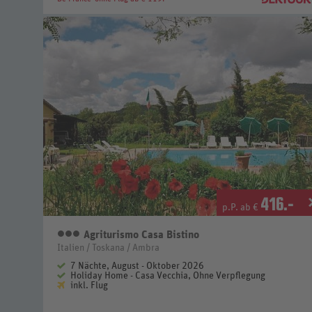
416
.-
p.P. ab €
Agriturismo Casa Bistino
3 Sterne
Italien / Toskana / Ambra
7 Nächte, August - Oktober 2026
Holiday Home - Casa Vecchia, Ohne Verpflegung
inkl. Flug