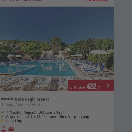
422
.-
p.P. ab €
Baia degli Aranci
4 Sterne
Italien / Apulien / Vieste
7 Nächte, August - Oktober 2026
Appartement 1 Schlafzimmer, Ohne Verpflegung
inkl. Flug