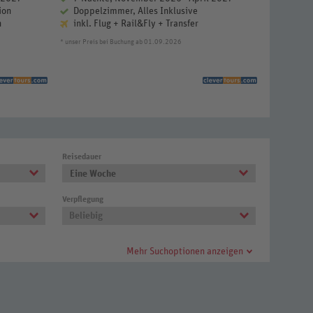
ion
Doppelzimmer, Alles Inklusive
Doppel
n
inkl. Flug + Rail&Fly + Transfer
inkl. F
* unser Preis bei Buchung ab 01.09.2026
81%
Reisedauer
Eine Woche
Verpflegung
Beliebig
Mehr Suchoptionen anzeigen