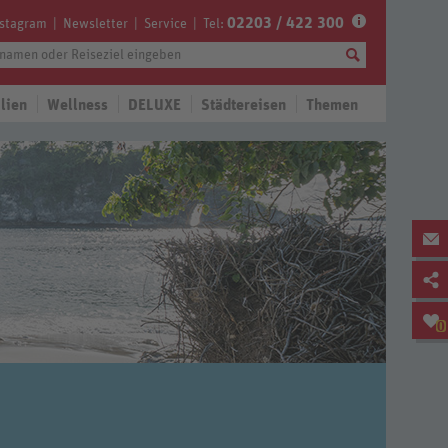
02203 / 422 300
nstagram
Newsletter
Service
Tel:
lien
Wellness
DELUXE
Städtereisen
Themen
0