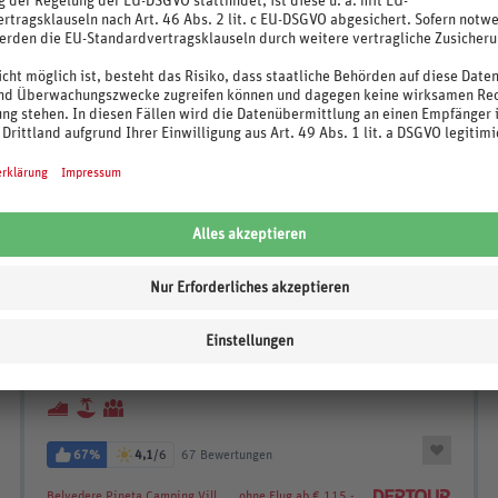
396
.-
p.P. ab €
Belvedere Pineta Camping Village
Italien / Adria / Belvedere
7 Nächte, August - September 2026
Mobilheim Green holiday, Ohne Verpflegung
inkl. Flug
67%
4,1
/6
67 Bewertungen
Belvedere Pineta Camping Village
ohne Flug ab € 115.-