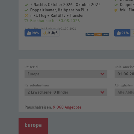
klusive
7 Nächte, Oktober 2026 - Oktober 2027
Doppelz
Doppelzimmer, Halbpension Plus
inkl. Fl
inkl. Flug + Rail&Fly + Transfer
Buchbar nur bis 30.08.2026
* unser Preis bei Buchung ab 01.09.2026
5,6
/6
98%
91%
Reiseziel
Früh. Anreis
Europa
01.06.2
Reiseteilnehmer
Abflughafen
2 Erwachsene
,
0 Kinder
Alle Abfl
Pauschalreisen:
9.060 Angebote
Europa