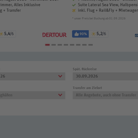
immer, Alles Inklusive
Suite Lateral Sea View, Halbpens
ug + Transfer
inkl. Flug + Rail&Fly + Mietwage
* unser Preis bei Buchung ab 01.09.2026
5,4
/6
5,2
/6
90%
e
Spät. Rückreise
026
30.09.2026
Transfer am Zielort
ughäfen
Alle Angebote, auch ohne Transfer