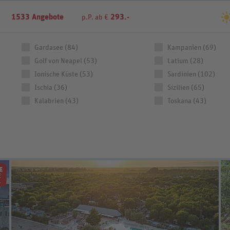
1533 Angebote
293.-
p.P. ab €
Gardasee (84)
Kampanien (69)
Golf von Neapel (53)
Latium (28)
Ionische Küste (53)
Sardinien (102)
Ischia (36)
Sizilien (65)
Kalabrien (43)
Toskana (43)