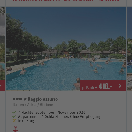
416
.-
p.P. ab €
Villaggio Azzurro
3 Sterne
Italien / Adria / Bibione
7 Nächte, September - November 2026
Appartement 1 Schlafzimmer, Ohne Verpflegung
inkl. Flug