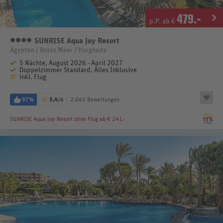
479
.-
p.P. ab €
SUNRISE Aqua Joy Resort
4 Sterne
Ägypten / Rotes Meer / Hurghada
5 Nächte, August 2026 - April 2027
Doppelzimmer Standard, Alles Inklusive
inkl. Flug
97%
5,4
/6
2.045 Bewertungen
SUNRISE Aqua Joy Resort
ohne Flug ab € 241.-