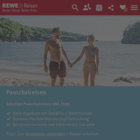
0
Pauschalreisen
Günstige Pauschalreisen inkl. Flug:
Viele Angebote mit Rail&Fly + Hoteltransfer
Optional flexible Stornierung/Umbuchung
Bestpreis-Garantie und Geld-zurück-Garantie
Tipp: Zum
Newsletter anmelden
+ Rabatt erhalten.