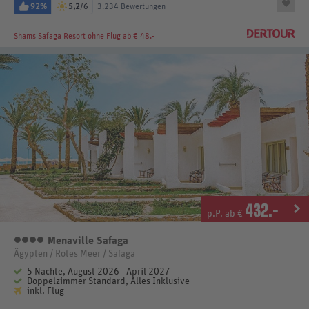
92%
5,2
/6
3.234 Bewertungen
Shams Safaga Resort
ohne Flug ab € 48.-
432
.-
p.P. ab €
Menaville Safaga
4 Sterne
Ägypten / Rotes Meer / Safaga
5 Nächte, August 2026 - April 2027
Doppelzimmer Standard, Alles Inklusive
inkl. Flug