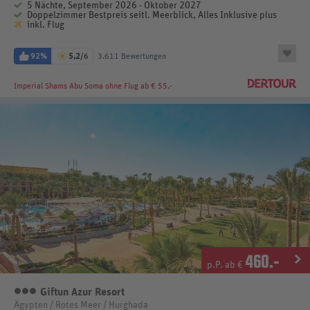
5 Nächte, September 2026 - Oktober 2027
Doppelzimmer Bestpreis seitl. Meerblick, Alles Inklusive plus
inkl. Flug
92%
5,2
/6
3.611 Bewertungen
Imperial Shams Abu Soma
ohne Flug ab € 55.-
460
.-
p.P. ab €
Giftun Azur Resort
3 Sterne
Ägypten / Rotes Meer / Hurghada