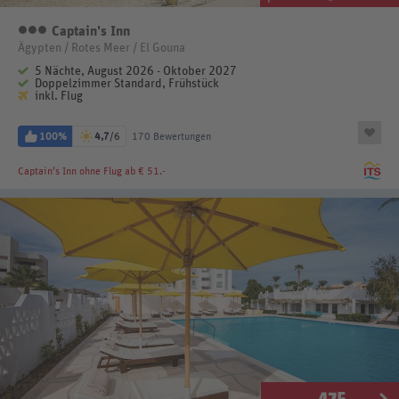
Captain's Inn
3 Sterne
Ägypten / Rotes Meer / El Gouna
5 Nächte, August 2026 - Oktober 2027
Doppelzimmer Standard, Frühstück
inkl. Flug
100%
4,7
/6
170 Bewertungen
Captain's Inn
ohne Flug ab € 51.-