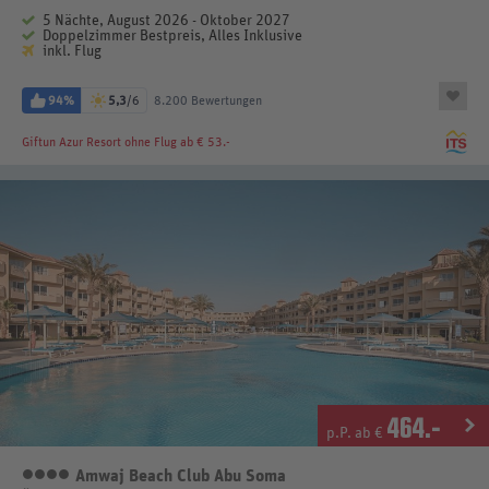
5 Nächte, August 2026 - Oktober 2027
Doppelzimmer Bestpreis, Alles Inklusive
inkl. Flug
94%
5,3
/6
8.200 Bewertungen
Giftun Azur Resort
ohne Flug ab € 53.-
464
.-
p.P. ab €
Amwaj Beach Club Abu Soma
4 Sterne