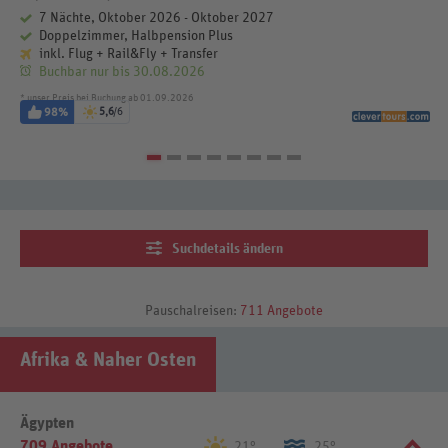
7 Nächte, Oktober 2026 - Oktober 2027
Doppelzimmer, Halbpension Plus
inkl. Flug + Rail&Fly + Transfer
Buchbar nur bis 30.08.2026
* unser Preis bei Buchung ab 01.09.2026
98%
5,6
/6
Suchdetails ändern
Pauschalreisen:
711 Angebote
Afrika & Naher Osten
Ägypten
709 Angebote
21°
25°