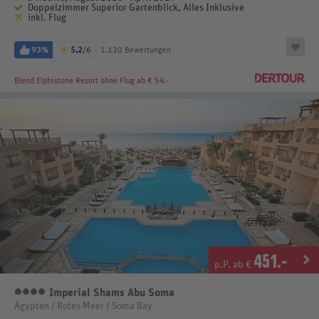
Doppelzimmer Superior Gartenblick, Alles Inklusive
inkl. Flug
93%
5,2
/6
1.130 Bewertungen
Blend Elphistone Resort
ohne Flug ab € 54.-
451
.-
p.P. ab €
Imperial Shams Abu Soma
4 Sterne
Ägypten / Rotes Meer / Soma Bay