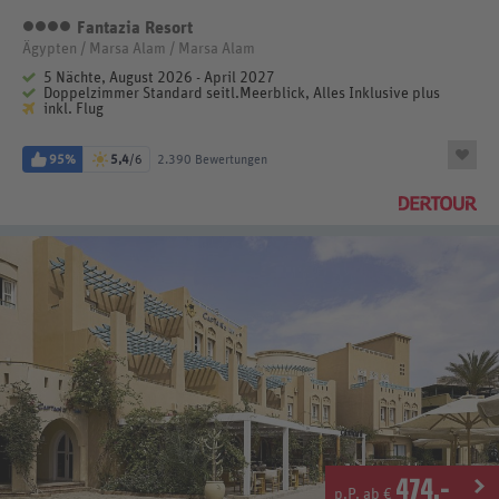
Fantazia Resort
4 Sterne
Ägypten / Marsa Alam / Marsa Alam
5 Nächte, August 2026 - April 2027
Doppelzimmer Standard seitl.Meerblick, Alles Inklusive plus
inkl. Flug
95%
5,4
/6
2.390 Bewertungen
474
.-
p.P. ab €