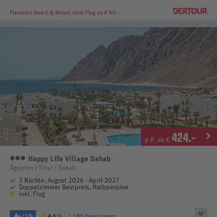
Flamenco Beach & Resort
ohne Flug ab € 60.-
424
.-
p.P. ab €
Happy Life Village Dahab
3 Sterne
Ägypten / Sinai / Dahab
5 Nächte, August 2026 - April 2027
Doppelzimmer Bestpreis, Halbpension
inkl. Flug
75%
4,6
/6
1.589 Bewertungen