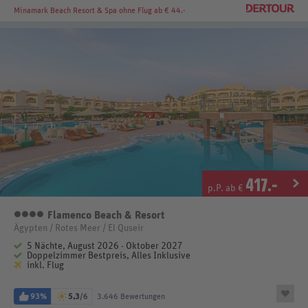
Minamark Beach Resort & Spa
ohne Flug ab € 44.-
417
.-
p.P. ab €
Flamenco Beach & Resort
4 Sterne
Ägypten / Rotes Meer / El Quseir
5 Nächte, August 2026 - Oktober 2027
Doppelzimmer Bestpreis, Alles Inklusive
inkl. Flug
93%
5,3
/6
3.646 Bewertungen