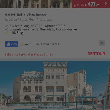
477
.-
p.P. ab €
Bella Vista Resort
4 Sterne
Ägypten / Rotes Meer / Hurghada
5 Nächte, August 2026 - Oktober 2027
Doppelzimmer seitl. Meerblick, Alles Inklusive
inkl. Flug
90%
5,2
/6
2.651 Bewertungen
Bella Vista Resort
ohne Flug ab € 143.-