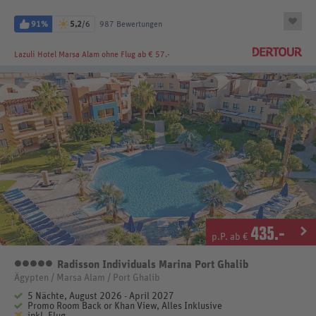
91%
5,2
/6
987 Bewertungen
Lazuli Hotel Marsa Alam
ohne Flug ab € 57.-
435
.-
p.P. ab €
Radisson Individuals Marina Port Ghalib
5 Sterne
Ägypten / Marsa Alam / Port Ghalib
5 Nächte, August 2026 - April 2027
Promo Room Back or Khan View, Alles Inklusive
inkl. Flug