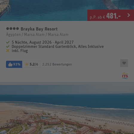
481
.-
p.P. ab €
Brayka Bay Resort
4 Sterne
Ägypten / Marsa Alam / Marsa Alam
5 Nächte, August 2026 - April 2027
Doppelzimmer Standard Gartenblick, Alles Inklusive
inkl. Flug
93%
5,2
/6
2.252 Bewertungen