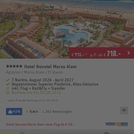
718
.-
919.-
€
*
p.P. ab €
Hotel Novotel Marsa Alam
5 Sterne
Ägypten / Marsa Alam / El Quesir
7 Nächte, August 2026 - April 2027
Doppelzimmer Superior Poolblick, Alles Inklusive
inkl. Flug + Rail&Fly + Transfer
Buchbar nur bis 30.10.2026
* unser Preis bei Buchung ab 01.09.2026
92%
5,4
/6
1.363 Bewertungen
Hotel Novotel Marsa Alam
ohne Flug ab € 58.-