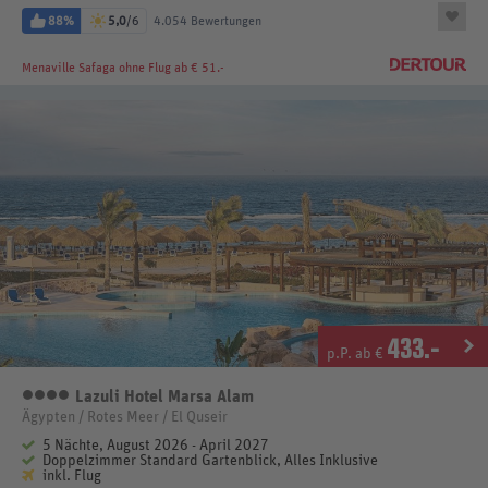
88%
5,0
/6
4.054 Bewertungen
Menaville Safaga
ohne Flug ab € 51.-
433
.-
p.P. ab €
Lazuli Hotel Marsa Alam
4 Sterne
Ägypten / Rotes Meer / El Quseir
5 Nächte, August 2026 - April 2027
Doppelzimmer Standard Gartenblick, Alles Inklusive
inkl. Flug