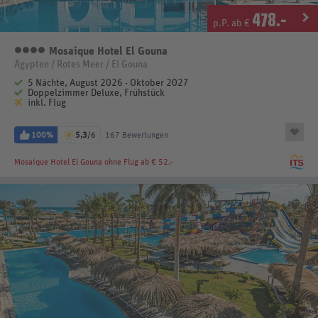
478
.-
p.P. ab €
Mosaique Hotel El Gouna
4 Sterne
Ägypten / Rotes Meer / El Gouna
5 Nächte, August 2026 - Oktober 2027
Doppelzimmer Deluxe, Frühstück
inkl. Flug
100%
5,3
/6
167 Bewertungen
Mosaique Hotel El Gouna
ohne Flug ab € 52.-