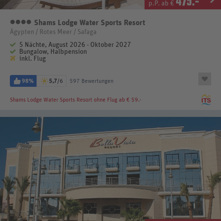
475
.-
p.P. ab €
Shams Lodge Water Sports Resort
4 Sterne
Ägypten / Rotes Meer / Safaga
5 Nächte, August 2026 - Oktober 2027
Bungalow, Halbpension
inkl. Flug
98%
5,7
/6
597 Bewertungen
Shams Lodge Water Sports Resort
ohne Flug ab € 59.-