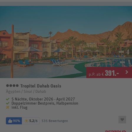
391
.-
p.P. ab €
Tropitel Dahab Oasis
4 Sterne
Ägypten / Sinai / Dahab
5 Nächte, Oktober 2026 - April 2027
Doppelzimmer Bestpreis, Halbpension
inkl. Flug
90%
5,2
/6
535 Bewertungen