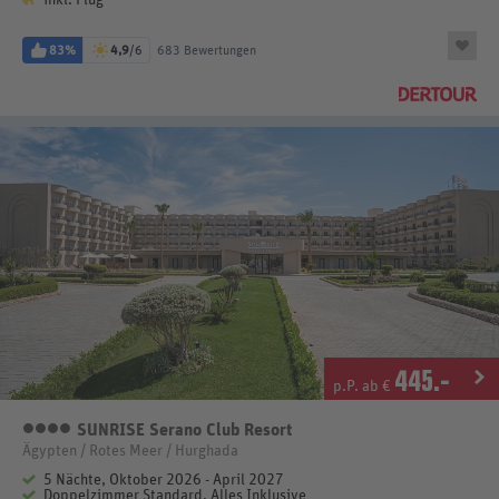
83%
4,9
/6
683 Bewertungen
445
.-
p.P. ab €
SUNRISE Serano Club Resort
4 Sterne
Ägypten / Rotes Meer / Hurghada
5 Nächte, Oktober 2026 - April 2027
Doppelzimmer Standard, Alles Inklusive