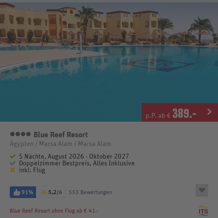
389
.-
p.P. ab €
Blue Reef Resort
4 Sterne
Ägypten / Marsa Alam / Marsa Alam
5 Nächte, August 2026 - Oktober 2027
Doppelzimmer Bestpreis, Alles Inklusive
inkl. Flug
91%
5,2
/6
553 Bewertungen
Blue Reef Resort
ohne Flug ab € 41.-