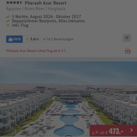
Pharaoh Azur Resort
4,5 Sterne
Ägypten / Rotes Meer / Hurghada
5 Nächte, August 2026 - Oktober 2027
Doppelzimmer Bestpreis, Alles Inklusive
inkl. Flug
96%
5,4
/6
4.761 Bewertungen
Pharaoh Azur Resort
ohne Flug ab € 57.-
473
.-
p.P. ab €