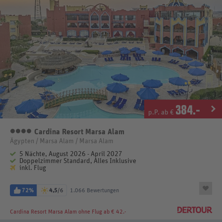
384
.-
p.P. ab €
Cardina Resort Marsa Alam
4 Sterne
Ägypten / Marsa Alam / Marsa Alam
5 Nächte, August 2026 - April 2027
Doppelzimmer Standard, Alles Inklusive
inkl. Flug
72%
4,5
/6
1.066 Bewertungen
Cardina Resort Marsa Alam
ohne Flug ab € 42.-