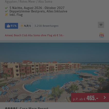
Ägypten / Rotes Meer / Abu Soma
5 Nächte, August 2026 - Oktober 2027
Doppelzimmer Bestpreis, Alles Inklusive
inkl. Flug
91%
4,9
/6
3.258 Bewertungen
Amwaj Beach Club Abu Soma
ohne Flug ab € 56.-
465
.-
p.P. ab €
Casa Mare Resort
4,5 Sterne