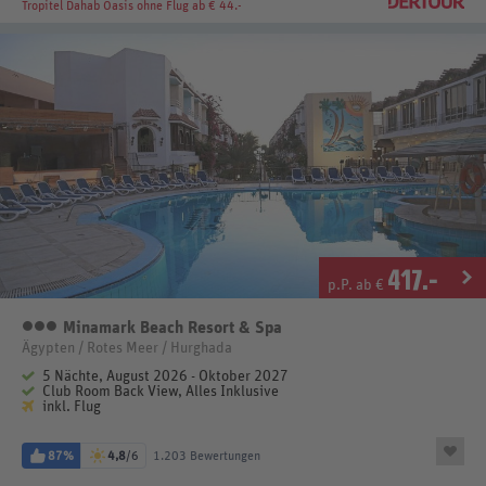
Tropitel Dahab Oasis
ohne Flug ab € 44.-
417
.-
p.P. ab €
Minamark Beach Resort & Spa
3 Sterne
Ägypten / Rotes Meer / Hurghada
5 Nächte, August 2026 - Oktober 2027
Club Room Back View, Alles Inklusive
inkl. Flug
87%
4,8
/6
1.203 Bewertungen