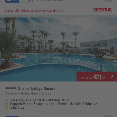
Happy Life Village Dahab
ohne Flug ab € 40.-
427
.-
p.P. ab €
Shams Safaga Resort
4 Sterne
Ägypten / Rotes Meer / Safaga
5 Nächte, August 2026 - Oktober 2027
Doppelzimmer Bestpreis seitl. Meerblick, Alles Inklusive
inkl. Flug