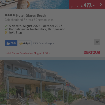
477
.-
p.P. ab €
Hotel Glaros Beach
4 Sterne
Griechenland / Kreta / Chersonissos
5 Nächte, August 2026 - Oktober 2027
Doppelzimmer Gartenblick, Halbpension
inkl. Flug
76%
4,4
/6
725 Bewertungen
Hotel Glaros Beach
ohne Flug ab € 52.-