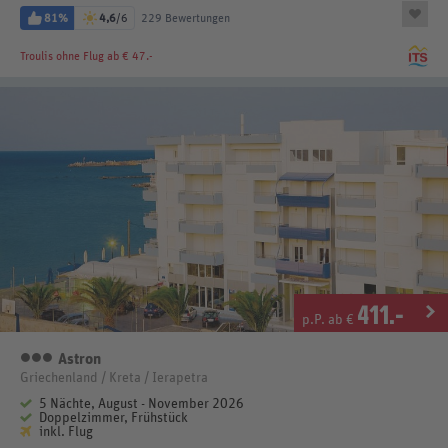
81%
4,6
/6
229 Bewertungen
Troulis
ohne Flug ab € 47.-
411
.-
p.P. ab €
Astron
3 Sterne
Griechenland / Kreta / Ierapetra
5 Nächte, August - November 2026
Doppelzimmer, Frühstück
inkl. Flug