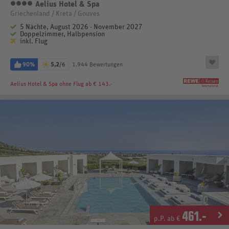
Aelius Hotel & Spa
4 Sterne
Griechenland / Kreta / Gouves
5 Nächte, August 2026 - November 2027
Doppelzimmer, Halbpension
inkl. Flug
90%
5,2
/6
1.944 Bewertungen
Aelius Hotel & Spa
ohne Flug ab € 143.-
461
.-
p.P. ab €