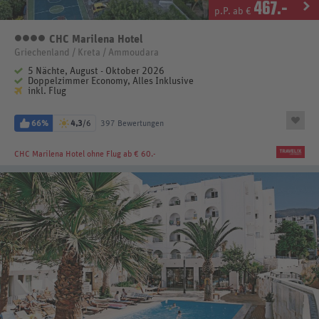
467
.-
p.P. ab €
CHC Marilena Hotel
4 Sterne
Griechenland / Kreta / Ammoudara
5 Nächte, August - Oktober 2026
Doppelzimmer Economy, Alles Inklusive
inkl. Flug
66%
4,3
/6
397 Bewertungen
CHC Marilena Hotel
ohne Flug ab € 60.-