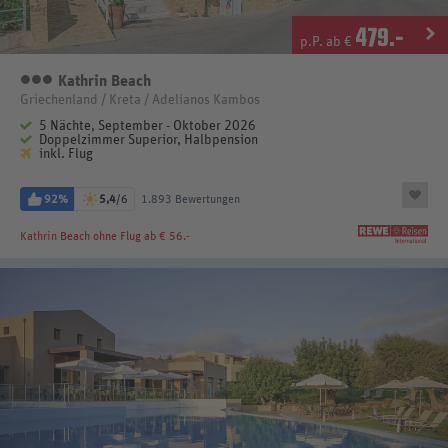
479
.-
p.P. ab €
Kathrin Beach
3 Sterne
Griechenland / Kreta / Adelianos Kambos
5 Nächte, September - Oktober 2026
Doppelzimmer Superior, Halbpension
inkl. Flug
92%
5,4
/6
1.893 Bewertungen
Kathrin Beach
ohne Flug ab € 56.-