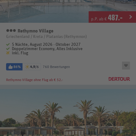
487
.-
p.P. ab €
Rethymno Village
3 Sterne
Griechenland / Kreta / Platanias (Rethymnon)
5 Nächte, August 2026 - Oktober 2027
Doppelzimmer Economy, Alles Inklusive
inkl. Flug
86%
4,9
/6
760 Bewertungen
Rethymno Village
ohne Flug ab € 52.-