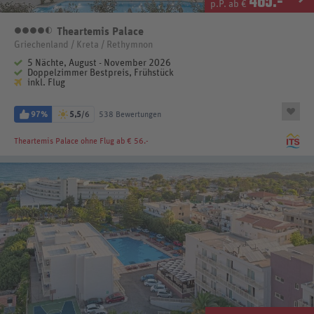
465
.-
p.P. ab €
Theartemis Palace
4,5 Sterne
Griechenland / Kreta / Rethymnon
5 Nächte, August - November 2026
Doppelzimmer Bestpreis, Frühstück
inkl. Flug
97%
5,5
/6
538 Bewertungen
Theartemis Palace
ohne Flug ab € 56.-