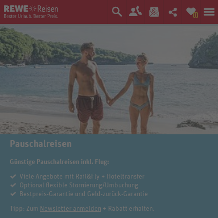
0
Pauschalreisen
Günstige Pauschalreisen inkl. Flug:
Viele Angebote mit Rail&Fly + Hoteltransfer
Optional flexible Stornierung/Umbuchung
Bestpreis-Garantie und Geld-zurück-Garantie
Tipp: Zum
Newsletter anmelden
+ Rabatt erhalten.