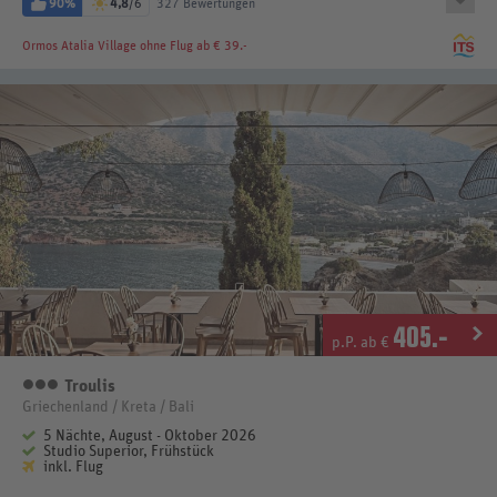
90%
4,8
/6
327 Bewertungen
Ormos Atalia Village
ohne Flug ab € 39.-
405
.-
p.P. ab €
Troulis
3 Sterne
Griechenland / Kreta / Bali
5 Nächte, August - Oktober 2026
Studio Superior, Frühstück
inkl. Flug