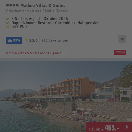
Matheo Villas & Suites
4 Sterne
Griechenland / Kreta / Mália (Kreta)
5 Nächte, August - Oktober 2026
Doppelzimmer Bestpreis Gartenblick, Halbpension
inkl. Flug
93%
5,5
/6
982 Bewertungen
Matheo Villas & Suites
ohne Flug ab € 58.-
463
.-
p.P. ab €