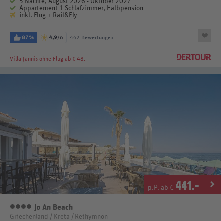
5 Nächte, August 2026 - Oktober 2027
Appartement 1 Schlafzimmer, Halbpension
inkl. Flug + Rail&Fly
87%
4,9
/6
462 Bewertungen
Villa Jannis
ohne Flug ab € 48.-
441
.-
p.P. ab €
Jo An Beach
4 Sterne
Griechenland / Kreta / Rethymnon