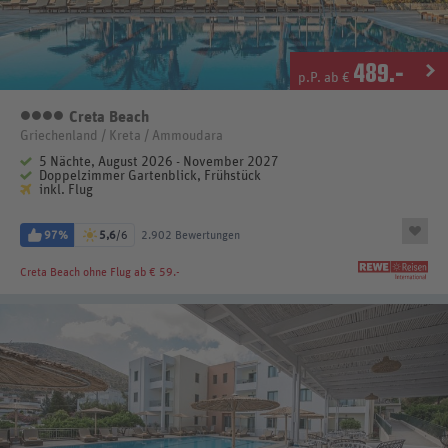
489
.-
p.P. ab €
Creta Beach
4 Sterne
Griechenland / Kreta / Ammoudara
5 Nächte, August 2026 - November 2027
Doppelzimmer Gartenblick, Frühstück
inkl. Flug
97%
5,6
/6
2.902 Bewertungen
Creta Beach
ohne Flug ab € 59.-