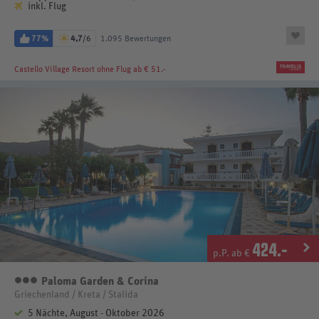
inkl. Flug
77%
4,7
/6
1.095 Bewertungen
Castello Village Resort
ohne Flug ab € 51.-
424
.-
p.P. ab €
Paloma Garden & Corina
3 Sterne
Griechenland / Kreta / Stalida
5 Nächte, August - Oktober 2026