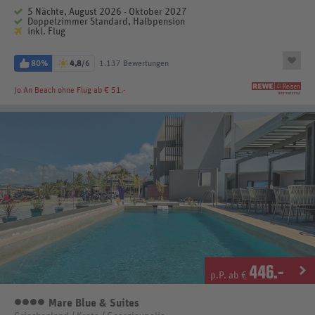
5 Nächte, August 2026 - Oktober 2027
Doppelzimmer Standard, Halbpension
inkl. Flug
80%
4,8
/6
1.137 Bewertungen
Jo An Beach
ohne Flug ab € 51.-
446
.-
p.P. ab €
Mare Blue & Suites
4 Sterne