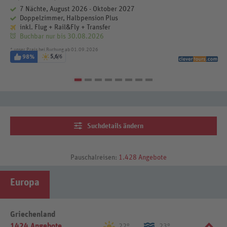
7 Nächte, August 2026 - Oktober 2027
Doppelzimmer, Halbpension Plus
inkl. Flug + Rail&Fly + Transfer
Buchbar nur bis 30.08.2026
* unser Preis bei Buchung ab 01.09.2026
98%
5,6
/6
Suchdetails ändern
Pauschalreisen:
1.428 Angebote
Europa
Griechenland
1424 Angebote
22°
23°