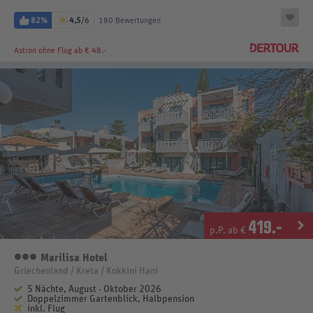
82%
4,5
/6
180 Bewertungen
Astron
ohne Flug ab € 48.-
419
.-
p.P. ab €
Marilisa Hotel
3 Sterne
Griechenland / Kreta / Kokkini Hani
5 Nächte, August - Oktober 2026
Doppelzimmer Gartenblick, Halbpension
inkl. Flug