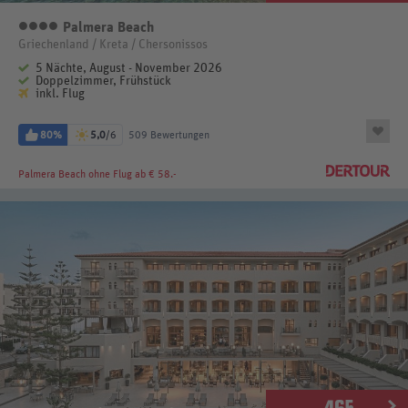
Palmera Beach
4 Sterne
Griechenland / Kreta / Chersonissos
5 Nächte, August - November 2026
Doppelzimmer, Frühstück
inkl. Flug
80%
5,0
/6
509 Bewertungen
Palmera Beach
ohne Flug ab € 58.-