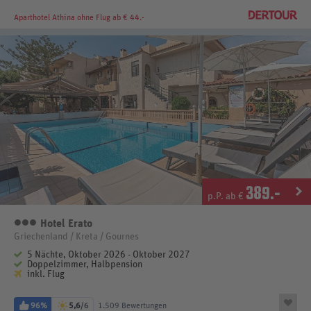
Aparthotel Athina
ohne Flug ab € 44.-
389
.-
p.P. ab €
Hotel Erato
3 Sterne
Griechenland / Kreta / Gournes
5 Nächte, Oktober 2026 - Oktober 2027
Doppelzimmer, Halbpension
inkl. Flug
96%
5,6
/6
1.509 Bewertungen