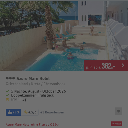
362
.-
p.P. ab €
Azure Mare Hotel
3 Sterne
Griechenland / Kreta / Chersonissos
5 Nächte, August - Oktober 2026
Doppelzimmer, Frühstück
inkl. Flug
78%
4,5
/6
41 Bewertungen
Azure Mare Hotel
ohne Flug ab € 39.-