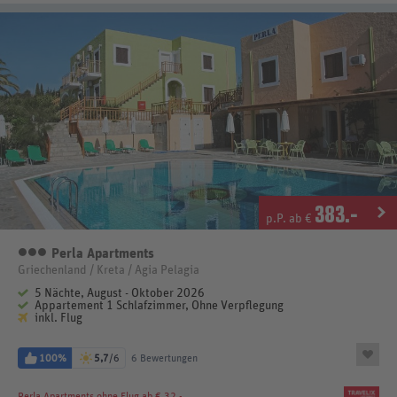
383
.-
p.P. ab €
Perla Apartments
3 Sterne
Griechenland / Kreta / Agia Pelagia
5 Nächte, August - Oktober 2026
Appartement 1 Schlafzimmer, Ohne Verpflegung
inkl. Flug
100%
5,7
/6
6 Bewertungen
Perla Apartments
ohne Flug ab € 32.-