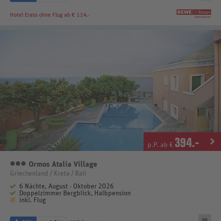
Hotel Erato
ohne Flug ab € 114.-
394
.-
p.P. ab €
Ormos Atalia Village
3 Sterne
Griechenland / Kreta / Bali
6 Nächte, August - Oktober 2026
Doppelzimmer Bergblick, Halbpension
inkl. Flug