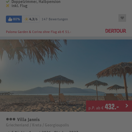
Doppelzimmer, Halbpension
inkl. Flug
80%
4,3
/6
147 Bewertungen
Paloma Garden & Corina
ohne Flug ab € 51.-
432
.-
p.P. ab €
Villa Jannis
3 Sterne
Griechenland / Kreta / Georgioupolis