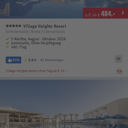
484
.-
p.P. ab €
Village Heights Resort
5 Sterne
Griechenland / Kreta / Chersonissos
5 Nächte, August - Oktober 2026
Juniorsuite, Ohne Verpflegung
inkl. Flug
83%
5,3
/6
85 Bewertungen
Village Heights Resort
ohne Flug ab € 52.-