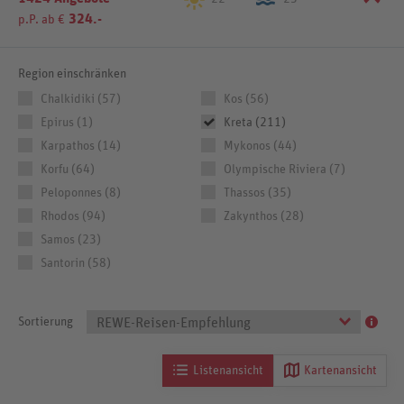
324.-
p.P. ab €
Region einschränken
Chalkidiki (57)
Kos (56)
Epirus (1)
Kreta (211)
Karpathos (14)
Mykonos (44)
Korfu (64)
Olympische Riviera (7)
Peloponnes (8)
Thassos (35)
Rhodos (94)
Zakynthos (28)
Samos (23)
Santorin (58)
Sortierung
REWE-Reisen-Empfehlung
Listenansicht
Kartenansicht