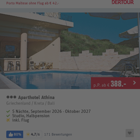
Porto Maltese
ohne Flug ab € 42.-
388
.-
p.P. ab €
Aparthotel Athina
3 Sterne
Griechenland / Kreta / Bali
5 Nächte, September 2026 - Oktober 2027
Studio, Halbpension
inkl. Flug
80%
4,7
/6
171 Bewertungen