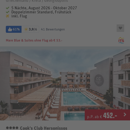
Griechenland / Kreta / Georgioupolis
5 Nächte, August 2026 - Oktober 2027
Doppelzimmer Standard, Frühstück
inkl. Flug
61%
3,9
/6
41 Bewertungen
Mare Blue & Suites
ohne Flug ab € 53.-
452
.-
p.P. ab €
Cook's Club Hersonissos
4 Sterne