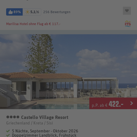
89%
5,1
/6
256 Bewertungen
Marilisa Hotel
ohne Flug ab € 117.-
422
.-
p.P. ab €
Castello Village Resort
4 Sterne
Griechenland / Kreta / Sisi
5 Nächte, September - Oktober 2026
Doppelzimmer Landblick, Frühstück