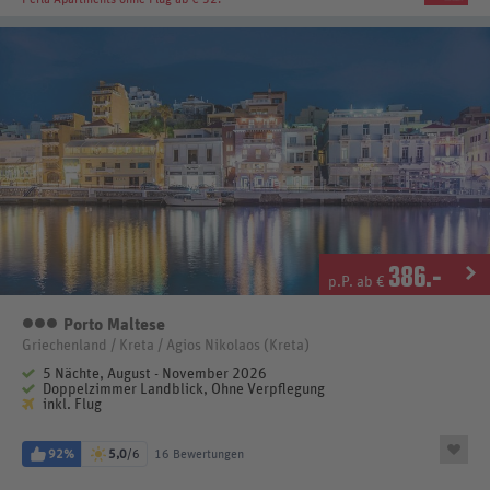
386
.-
p.P. ab €
Porto Maltese
3 Sterne
Griechenland / Kreta / Agios Nikolaos (Kreta)
5 Nächte, August - November 2026
Doppelzimmer Landblick, Ohne Verpflegung
inkl. Flug
92%
5,0
/6
16 Bewertungen