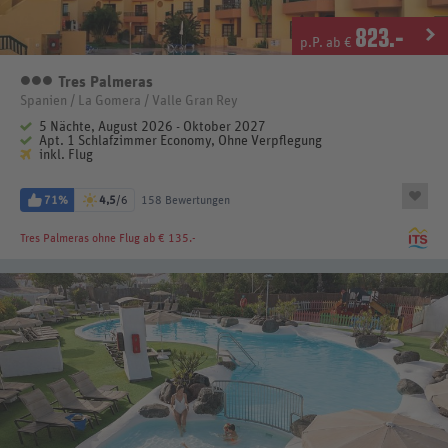
823
.-
p.P. ab €
Tres Palmeras
3 Sterne
Spanien / La Gomera / Valle Gran Rey
5 Nächte, August 2026 - Oktober 2027
Apt. 1 Schlafzimmer Economy, Ohne Verpflegung
inkl. Flug
71%
4,5
/6
158 Bewertungen
Tres Palmeras
ohne Flug ab € 135.-