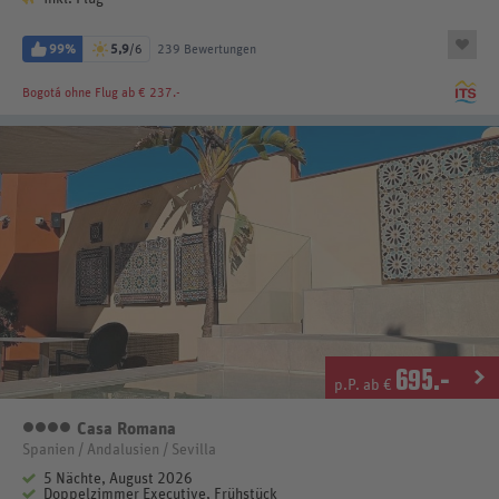
99%
5,9
/6
239 Bewertungen
Bogotá
ohne Flug ab € 237.-
695
.-
p.P. ab €
Casa Romana
4 Sterne
Spanien / Andalusien / Sevilla
5 Nächte, August 2026
Doppelzimmer Executive, Frühstück