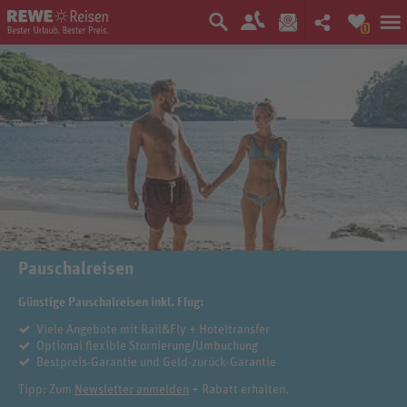
0
Pauschalreisen
Günstige Pauschalreisen inkl. Flug:
Viele Angebote mit Rail&Fly + Hoteltransfer
Optional flexible Stornierung/Umbuchung
Bestpreis-Garantie und Geld-zurück-Garantie
Tipp: Zum
Newsletter anmelden
+ Rabatt erhalten.