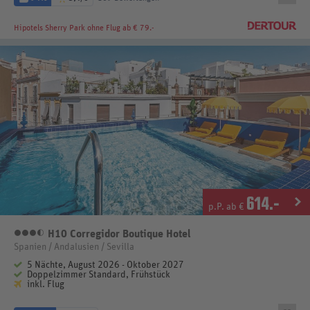
Hipotels Sherry Park
ohne Flug ab € 79.-
614
.-
p.P. ab €
H10 Corregidor Boutique Hotel
3,5 Sterne
Spanien / Andalusien / Sevilla
5 Nächte, August 2026 - Oktober 2027
Doppelzimmer Standard, Frühstück
inkl. Flug