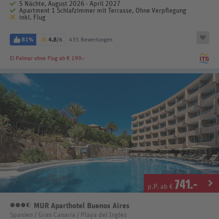
5 Nächte, August 2026 - April 2027
Apartment 1 Schlafzimmer mit Terrasse, Ohne Verpflegung
inkl. Flug
81%
4,8
/6
435 Bewertungen
El Palmar
ohne Flug ab € 199.-
741
.-
p.P. ab €
MUR Aparthotel Buenos Aires
3,5 Sterne
Spanien / Gran Canaria / Playa del Ingles