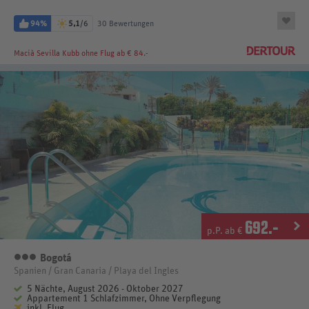
94%
5,1
/6
30 Bewertungen
Macià Sevilla Kubb
ohne Flug ab € 84.-
692
.-
p.P. ab €
Bogotá
3 Sterne
Spanien / Gran Canaria / Playa del Ingles
5 Nächte, August 2026 - Oktober 2027
Appartement 1 Schlafzimmer, Ohne Verpflegung
inkl. Flug