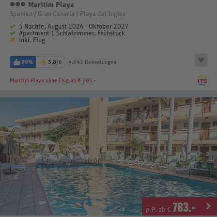
Maritim Playa
3 Sterne
Spanien / Gran Canaria / Playa del Ingles
5 Nächte, August 2026 - Oktober 2027
Apartment 1 Schlafzimmer, Frühstück
inkl. Flug
99%
5,8
/6
4.643 Bewertungen
Maritim Playa
ohne Flug ab € 205.-
783
.-
p.P. ab €