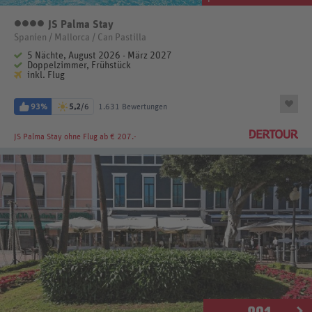
JS Palma Stay
4 Sterne
Spanien / Mallorca / Can Pastilla
5 Nächte, August 2026 - März 2027
Doppelzimmer, Frühstück
inkl. Flug
93%
5,2
/6
1.631 Bewertungen
JS Palma Stay
ohne Flug ab € 207.-