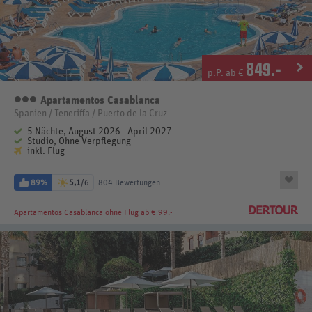
849
.-
p.P. ab €
Apartamentos Casablanca
3 Sterne
Spanien / Teneriffa / Puerto de la Cruz
5 Nächte, August 2026 - April 2027
Studio, Ohne Verpflegung
inkl. Flug
89%
5,1
/6
804 Bewertungen
Apartamentos Casablanca
ohne Flug ab € 99.-