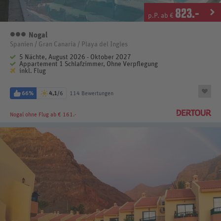
823
.-
p.P. ab €
Nogal
3 Sterne
Spanien / Gran Canaria / Playa del Ingles
5 Nächte, August 2026 - Oktober 2027
Appartement 1 Schlafzimmer, Ohne Verpflegung
inkl. Flug
66%
4,1
/6
114 Bewertungen
Nogal
ohne Flug ab € 161.-