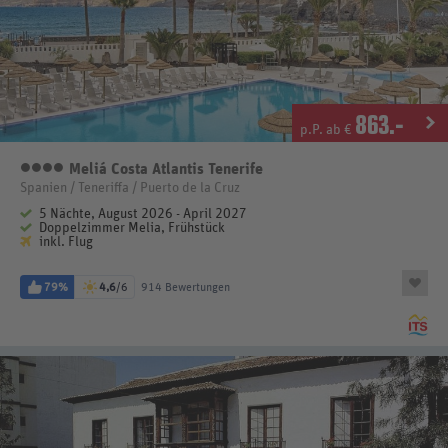
863
.-
p.P. ab €
Meliá Costa Atlantis Tenerife
4 Sterne
Spanien / Teneriffa / Puerto de la Cruz
5 Nächte, August 2026 - April 2027
Doppelzimmer Melia, Frühstück
inkl. Flug
79%
4,6
/6
914 Bewertungen