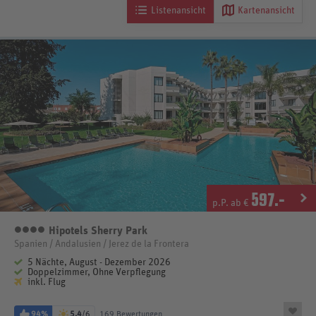
Listenansicht
Kartenansicht
597
.-
p.P. ab €
Hipotels Sherry Park
4 Sterne
Spanien / Andalusien / Jerez de la Frontera
5 Nächte, August - Dezember 2026
Doppelzimmer, Ohne Verpflegung
inkl. Flug
94%
5,4
/6
169 Bewertungen