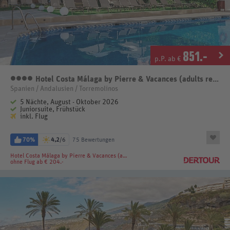
851
.-
p.P. ab €
Hotel Costa Málaga by Pierre & Vacances (adults recommended)
4 Sterne
Spanien / Andalusien / Torremolinos
5 Nächte, August - Oktober 2026
Juniorsuite, Frühstück
inkl. Flug
70%
4,2
/6
75 Bewertungen
Hotel Costa Málaga by Pierre & Vacances (adults recommended)
ohne Flug ab € 204.-