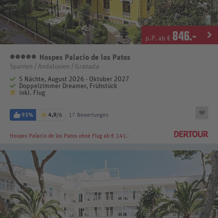
846
.-
p.P. ab €
Hospes Palacio de los Patos
5 Sterne
Spanien / Andalusien / Granada
5 Nächte, August 2026 - Oktober 2027
Doppelzimmer Dreamer, Frühstück
inkl. Flug
93%
4,9
/6
17 Bewertungen
Hospes Palacio de los Patos
ohne Flug ab € 141.-