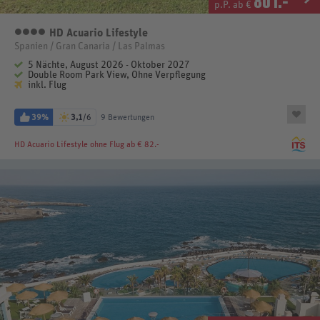
801
.-
p.P. ab €
HD Acuario Lifestyle
4 Sterne
Spanien / Gran Canaria / Las Palmas
5 Nächte, August 2026 - Oktober 2027
Double Room Park View, Ohne Verpflegung
inkl. Flug
39%
3,1
/6
9 Bewertungen
HD Acuario Lifestyle
ohne Flug ab € 82.-