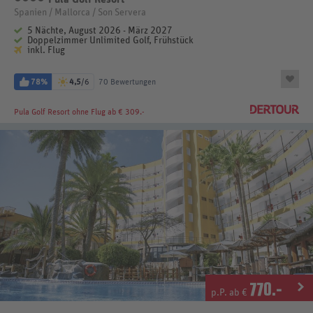
Spanien / Mallorca / Son Servera
5 Nächte, August 2026 - März 2027
Doppelzimmer Unlimited Golf, Frühstück
inkl. Flug
78%
4,5
/6
70 Bewertungen
Pula Golf Resort
ohne Flug ab € 309.-
770
.-
p.P. ab €