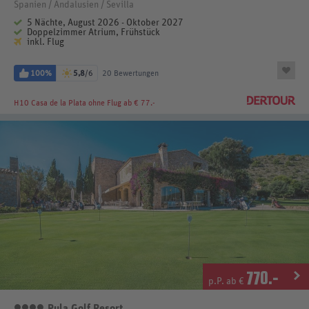
Spanien / Andalusien / Sevilla
5 Nächte, August 2026 - Oktober 2027
Doppelzimmer Atrium, Frühstück
inkl. Flug
100%
5,8
/6
20 Bewertungen
H10 Casa de la Plata
ohne Flug ab € 77.-
770
.-
p.P. ab €
Pula Golf Resort
4 Sterne