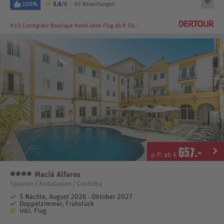
100%
5,6
/6
90 Bewertungen
H10 Corregidor Boutique Hotel
ohne Flug ab € 50.-
657
.-
p.P. ab €
Macià Alfaros
4 Sterne
Spanien / Andalusien / Cordoba
5 Nächte, August 2026 - Oktober 2027
Doppelzimmer, Frühstück
inkl. Flug