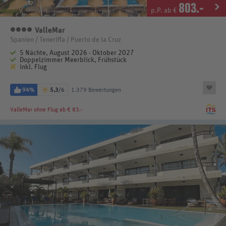
803
.-
p.P. ab €
ValleMar
4 Sterne
Spanien / Teneriffa / Puerto de la Cruz
5 Nächte, August 2026 - Oktober 2027
Doppelzimmer Meerblick, Frühstück
inkl. Flug
94%
5,3
/6
1.379 Bewertungen
ValleMar
ohne Flug ab € 83.-