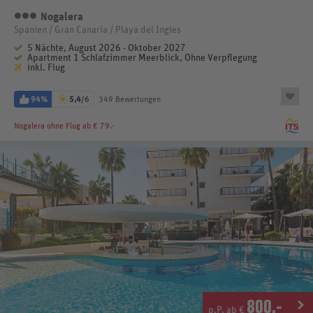
Nogalera
3 Sterne
Spanien / Gran Canaria / Playa del Ingles
5 Nächte, August 2026 - Oktober 2027
Apartment 1 Schlafzimmer Meerblick, Ohne Verpflegung
inkl. Flug
94%
5,4
/6
349 Bewertungen
Nogalera
ohne Flug ab € 79.-
800
.-
p.P. ab €