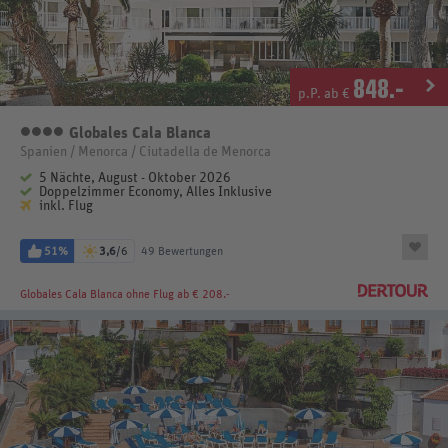
848
.-
p.P. ab €
Globales Cala Blanca
4 Sterne
Spanien / Menorca / Ciutadella de Menorca
5 Nächte, August - Oktober 2026
Doppelzimmer Economy, Alles Inklusive
inkl. Flug
51%
3,6
/6
49 Bewertungen
Globales Cala Blanca
ohne Flug ab € 208.-