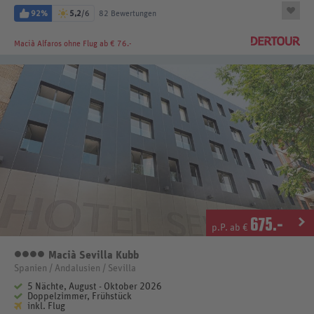
92%
5,2
/6
82 Bewertungen
Macià Alfaros
ohne Flug ab € 76.-
675
.-
p.P. ab €
Macià Sevilla Kubb
4 Sterne
Spanien / Andalusien / Sevilla
5 Nächte, August - Oktober 2026
Doppelzimmer, Frühstück
inkl. Flug