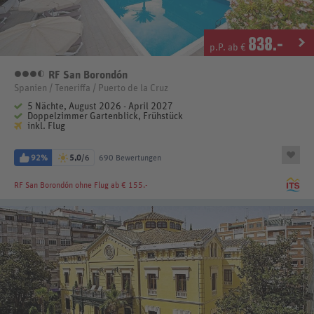
838
.-
p.P. ab €
RF San Borondón
3,5 Sterne
Spanien / Teneriffa / Puerto de la Cruz
5 Nächte, August 2026 - April 2027
Doppelzimmer Gartenblick, Frühstück
inkl. Flug
92%
5,0
/6
690 Bewertungen
RF San Borondón
ohne Flug ab € 155.-