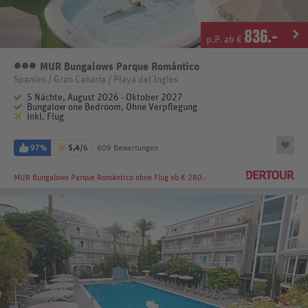
836
.-
p.P. ab €
MUR Bungalows Parque Romántico
3 Sterne
Spanien / Gran Canaria / Playa del Ingles
5 Nächte, August 2026 - Oktober 2027
Bungalow one Bedroom, Ohne Verpflegung
inkl. Flug
97%
5,4
/6
609 Bewertungen
MUR Bungalows Parque Romántico
ohne Flug ab € 280.-