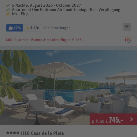
5 Nächte, August 2026 - Oktober 2027
Apartment One Bedroom Air Conditioning, Ohne Verpflegung
inkl. Flug
97%
5,4
/6
223 Bewertungen
MUR Aparthotel Buenos Aires
ohne Flug ab € 165.-
745
.-
p.P. ab €
H10 Casa de la Plata
4 Sterne