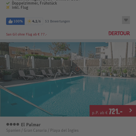
Doppelzimmer, Frühstück
inkl. Flug
100%
4,1
/6
53 Bewertungen
San Gil
ohne Flug ab € 77.-
721
.-
p.P. ab €
El Palmar
4 Sterne
Spanien / Gran Canaria / Playa del Ingles