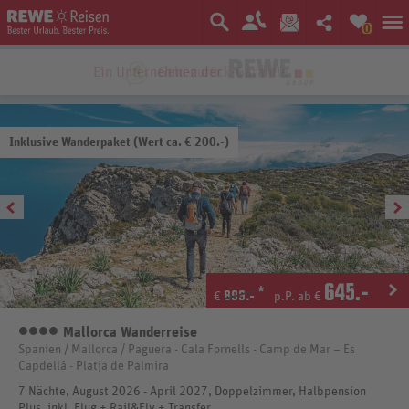
0
Ein Unternehmen der
Inklusive Wanderpaket (Wert ca. € 200.-)
645
.-
*
899.-
€
p.P. ab €
Mallorca Wanderreise
4
Spanien / Mallorca / Paguera - Cala Fornells - Camp de Mar – Es
Capdellá - Platja de Palmira
7 Nächte, August 2026 - April 2027, Doppelzimmer, Halbpension
Plus, inkl. Flug + Rail&Fly + Transfer