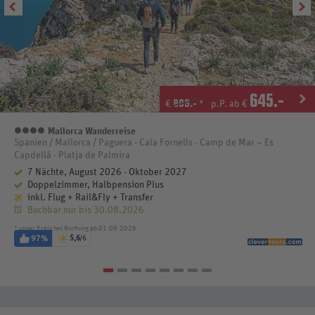
645
.-
899.-
€
*
p.P. ab €
Mallorca Wanderreise
4 Sterne
Spanien / Mallorca / Paguera - Cala Fornells - Camp de Mar – Es
Capdellá - Platja de Palmira
7 Nächte, August 2026 - Oktober 2027
Doppelzimmer, Halbpension Plus
inkl. Flug + Rail&Fly + Transfer
Buchbar nur bis 30.08.2026
* unser Preis bei Buchung ab 01.09.2026
97%
5,6
/6