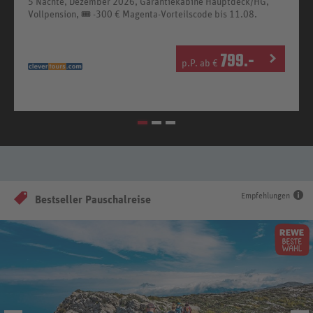
5 Nächte, Dezember 2026, Garantiekabine Hauptdeck/HG,
Vollpension, 🎟️ -300 € Magenta-Vorteilscode bis 11.08.
799
.-
p.P. ab €
Empfehlungen
Bestseller Pauschalreise