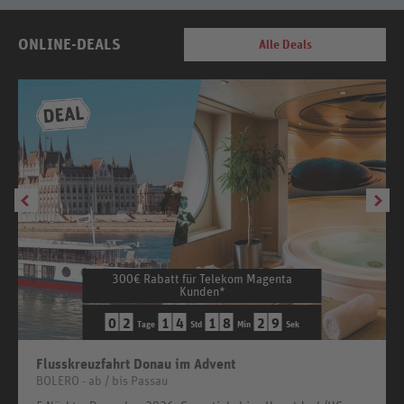
ONLINE-DEALS
Alle Deals
300€ Rabatt für Telekom Magenta
Kunden*
0
2
1
4
1
8
2
8
Tage
Std
Min
Sek
Flusskreuzfahrt Donau im Advent
BOLERO - ab / bis Passau