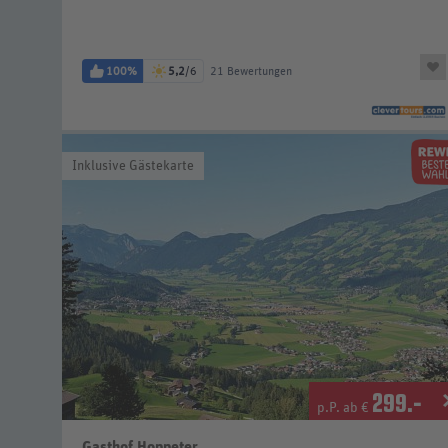
100%
5,2
/6
21 Bewertungen
Inklusive Gästekarte
299
.-
p.P. ab €
Gasthof Hoppeter