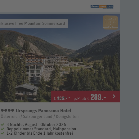
nklusive Free Mountain Sommercard
289
.-
299.-
€
*
p.P. ab €
Ursprungs Panorama Hotel
4 Sterne
Österreich / Salzburger Land / Königsleiten
3 Nächte, August - Oktober 2026
Doppelzimmer Standard, Halbpension
1-2 Kinder bis Ende 1 Jahr kostenfrei