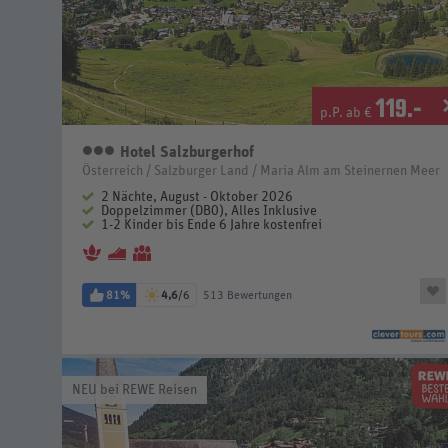
119
.-
p.P. ab €
Hotel Salzburgerhof
3 Sterne
Österreich / Salzburger Land / Maria Alm am Steinernen Meer
2 Nächte, August - Oktober 2026
Doppelzimmer (DB0), Alles Inklusive
1-2 Kinder bis Ende 6 Jahre kostenfrei
81%
4,6
/6
513 Bewertungen
NEU bei REWE Reisen