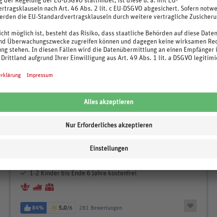
Inklusive Zell am See-Kaprun Sommerkarte
N
249
.-
p.P. ab €
Hotel Pinzgauerhof
Österreich / Salzburger Land / Zell am See
3 Nächte, August - September 2026
Doppelzimmer (DB01), Verpflegung lt. Ausschreibung
1-2 Kinder bis Ende 6 Jahre kostenfrei
84%
5,0
/6
281 Bewertungen