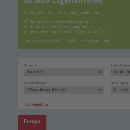
Urlaub Eigenanreise
Hotels und Unterkünfte mit individueller Anreise:
Nahegelegene Reiseziele in Europa
Optional flexible Stornierung/Umbuchung
Bestpreis-Garantie und Geld-zurück-Garantie
Tipp: Zum
Newsletter anmelden
+ Rabatt erhalten.
Reiseziel
Früh. Anreis
Österreich
01.06.2
Reiseteilnehmer
Verpflegung
2 Erwachsene
,
0 Kinder
Beliebig
718 Angebote
Europa