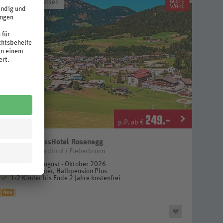
EU bei REWE-Reisen
249
.-
p.P. ab €
Family SchlossHotel Rosenegg
Österreich / Nordtirol / Fieberbrunn
3 Nächte, August - Oktober 2026
Doppelzimmer, Halbpension Plus
1-2 Kinder bis Ende 2 Jahre kostenfrei
Neu