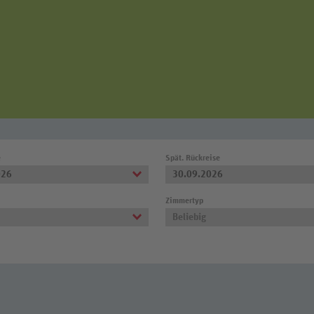
e
Spät. Rückreise
026
30.09.2026
Zimmertyp
Beliebig