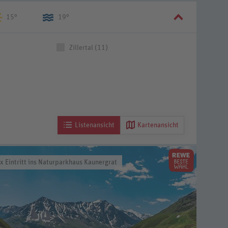
15°
19°
Zillertal (11)
Listenansicht
Kartenansicht
x Eintritt ins Naturparkhaus Kaunergrat