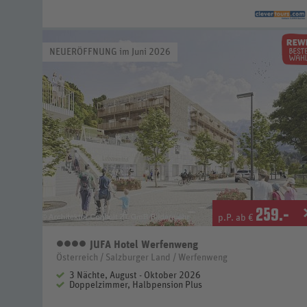
NEUERÖFFNUNG im Juni 2026
259
.-
p.P. ab €
JUFA Hotel Werfenweng
4 Sterne
Österreich / Salzburger Land / Werfenweng
3 Nächte, August - Oktober 2026
Doppelzimmer, Halbpension Plus