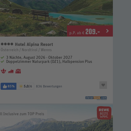
209
.-
p.P. ab €
Hotel Alpina Resort
4 Sterne
Österreich / Nordtirol / Wenns
3 Nächte, August 2026 - Oktober 2027
Doppelzimmer Naturpark (DZ1), Halbpension Plus
85%
5,0
/6
836 Bewertungen
ll Inclusive zum TOP Preis