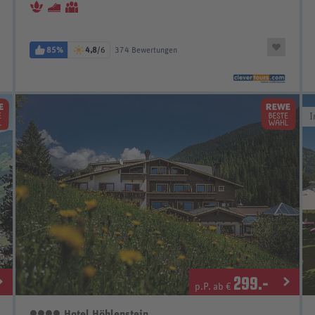
85%
4,8
/6
374 Bewertungen
I
299
.-
p.P. ab €
Hotel Höhlenstein
4 Sterne