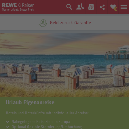
0
Geld-zurück-Garantie
Urlaub Eigenanreise
Hotels und Unterkünfte mit individueller Anreise:
Nahegelegene Reiseziele in Europa
Optional flexible Stornierung/Umbuchung