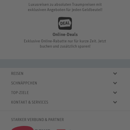
Luxusreisen zu absoluten Traumpreisen mit
exklusiven Angeboten für jeden Geldbeutel!
Online-Deals
Exklusive Online-Rabatte nur für kurze Zeit. Jetzt
buchen und zusätzlich sparen!
REISEN
Eigene Anreise
SCHNÄPPCHEN
Pauschalreisen
Aktuelle Reiseangebote
Städtereisen
TOP-ZIELE
Reiseangebote der Woche
Rundreisen
Urlaub in Deutschland
Online-Deals
KONTAKT & SERVICES
Kreuzfahrten
Urlaub in Österreich
Kurzurlaub bis € 150.-
FAQ
Familienurlaub
Urlaub in Italien
Pauschalreisen bis € 500.-
Servicebereich
Wellnessurlaub
✈
Urlaub in Spanien
STARKER VERBUND & PARTNER
Reisemagazin
Kontaktformular
✈
Urlaub in Bulgarien
% Satte Rabatte
♥ Merkliste