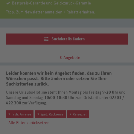
Bestpreis-Garantie und Geld-zurück-Garantie
Tipp: Zum
Newsletter anmelden
+ Rabatt erhalten.
Suchdetails ändern
0 Angebote
Leider konnten wir kein Angebot finden, das zu Ihren
Wünschen passt. Bitte ändern oder setzen Sie Ihre
Suchkriterien zurück.
Unsere Urlaubs-Hotline steht Ihnen Montag bis Freitag
9-20 Uhr
und
Samstag und Sonntag
10:00-18:30
Uhr zum Ortstarif unter
02203 /
422 300
zur Verfügung.
x
x
x
Früh. Anreise
Spät. Rückreise
Reiseziel
Alle Filter zurücksetzen