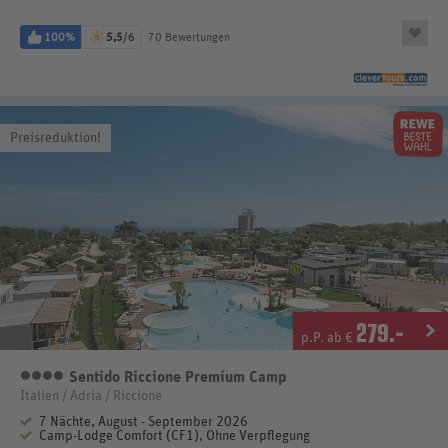
100%
5,5
/6
70 Bewertungen
Preisreduktion!
279
.-
p.P. ab €
Sentido Riccione Premium Camp
4 Sterne
Italien / Adria / Riccione
7 Nächte, August - September 2026
Camp-Lodge Comfort (CF1), Ohne Verpflegung