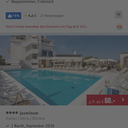
Doppelzimmer, Frühstück
78%
4,2
/6
27 Bewertungen
Torre Cintola Greenblue Sea Emotions
mit Flug ab € 353.-
60
.-
p.P. ab €
Jasminum
4 Sterne
Italien / Adria / Bibione
1 Nacht, September 2026