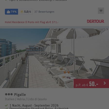
79%
5,0
/6
37 Bewertungen
Hotel Residence Il Porto
mit Flug ab € 371.-
50
.-
p.P. ab €
Pigalle
3 Sterne
Italien / Adria / Lido di Jesolo
1 Nacht, August - September 2026
Doppelzimmer Standard Relax, Frühstück