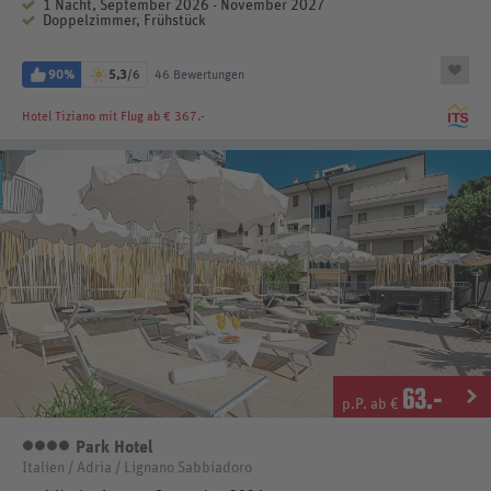
1 Nacht, September 2026 - November 2027
Doppelzimmer, Frühstück
90%
5,3
/6
46 Bewertungen
Hotel Tiziano
mit Flug ab € 367.-
63
.-
p.P. ab €
Park Hotel
4 Sterne
Italien / Adria / Lignano Sabbiadoro