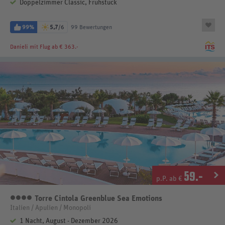
Doppelzimmer Classic, Frühstück
99%
5,7
/6
99 Bewertungen
Danieli
mit Flug ab € 363.-
59
.-
p.P. ab €
Torre Cintola Greenblue Sea Emotions
4 Sterne
Italien / Apulien / Monopoli
1 Nacht, August - Dezember 2026