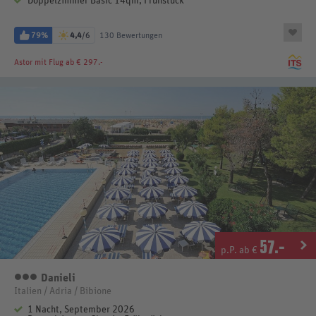
Doppelzimmer Basic 14qm, Frühstück
79%
4,4
/6
130 Bewertungen
Astor
mit Flug ab € 297.-
57
.-
p.P. ab €
Danieli
3 Sterne
Italien / Adria / Bibione
1 Nacht, September 2026