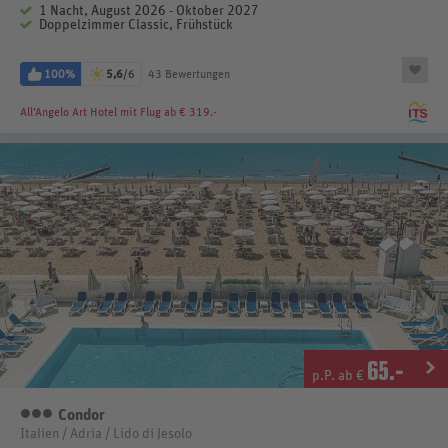
1 Nacht, August 2026 - Oktober 2027
Doppelzimmer Classic, Frühstück
100%
5,6
/6
43 Bewertungen
All’Angelo Art Hotel
mit Flug ab € 319.-
65
.-
p.P. ab €
Condor
3 Sterne
Italien / Adria / Lido di Jesolo