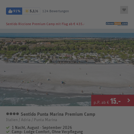
91%
5,1
/6
124 Bewertungen
Sentido Riccione Premium Camp
mit Flug ab € 435.-
15
.-
p.P. ab €
Sentido Punta Marina Premium Camp
4 Sterne
Italien / Adria / Punta Marina
1 Nacht, August - September 2026
Camp- Lodge Comfort, Ohne Verpflegung