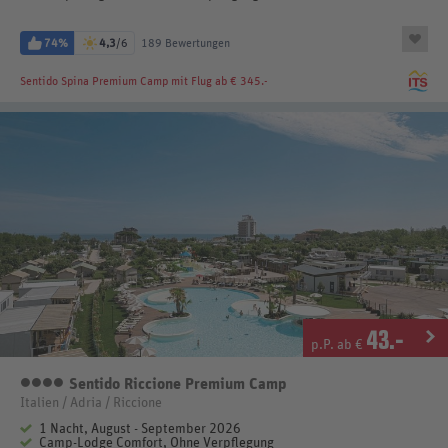
74%
4,3
/6
189 Bewertungen
Sentido Spina Premium Camp
mit Flug ab € 345.-
43
.-
p.P. ab €
Sentido Riccione Premium Camp
4 Sterne
Italien / Adria / Riccione
1 Nacht, August - September 2026
Camp-Lodge Comfort, Ohne Verpflegung