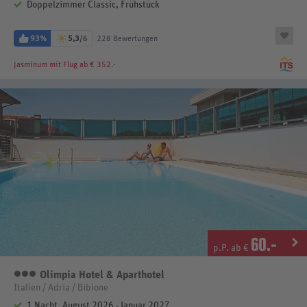
Doppelzimmer Classic, Frühstück
93%
5,3
/6
228 Bewertungen
Jasminum
mit Flug ab € 352.-
60
.-
p.P. ab €
Olimpia Hotel & Aparthotel
3 Sterne
Italien / Adria / Bibione
1 Nacht, August 2026 - Januar 2027