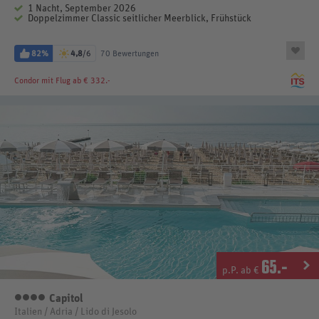
1 Nacht, September 2026
Doppelzimmer Classic seitlicher Meerblick, Frühstück
82%
4,8
/6
70 Bewertungen
Condor
mit Flug ab € 332.-
65
.-
p.P. ab €
Capitol
4 Sterne
Italien / Adria / Lido di Jesolo