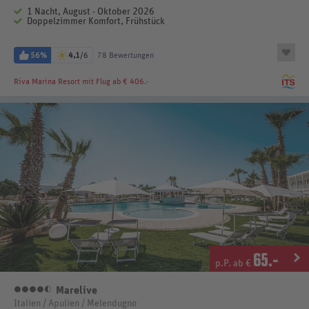
1 Nacht, August - Oktober 2026
Doppelzimmer Komfort, Frühstück
56%
4,1
/6
78 Bewertungen
Riva Marina Resort
mit Flug ab € 406.-
65
.-
p.P. ab €
Marelive
4,5 Sterne
Italien / Apulien / Melendugno