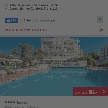
1 Nacht, August - September 2026
Doppelzimmer Comfort, Frühstück
99%
5,5
/6
251 Bewertungen
Medusa Splendid
mit Flug ab € 341.-
66
.-
p.P. ab €
Bembo
4 Sterne
Italien / Adria / Bibione