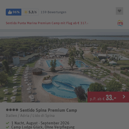
96%
5,3
/6
159 Bewertungen
Sentido Punta Marina Premium Camp
mit Flug ab € 317.-
33
.-
p.P. ab €
Sentido Spina Premium Camp
4 Sterne
Italien / Adria / Lido di Spina
1 Nacht, August - September 2026
Camp Lodge Glück, Ohne Verpflegung