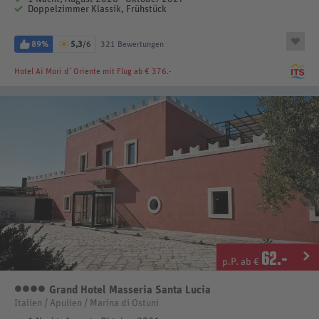
Doppelzimmer Klassik, Frühstück
89%
5,3
/6
321 Bewertungen
Hotel Ai Mori d`Oriente
mit Flug ab € 376.-
62
.-
p.P. ab €
Grand Hotel Masseria Santa Lucia
4 Sterne
Italien / Apulien / Marina di Ostuni