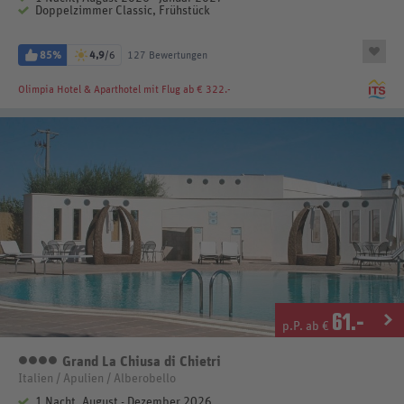
Doppelzimmer Classic, Frühstück
85%
4,9
/6
127 Bewertungen
Olimpia Hotel & Aparthotel
mit Flug ab € 322.-
61
.-
p.P. ab €
Grand La Chiusa di Chietri
4 Sterne
Italien / Apulien / Alberobello
1 Nacht, August - Dezember 2026