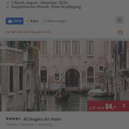
1 Nacht, August - Dezember 2026
Doppelzimmer Klassik, Ohne Verpflegung
100%
6,0
/6
22 Bewertungen
Ca' dell Arte
mit Flug ab € 336.-
64
.-
p.P. ab €
All’Angelo Art Hotel
4,5 Sterne
Italien / Venetien / Venedig