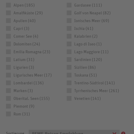
Alpen (185)
Gardasee (111)
Amalfiküste (29)
Golf von Neapel (82)
Apulien (40)
Ionisches Meer (69)
Capri (3)
Ischia (41)
Comer See (4)
Kalabrien (2)
Dolomiten (24)
Lago di Iseo (1)
Emilia Romagna (23)
Lago Maggiore (11)
Latium (31)
Sardinien (120)
Ligurien (3)
Sizilien (86)
Ligurisches Meer (17)
Toskana (51)
Lombardei (136)
Trentino-Südtirol (141)
Marken (3)
Tyrrhenisches Meer (261)
Oberital. Seen (155)
Venetien (141)
Piemont (9)
Rom (31)
Sortierung