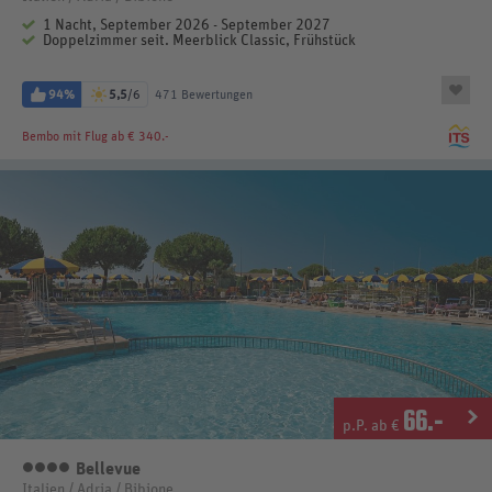
1 Nacht, September 2026 - September 2027
Doppelzimmer seit. Meerblick Classic, Frühstück
94%
5,5
/6
471 Bewertungen
Bembo
mit Flug ab € 340.-
66
.-
p.P. ab €
Bellevue
4 Sterne
Italien / Adria / Bibione