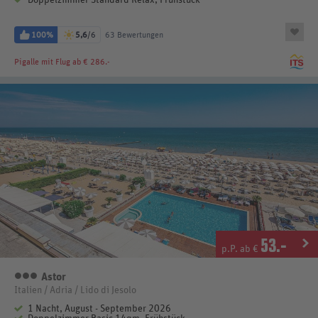
100%
5,6
/6
63 Bewertungen
Pigalle
mit Flug ab € 286.-
53
.-
p.P. ab €
Astor
3 Sterne
Italien / Adria / Lido di Jesolo
1 Nacht, August - September 2026