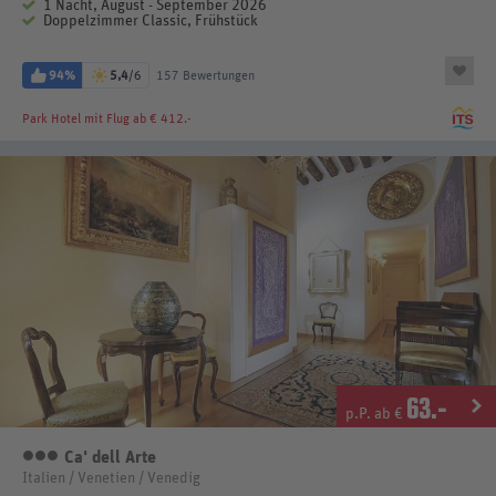
1 Nacht, August - September 2026
Doppelzimmer Classic, Frühstück
94%
5,4
/6
157 Bewertungen
Park Hotel
mit Flug ab € 412.-
63
.-
p.P. ab €
Ca' dell Arte
3 Sterne
Italien / Venetien / Venedig