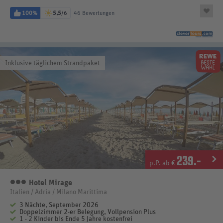
100%
5,5
/6
46 Bewertungen
Inklusive täglichem Strandpaket
239
.-
p.P. ab €
Hotel Mirage
3 Sterne
Italien / Adria / Milano Marittima
3 Nächte, September 2026
Doppelzimmer 2-er Belegung, Vollpension Plus
1 - 2 Kinder bis Ende 5 Jahre kostenfrei