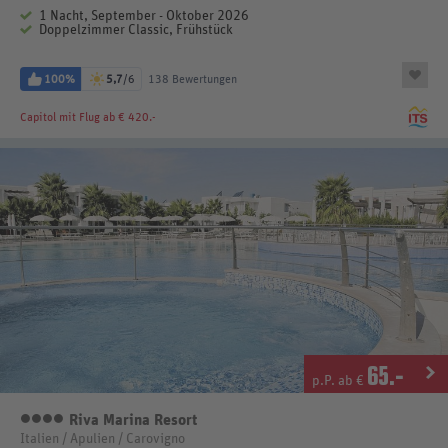
1 Nacht, September - Oktober 2026
Doppelzimmer Classic, Frühstück
100%
5,7
/6
138 Bewertungen
Capitol
mit Flug ab € 420.-
65
.-
p.P. ab €
Riva Marina Resort
4 Sterne
Italien / Apulien / Carovigno