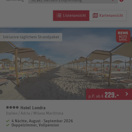
REWE-Reisen-Empfehlung
Listenansicht
Kartenansicht
Inklusive täglichem Strandpaket
229
.-
p.P. ab €
Hotel Londra
4 Sterne
Italien / Adria / Milano Marittima
4 Nächte, August - September 2026
Doppelzimmer, Vollpension