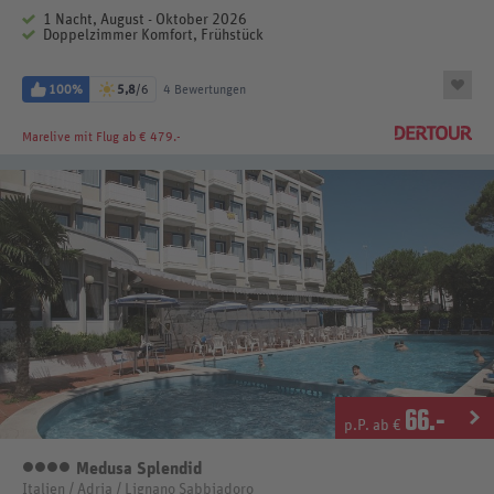
1 Nacht, August - Oktober 2026
Doppelzimmer Komfort, Frühstück
100%
5,8
/6
4 Bewertungen
Marelive
mit Flug ab € 479.-
66
.-
p.P. ab €
Medusa Splendid
4 Sterne
Italien / Adria / Lignano Sabbiadoro