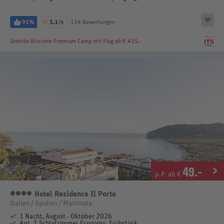
91%
5,1
/6
124 Bewertungen
Sentido Riccione Premium Camp
mit Flug ab € 435.-
49
.-
p.P. ab €
Hotel Residence Il Porto
4 Sterne
Italien / Apulien / Mattinata
1 Nacht, August - Oktober 2026
Apt. 1 Schlafzimmer Economy, Frühstück