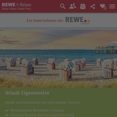
0
Ein Unternehmen der
Bestpreis-Garantie
Urlaub Eigenanreise
Hotels und Unterkünfte mit individueller Anreise:
Nahegelegene Reiseziele in Europa
Optional flexible Stornierung/Umbuchung