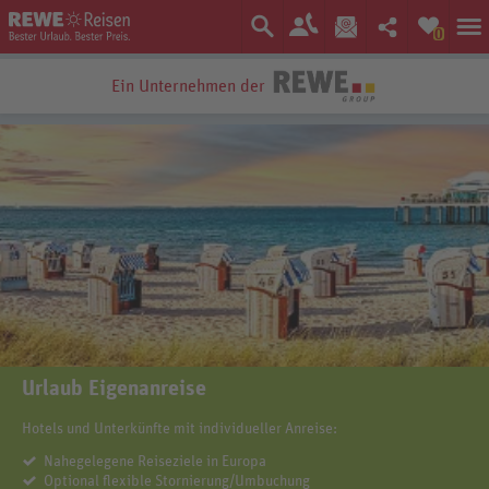
0
Ein Unternehmen der
Bestpreis-Garantie
Urlaub Eigenanreise
Hotels und Unterkünfte mit individueller Anreise:
Nahegelegene Reiseziele in Europa
Optional flexible Stornierung/Umbuchung