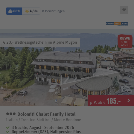
66%
4,3
/6
8 Bewertungen
€ 20.- Wellnessgutschein im Alpine Mugon
185
.-
p.P. ab €
Dolomiti Chalet Family Hotel
3 Sterne
Italien / Trentino-Südtirol / Monte Bondone
3 Nächte, August - September 2026
Doppelzimmer (DZ3), Halbpension Plus