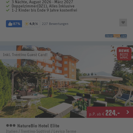
3 Nächte, August 2026 - März 2027
Doppelzimmer(DZ1), Alles Inklusive
1-2 Kinder bis Ende 9 Jahre kostenfrei
87%
4,9
/6
227 Bewertungen
Inkl. Trentino Guest Card!
224
.-
p.P. ab €
NatureBio Hotel Elite
3 Sterne
Italien / Trentino-Südtirol / Levico Terme