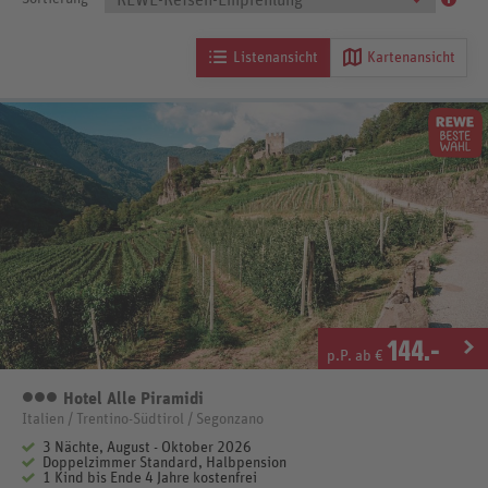
REWE-Reisen-Empfehlung
Listenansicht
Kartenansicht
144
.-
p.P. ab €
Hotel Alle Piramidi
3 Sterne
Italien / Trentino-Südtirol / Segonzano
3 Nächte, August - Oktober 2026
Doppelzimmer Standard, Halbpension
1 Kind bis Ende 4 Jahre kostenfrei