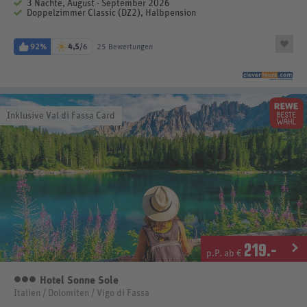
3 Nächte, August - September 2026
Doppelzimmer Classic (DZ2), Halbpension
92%
4,5
/6
25 Bewertungen
Inklusive Val di Fassa Card
219
.-
p.P. ab €
Hotel Sonne Sole
3 Sterne
Italien / Dolomiten / Vigo di Fassa