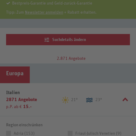
Bestpreis-Garantie und Geld-zurück-Garantie
Tipp: Zum
Newsletter anmelden
+ Rabatt erhalten.
Suchdetails ändern
2.871 Angebote
Europa
Italien
2871 Angebote
21°
23°
15.-
p.P. ab €
Region einschränken
Adria (153)
Friaul-Julisch Venetien (9)