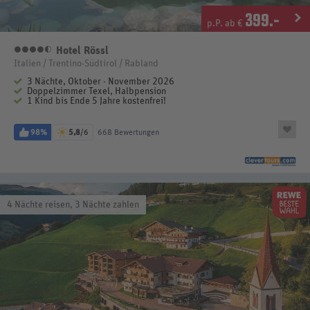
399
.-
p.P. ab €
Hotel Rössl
4,5 Sterne
Italien / Trentino-Südtirol / Rabland
3 Nächte, Oktober - November 2026
Doppelzimmer Texel, Halbpension
1 Kind bis Ende 5 Jahre kostenfrei!
98%
5,8
/6
668 Bewertungen
4 Nächte reisen, 3 Nächte zahlen