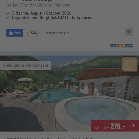
Italien / Trentino-Südtirol / Molveno
3 Nächte, August - Oktober 2026
Doppelzimmer Bergblick (DZ1), Halbpension
94%
5,5
/6
18 Bewertungen
Viele Inklusivleistungen!
279
.-
p.P. ab €