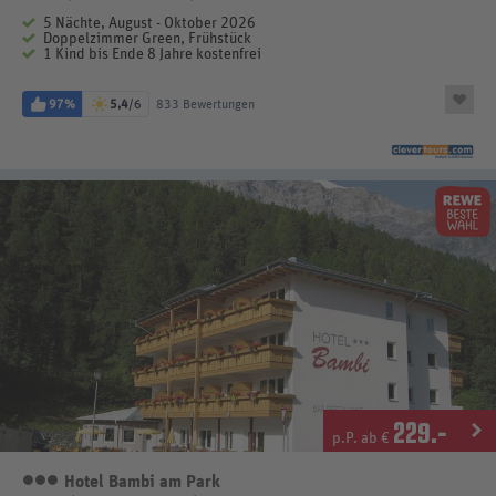
5 Nächte, August - Oktober 2026
Doppelzimmer Green, Frühstück
1 Kind bis Ende 8 Jahre kostenfrei
97%
5,4
/6
833 Bewertungen
229
.-
p.P. ab €
Hotel Bambi am Park
3 Sterne