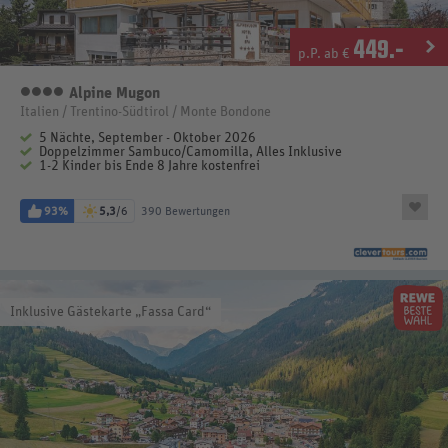
449
.-
p.P. ab €
Alpine Mugon
4 Sterne
Italien / Trentino-Südtirol / Monte Bondone
5 Nächte, September - Oktober 2026
Doppelzimmer Sambuco/Camomilla, Alles Inklusive
1-2 Kinder bis Ende 8 Jahre kostenfrei
93%
5,3
/6
390 Bewertungen
Inklusive Gästekarte „Fassa Card“