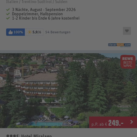
Italien / Trentino-Südtirol / Sulden
3 Nächte, August - September 2026
Doppelzimmer, Halbpension
1-2 Kinder bis Ende 6 Jahre kostenfrei
100%
5,9
/6
54 Bewertungen
249
.-
p.P. ab €
Hotel Miralago
3,5 Sterne