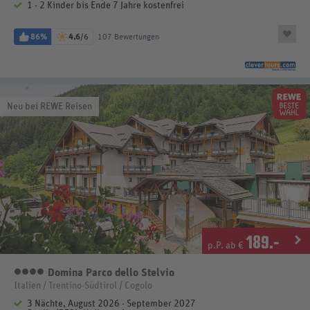
1 - 2 Kinder bis Ende 7 Jahre kostenfrei
86%
4,6
/6
107 Bewertungen
Neu bei REWE Reisen
189
.-
p.P. ab €
Domina Parco dello Stelvio
4 Sterne
Italien / Trentino-Südtirol / Cogolo
3 Nächte, August 2026 - September 2027