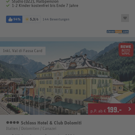
Studio (DZ2), Halbpension
1-2 Kinder kostenfrei bis Ende 7 Jahre
94%
5,3
/6
144 Bewertungen
Inkl. Val di Fassa Card
199
.-
p.P. ab €
Schloss Hotel & Club Dolomiti
4 Sterne
Italien / Dolomiten / Canazei