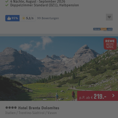
4 Nächte, August - September 2026
Doppelzimmer Standard (DZ1), Halbpension
95%
5,1
/6
99 Bewertungen
219
.-
p.P. ab €
Hotel Brenta Dolomites
4 Sterne
Italien / Trentino-Südtirol / Vason