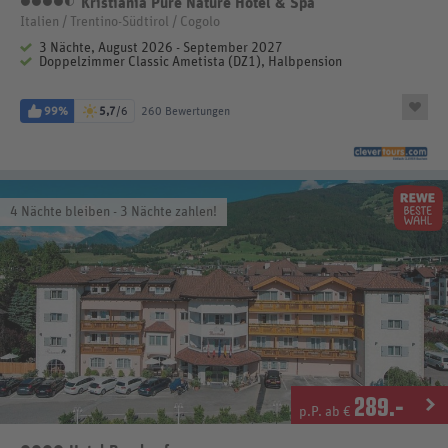
Kristiania Pure Nature Hotel & Spa
4,5 Sterne
Italien / Trentino-Südtirol / Cogolo
3 Nächte, August 2026 - September 2027
Doppelzimmer Classic Ametista (DZ1), Halbpension
99%
5,7
/6
260 Bewertungen
4 Nächte bleiben - 3 Nächte zahlen!
289
.-
p.P. ab €