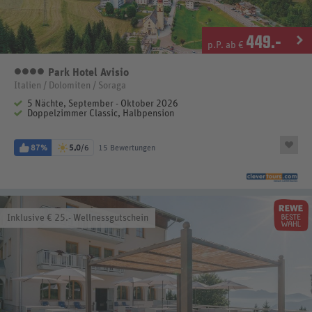
449
.-
p.P. ab €
Park Hotel Avisio
4 Sterne
Italien / Dolomiten / Soraga
5 Nächte, September - Oktober 2026
Doppelzimmer Classic, Halbpension
87%
5,0
/6
15 Bewertungen
Inklusive € 25.- Wellnessgutschein