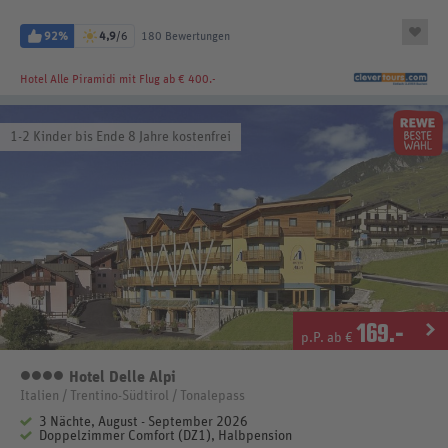
92%
4,9
/6
180 Bewertungen
Hotel Alle Piramidi
mit Flug ab € 400.-
1-2 Kinder bis Ende 8 Jahre kostenfrei
169
.-
p.P. ab €
Hotel Delle Alpi
4 Sterne
Italien / Trentino-Südtirol / Tonalepass
3 Nächte, August - September 2026
Doppelzimmer Comfort (DZ1), Halbpension