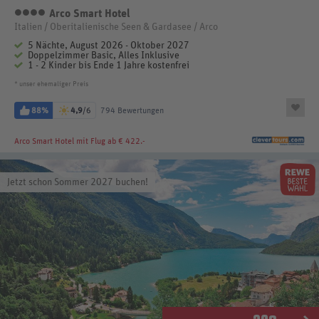
Arco Smart Hotel
4 Sterne
Italien / Oberitalienische Seen & Gardasee / Arco
5 Nächte, August 2026 - Oktober 2027
Doppelzimmer Basic, Alles Inklusive
1 - 2 Kinder bis Ende 1 Jahre kostenfrei
* unser ehemaliger Preis
88%
4,9
/6
794 Bewertungen
Arco Smart Hotel
mit Flug ab € 422.-
Jetzt schon Sommer 2027 buchen!