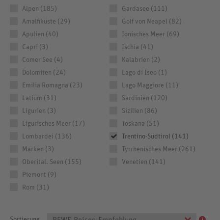
Alpen (185)
Gardasee (111)
Amalfiküste (29)
Golf von Neapel (82)
Apulien (40)
Ionisches Meer (69)
Capri (3)
Ischia (41)
Comer See (4)
Kalabrien (2)
Dolomiten (24)
Lago di Iseo (1)
Emilia Romagna (23)
Lago Maggiore (11)
Latium (31)
Sardinien (120)
Ligurien (3)
Sizilien (86)
Ligurisches Meer (17)
Toskana (51)
Lombardei (136)
Trentino-Südtirol (141)
Marken (3)
Tyrrhenisches Meer (261)
Oberital. Seen (155)
Venetien (141)
Piemont (9)
Rom (31)
Sortierung