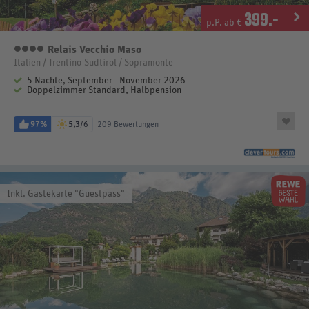
399
.-
p.P. ab €
Relais Vecchio Maso
4 Sterne
Italien / Trentino-Südtirol / Sopramonte
5 Nächte, September - November 2026
Doppelzimmer Standard, Halbpension
97%
5,3
/6
209 Bewertungen
Inkl. Gästekarte "Guestpass"