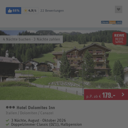
88%
4,9
/6
22 Bewertungen
4 Nächte buchen - 3 Nächte zahlen
179
.-
p.P. ab €
Hotel Dolomites Inn
3 Sterne
Italien / Dolomiten / Canazei
3 Nächte, August - Oktober 2026
Doppelzimmer Classic (DZ1), Halbpension