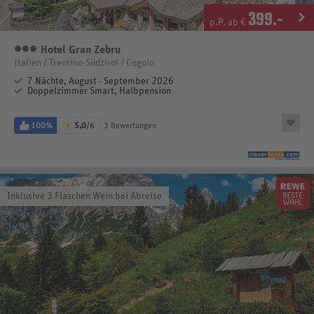
399
.-
p.P. ab €
Hotel Gran Zebru
3 Sterne
Italien / Trentino-Südtirol / Cogolo
7 Nächte, August - September 2026
Doppelzimmer Smart, Halbpension
100%
5,0
/6
3 Bewertungen
Inklusive 3 Flaschen Wein bei Abreise