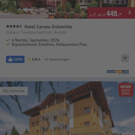
449
.-
p.P. ab €
Hotel Corona Dolomites
4,5 Sterne
Italien / Trentino-Südtirol / Andalo
4 Nächte, September 2026
Doppelzimmer Emellino, Halbpension Plus
100%
5,9
/6
45 Bewertungen
All Inclusive