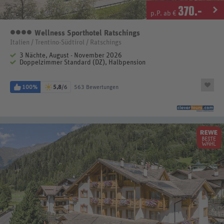
370
.-
p.P. ab €
Wellness Sporthotel Ratschings
4 Sterne
Italien / Trentino-Südtirol / Ratschings
3 Nächte, August - November 2026
Doppelzimmer Standard (DZ), Halbpension
100%
5,8
/6
563 Bewertungen