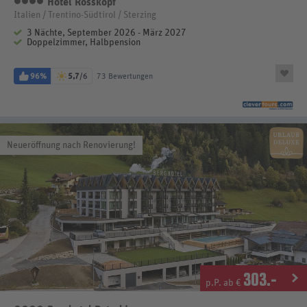
Hotel Rosskopf
4 Sterne
Italien / Trentino-Südtirol / Sterzing
3 Nächte, September 2026 - März 2027
Doppelzimmer, Halbpension
96%
5,7
/6
73 Bewertungen
Neueröffnung nach Renovierung!
303
.-
p.P. ab €