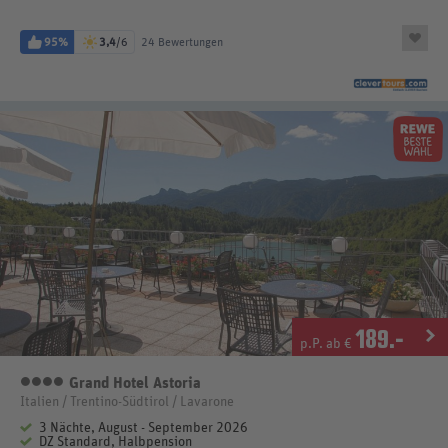
95%
3,4
/6
24 Bewertungen
189
.-
p.P. ab €
Grand Hotel Astoria
4 Sterne
Italien / Trentino-Südtirol / Lavarone
3 Nächte, August - September 2026
DZ Standard, Halbpension