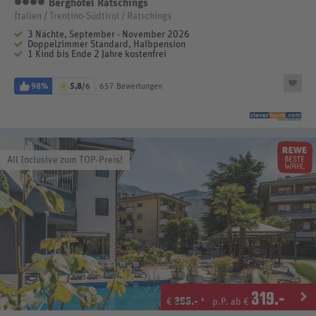
Berghotel Ratschings
4 Sterne
Italien / Trentino-Südtirol / Ratschings
3 Nächte, September - November 2026
Doppelzimmer Standard, Halbpension
1 Kind bis Ende 2 Jahre kostenfrei
98%
5,8
/6
657 Bewertungen
All Inclusive zum TOP-Preis!
319
.-
369.-
€
*
p.P. ab €